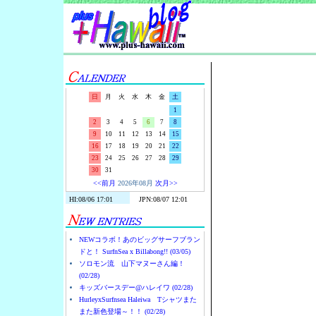
Surf-N-S
日
月
火
水
木
金
土
1
2
3
4
5
6
7
8
9
10
11
12
13
14
15
16
17
18
19
20
21
22
23
24
25
26
27
28
29
30
31
<<前月
2026年08月
次月>>
NEWコラボ！あのビッグサーフブラン
ドと！ SurfnSea x Billabong!! (03/05)
ソロモン流 山下マヌーさん編！
(02/28)
キッズバースデー@ハレイワ (02/28)
HurleyxSurfnsea Haleiwa Tシャツまた
また新色登場～！！ (02/28)