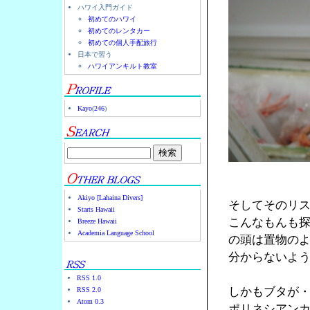
ハワイ入門ガイド
初めてのハワイ
初めてのレンタカー
初めての個人手配旅行
日本で習う
ハワイアンキルト教室
Kayo
(
246
)
Akiyo [Lahaina Divers]
そしてそのリ
Starts Hawaii
こんなもんも
Breeze Hawaii
Academia Language School
の頭は置物の
分からないよ
RSS 1.0
しかもブタが
RSS 2.0
Atom 0.3
ポリネシアン