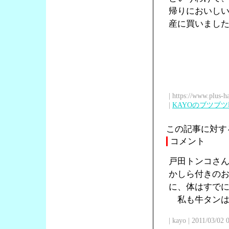
帰りにおいし
産に買いまし
| https://www.plus-h
|
KAYOのブツブ
この記事に対す
コメント
戸田トンコさ
かしら付きの
に、体はすで
私も牛タンは
| kayo | 2011/03/02