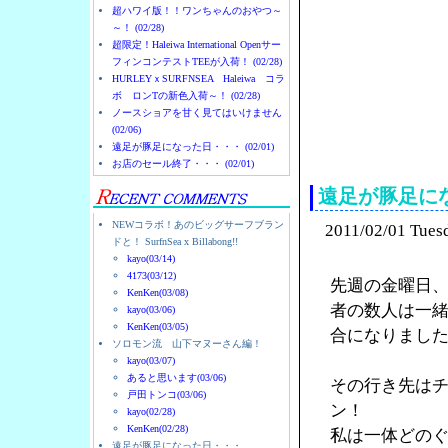
超ハワイ版！！ワンちゃんのおやつ～
～！ (02/28)
超限定！Haleiwa International Openサー
フィンコンテストTEEが入荷！ (02/28)
HURLEYｘSURFNSEA Haleiwa コラ
ボ ロンTの新色入荷～！ (02/28)
ノースショアを甘く見てはいけません
(02/06)
ノースショアのハレイ
遠足が豚足になった日・・・ (02/01)
お店のセール終了・・・ (02/01)
遠足が豚足に
NEWコラボ！あのビッグサーフブラン
2011/02/01 Tues
ドと！ SurfnSea x Billabong!!
kayo(03/14)
4173(03/12)
先週の金曜日
KenKen(03/08)
者の数人は一
kayo(03/06)
KenKen(03/05)
合になりまし
ソロモン流 山下マヌーさん編！
kayo(03/07)
あると思います(03/06)
その行き先は
戸田トンコ(03/06)
ン！
kayo(02/28)
KenKen(02/28)
私は一体どの
遠足が豚足になった日・・・