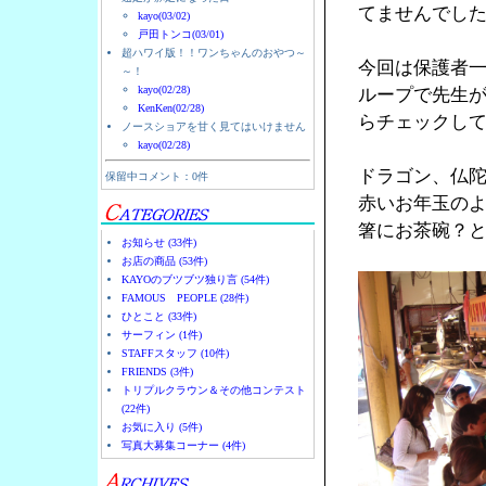
てませんでし
kayo(03/02)
戸田トンコ(03/01)
超ハワイ版！！ワンちゃんのおやつ～
今回は保護者
～！
kayo(02/28)
ループで先生
KenKen(02/28)
らチェックし
ノースショアを甘く見てはいけません
kayo(02/28)
ドラゴン、仏
保留中コメント：0件
赤いお年玉の
箸にお茶碗？
お知らせ (33件)
お店の商品 (53件)
KAYOのブツブツ独り言 (54件)
FAMOUS PEOPLE (28件)
ひとこと (33件)
サーフィン (1件)
STAFFスタッフ (10件)
FRIENDS (3件)
トリプルクラウン＆その他コンテスト
(22件)
お気に入り (5件)
写真大募集コーナー (4件)