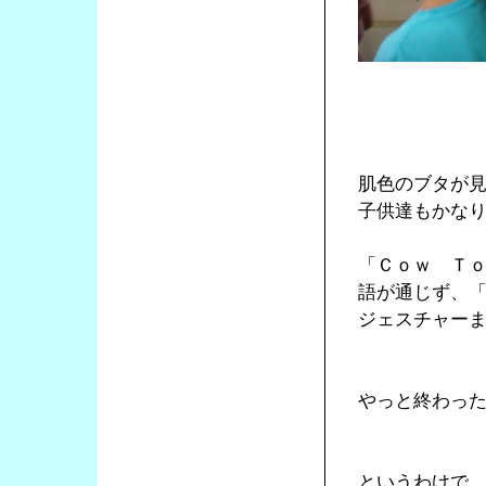
肌色のブタが
子供達もかな
「Ｃｏｗ Ｔ
語が通じず、
ジェスチャー
やっと終わっ
というわけで