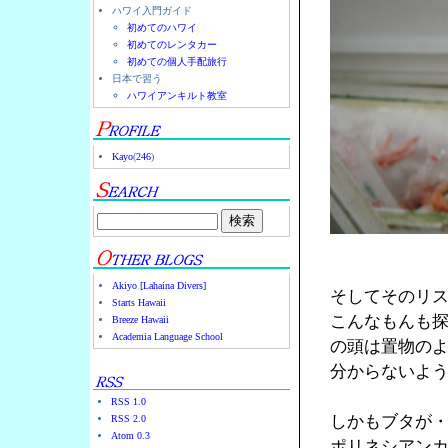
ハワイ入門ガイド
初めてのハワイ
初めてのレンタカー
初めての個人手配旅行
日本で習う
ハワイアンキルト教室
Kayo
(
246
)
Akiyo [Lahaina Divers]
そしてそのリ
Starts Hawaii
こんなもんも
Breeze Hawaii
Academia Language School
の頭は置物の
分からないよ
RSS 1.0
しかもブタが
RSS 2.0
Atom 0.3
ポリネシアン