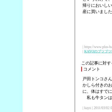
帰りにおいし
産に買いまし
| https://www.plus-h
|
KAYOのブツブ
この記事に対す
コメント
戸田トンコさ
かしら付きの
に、体はすで
私も牛タンは
| kayo | 2011/03/02