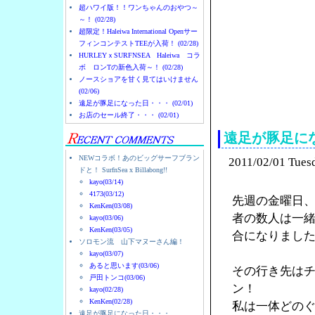
超ハワイ版！！ワンちゃんのおやつ～
～！ (02/28)
超限定！Haleiwa International Openサー
フィンコンテストTEEが入荷！ (02/28)
HURLEYｘSURFNSEA Haleiwa コラ
ボ ロンTの新色入荷～！ (02/28)
ノースショアを甘く見てはいけません
(02/06)
ノースショアのハレイ
遠足が豚足になった日・・・ (02/01)
お店のセール終了・・・ (02/01)
遠足が豚足に
NEWコラボ！あのビッグサーフブラン
2011/02/01 Tues
ドと！ SurfnSea x Billabong!!
kayo(03/14)
4173(03/12)
先週の金曜日
KenKen(03/08)
者の数人は一
kayo(03/06)
KenKen(03/05)
合になりまし
ソロモン流 山下マヌーさん編！
kayo(03/07)
あると思います(03/06)
その行き先は
戸田トンコ(03/06)
ン！
kayo(02/28)
KenKen(02/28)
私は一体どの
遠足が豚足になった日・・・