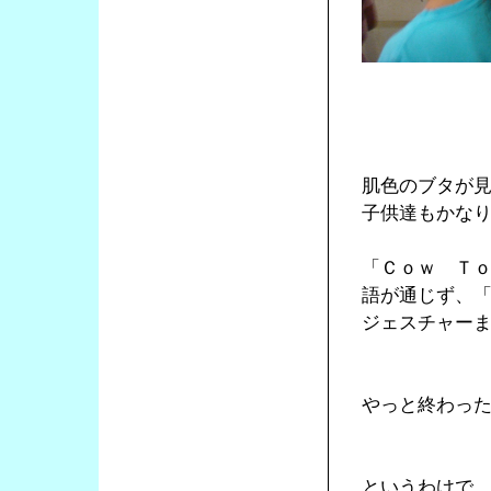
肌色のブタが
子供達もかな
「Ｃｏｗ Ｔ
語が通じず、
ジェスチャー
やっと終わっ
というわけで