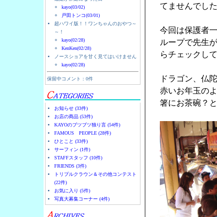
てませんでし
kayo(03/02)
戸田トンコ(03/01)
超ハワイ版！！ワンちゃんのおやつ～
今回は保護者
～！
kayo(02/28)
ループで先生
KenKen(02/28)
らチェックし
ノースショアを甘く見てはいけません
kayo(02/28)
ドラゴン、仏
保留中コメント：0件
赤いお年玉の
箸にお茶碗？
お知らせ (33件)
お店の商品 (53件)
KAYOのブツブツ独り言 (54件)
FAMOUS PEOPLE (28件)
ひとこと (33件)
サーフィン (1件)
STAFFスタッフ (10件)
FRIENDS (3件)
トリプルクラウン＆その他コンテスト
(22件)
お気に入り (5件)
写真大募集コーナー (4件)