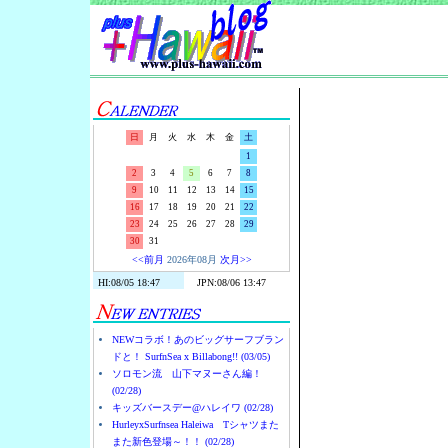
Surf-N-S
日
月
火
水
木
金
土
1
2
3
4
5
6
7
8
9
10
11
12
13
14
15
16
17
18
19
20
21
22
23
24
25
26
27
28
29
30
31
<<前月
2026年08月
次月>>
NEWコラボ！あのビッグサーフブラン
ドと！ SurfnSea x Billabong!! (03/05)
ソロモン流 山下マヌーさん編！
(02/28)
キッズバースデー@ハレイワ (02/28)
HurleyxSurfnsea Haleiwa Tシャツまた
また新色登場～！！ (02/28)