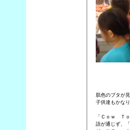
肌色のブタが
子供達もかな
「Ｃｏｗ Ｔ
語が通じず、