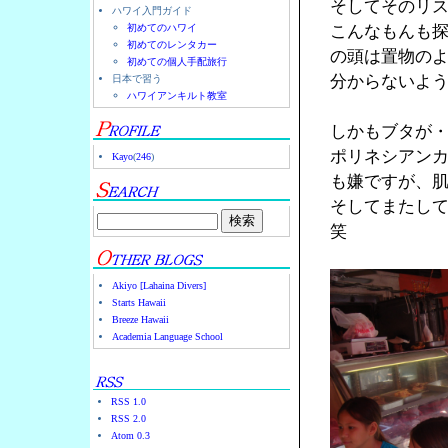
そしてそのリ
ハワイ入門ガイド
初めてのハワイ
こんなもんも
初めてのレンタカー
の頭は置物の
初めての個人手配旅行
分からないよ
日本で習う
ハワイアンキルト教室
しかもブタが
ポリネシアン
Kayo
(
246
)
も嫌ですが、
そしてまたし
笑
Akiyo [Lahaina Divers]
Starts Hawaii
Breeze Hawaii
Academia Language School
RSS 1.0
RSS 2.0
Atom 0.3