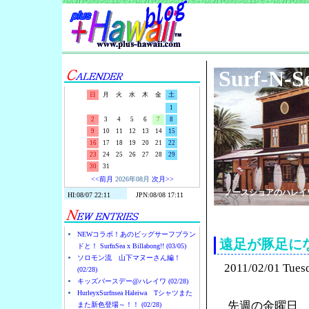
Surf-N-S
日
月
火
水
木
金
土
1
2
3
4
5
6
7
8
9
10
11
12
13
14
15
16
17
18
19
20
21
22
23
24
25
26
27
28
29
30
31
<<前月
2026年08月
次月>>
ノースショアのハレイ
NEWコラボ！あのビッグサーフブラン
遠足が豚足に
ドと！ SurfnSea x Billabong!! (03/05)
ソロモン流 山下マヌーさん編！
2011/02/01 Tues
(02/28)
キッズバースデー@ハレイワ (02/28)
HurleyxSurfnsea Haleiwa Tシャツまた
先週の金曜日
また新色登場～！！ (02/28)