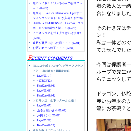
超ハワイ版！！ワンちゃんのおやつ～
者の数人は一
～！ (02/28)
合になりまし
超限定！Haleiwa International Openサー
フィンコンテストTEEが入荷！ (02/28)
HURLEYｘSURFNSEA Haleiwa コラ
その行き先は
ボ ロンTの新色入荷～！ (02/28)
ノースショアを甘く見てはいけません
ン！
(02/06)
私は一体どの
遠足が豚足になった日・・・ (02/01)
お店のセール終了・・・ (02/01)
てませんでし
今回は保護者
NEWコラボ！あのビッグサーフブラン
ドと！ SurfnSea x Billabong!!
ループで先生
kayo(03/14)
らチェックし
4173(03/12)
KenKen(03/08)
kayo(03/06)
ドラゴン、仏
KenKen(03/05)
赤いお年玉の
ソロモン流 山下マヌーさん編！
kayo(03/07)
箸にお茶碗？
あると思います(03/06)
戸田トンコ(03/06)
kayo(02/28)
KenKen(02/28)
遠足が豚足になった日・・・