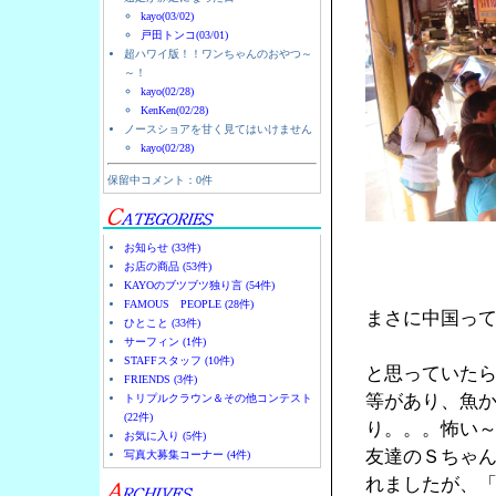
kayo(03/02)
戸田トンコ(03/01)
超ハワイ版！！ワンちゃんのおやつ～
～！
kayo(02/28)
KenKen(02/28)
ノースショアを甘く見てはいけません
kayo(02/28)
保留中コメント：0件
お知らせ (33件)
お店の商品 (53件)
KAYOのブツブツ独り言 (54件)
FAMOUS PEOPLE (28件)
まさに中国っ
ひとこと (33件)
サーフィン (1件)
STAFFスタッフ (10件)
と思っていた
FRIENDS (3件)
等があり、魚
トリプルクラウン＆その他コンテスト
(22件)
り。。。怖い
お気に入り (5件)
友達のＳちゃん
写真大募集コーナー (4件)
れましたが、