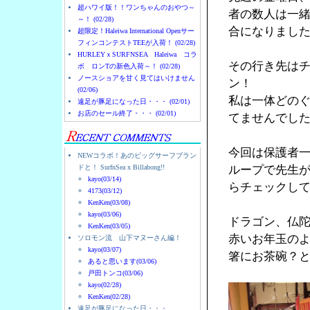
超ハワイ版！！ワンちゃんのおやつ～
者の数人は一
～！ (02/28)
合になりまし
超限定！Haleiwa International Openサー
フィンコンテストTEEが入荷！ (02/28)
HURLEYｘSURFNSEA Haleiwa コラ
その行き先は
ボ ロンTの新色入荷～！ (02/28)
ノースショアを甘く見てはいけません
ン！
(02/06)
私は一体どの
遠足が豚足になった日・・・ (02/01)
お店のセール終了・・・ (02/01)
てませんでし
今回は保護者
NEWコラボ！あのビッグサーフブラン
ドと！ SurfnSea x Billabong!!
ループで先生
kayo(03/14)
らチェックし
4173(03/12)
KenKen(03/08)
kayo(03/06)
ドラゴン、仏
KenKen(03/05)
赤いお年玉の
ソロモン流 山下マヌーさん編！
kayo(03/07)
箸にお茶碗？
あると思います(03/06)
戸田トンコ(03/06)
kayo(02/28)
KenKen(02/28)
遠足が豚足になった日・・・