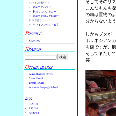
そしてそのリ
ハワイ入門ガイド
初めてのハワイ
こんなもんも
初めてのレンタカー
の頭は置物の
初めての個人手配旅行
分からないよ
日本で習う
ハワイアンキルト教室
しかもブタが
ポリネシアン
Kayo
(
246
)
も嫌ですが、
そしてまたし
笑
Akiyo [Lahaina Divers]
Starts Hawaii
Breeze Hawaii
Academia Language School
RSS 1.0
RSS 2.0
Atom 0.3