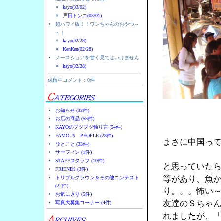
kayo(03/02)
戸田トンコ(03/01)
超ハワイ版！！ワンちゃんのおやつ～
～！
kayo(02/28)
KenKen(02/28)
ノースショアを甘く見てはいけません
kayo(02/28)
保留中コメント：0件
お知らせ (33件)
お店の商品 (53件)
KAYOのブツブツ独り言 (54件)
FAMOUS PEOPLE (28件)
まさに中国っ
ひとこと (33件)
サーフィン (1件)
STAFFスタッフ (10件)
と思っていた
FRIENDS (3件)
等があり、魚
トリプルクラウン＆その他コンテスト
(22件)
り。。。怖い
お気に入り (5件)
友達のＳちゃん
写真大募集コーナー (4件)
れましたが、