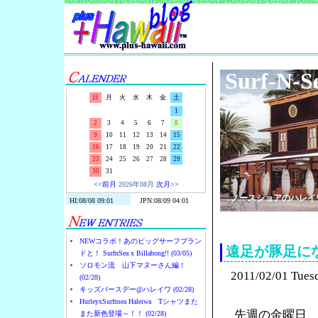
Surf-N-S
日
月
火
水
木
金
土
1
2
3
4
5
6
7
8
9
10
11
12
13
14
15
16
17
18
19
20
21
22
23
24
25
26
27
28
29
30
31
<<前月
2026年08月
次月>>
ノースショアのハレイ
NEWコラボ！あのビッグサーフブラン
遠足が豚足に
ドと！ SurfnSea x Billabong!! (03/05)
ソロモン流 山下マヌーさん編！
2011/02/01 Tues
(02/28)
キッズバースデー@ハレイワ (02/28)
HurleyxSurfnsea Haleiwa Tシャツまた
先週の金曜日
また新色登場～！！ (02/28)