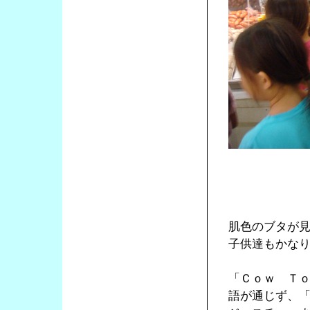
肌色のブタが
子供達もかな
「Ｃｏｗ Ｔ
語が通じず、