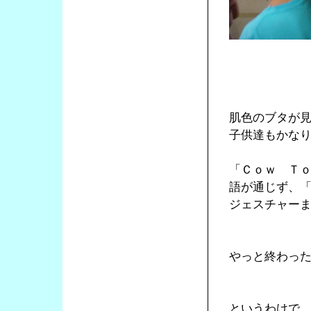
肌色のブタが
子供達もかな
「Ｃｏｗ Ｔ
語が通じず、
ジェスチャー
やっと終わっ
というわけで