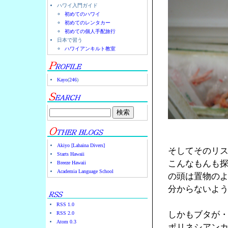
ハワイ入門ガイド
初めてのハワイ
初めてのレンタカー
初めての個人手配旅行
日本で習う
ハワイアンキルト教室
Kayo
(
246
)
Akiyo [Lahaina Divers]
そしてそのリ
Starts Hawaii
こんなもんも
Breeze Hawaii
Academia Language School
の頭は置物の
分からないよ
RSS 1.0
しかもブタが
RSS 2.0
Atom 0.3
ポリネシアン