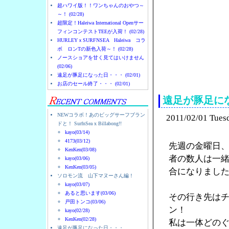
超ハワイ版！！ワンちゃんのおやつ～
～！ (02/28)
超限定！Haleiwa International Openサー
フィンコンテストTEEが入荷！ (02/28)
HURLEYｘSURFNSEA Haleiwa コラ
ボ ロンTの新色入荷～！ (02/28)
ノースショアを甘く見てはいけません
(02/06)
ノースショアのハレイ
遠足が豚足になった日・・・ (02/01)
お店のセール終了・・・ (02/01)
遠足が豚足に
NEWコラボ！あのビッグサーフブラン
2011/02/01 Tues
ドと！ SurfnSea x Billabong!!
kayo(03/14)
4173(03/12)
先週の金曜日
KenKen(03/08)
者の数人は一
kayo(03/06)
KenKen(03/05)
合になりまし
ソロモン流 山下マヌーさん編！
kayo(03/07)
あると思います(03/06)
その行き先は
戸田トンコ(03/06)
ン！
kayo(02/28)
KenKen(02/28)
私は一体どの
遠足が豚足になった日・・・