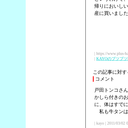
帰りにおいし
産に買いまし
| https://www.plus-h
|
KAYOのブツブ
この記事に対す
コメント
戸田トンコさ
かしら付きの
に、体はすで
私も牛タンは
| kayo | 2011/03/02