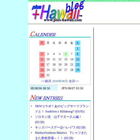
Surf-N-S
日
月
火
水
木
金
土
1
2
3
4
5
6
7
8
9
10
11
12
13
14
15
16
17
18
19
20
21
22
23
24
25
26
27
28
29
30
31
<<前月
2026年08月
次月>>
NEWコラボ！あのビッグサーフブラン
ドと！ SurfnSea x Billabong!! (03/05)
ソロモン流 山下マヌーさん編！
(02/28)
キッズバースデー@ハレイワ (02/28)
HurleyxSurfnsea Haleiwa Tシャツまた
また新色登場～！！ (02/28)