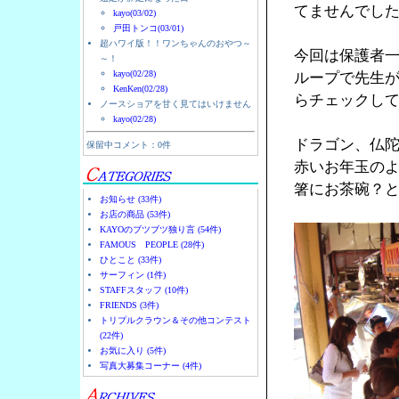
てませんでし
kayo(03/02)
戸田トンコ(03/01)
超ハワイ版！！ワンちゃんのおやつ～
今回は保護者
～！
kayo(02/28)
ループで先生
KenKen(02/28)
らチェックし
ノースショアを甘く見てはいけません
kayo(02/28)
ドラゴン、仏
保留中コメント：0件
赤いお年玉の
箸にお茶碗？
お知らせ (33件)
お店の商品 (53件)
KAYOのブツブツ独り言 (54件)
FAMOUS PEOPLE (28件)
ひとこと (33件)
サーフィン (1件)
STAFFスタッフ (10件)
FRIENDS (3件)
トリプルクラウン＆その他コンテスト
(22件)
お気に入り (5件)
写真大募集コーナー (4件)