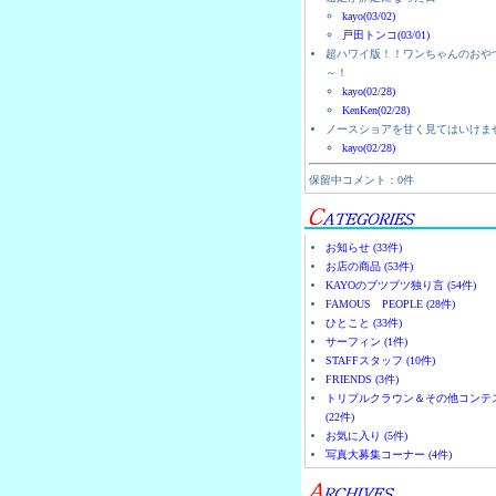
kayo(03/02)
戸田トンコ(03/01)
超ハワイ版！！ワンちゃんのおや
～！
kayo(02/28)
KenKen(02/28)
ノースショアを甘く見てはいけま
kayo(02/28)
保留中コメント：0件
お知らせ (33件)
お店の商品 (53件)
KAYOのブツブツ独り言 (54件)
FAMOUS PEOPLE (28件)
ひとこと (33件)
サーフィン (1件)
STAFFスタッフ (10件)
FRIENDS (3件)
トリプルクラウン＆その他コンテ
(22件)
お気に入り (5件)
写真大募集コーナー (4件)