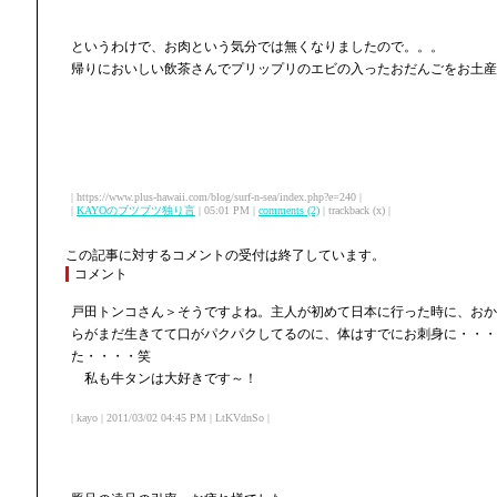
というわけで、お肉という気分では無くなりましたので。。。
帰りにおいしい飲茶さんでプリップリのエビの入ったおだんごをお土産
| https://www.plus-hawaii.com/blog/surf-n-sea/index.php?e=240 |
|
KAYOのブツブツ独り言
| 05:01 PM |
comments (2)
| trackback (x) |
この記事に対するコメントの受付は終了しています。
コメント
戸田トンコさん＞そうですよね。主人が初めて日本に行った時に、おか
らがまだ生きてて口がパクパクしてるのに、体はすでにお刺身に・・・
た・・・・笑
私も牛タンは大好きです～！
| kayo | 2011/03/02 04:45 PM | LtKVdnSo |