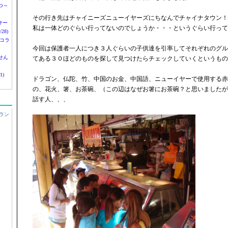
つ～
その行き先はチャイニーズニューイヤーズにちなんでチャイナタウン！
nサー
私は一体どのぐらい行ってないのでしょうか・・・というぐらい行って
28)
 コラ
今回は保護者一人につき３人ぐらいの子供達を引率してそれぞれのグル
せん
てある３０ほどのものを探して見つけたらチェックしていくというもの
1)
ドラゴン、仏陀、竹、中国のお金、中国語、ニューイヤーで使用する赤
の、花火、箸、お茶碗、（この辺はなぜお箸にお茶碗？と思いましたが
話す人、、、
ラン