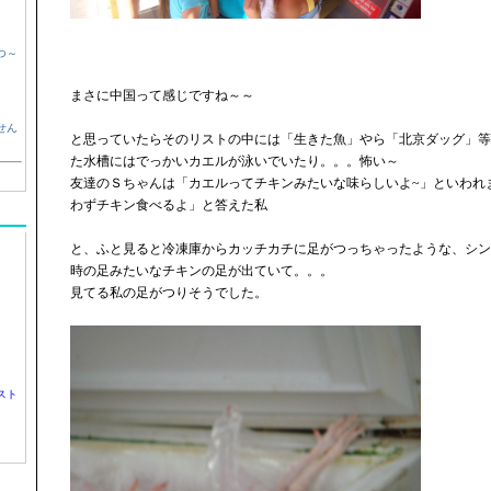
つ～
まさに中国って感じですね～～
せん
と思っていたらそのリストの中には「生きた魚」やら「北京ダッグ」等
た水槽にはでっかいカエルが泳いでいたり。。。怖い～
友達のＳちゃんは「カエルってチキンみたいな味らしいよ~」といわれ
わずチキン食べるよ」と答えた私
と、ふと見ると冷凍庫からカッチカチに足がつっちゃったような、シン
時の足みたいなチキンの足が出ていて。。。
見てる私の足がつりそうでした。
スト