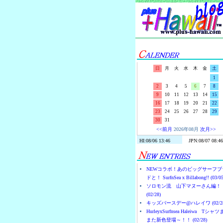
日
月
火
水
木
金
土
1
2
3
4
5
6
7
8
9
10
11
12
13
14
15
16
17
18
19
20
21
22
23
24
25
26
27
28
29
30
31
<<前月
2026年08月
次月>>
NEWコラボ！あのビッグサーフブ
ドと！ SurfnSea x Billabong!! (03/05
ソロモン流 山下マヌーさん編！
(02/28)
キッズバースデー@ハレイワ (02/28
HurleyxSurfnsea Haleiwa Tシャ
また新色登場～！！ (02/28)