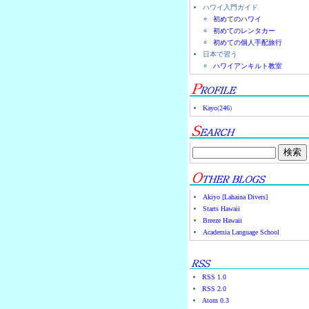
ハワイ入門ガイド
初めてのハワイ
初めてのレンタカー
初めての個人手配旅行
日本で習う
ハワイアンキルト教室
Kayo
(
246
)
Akiyo [Lahaina Divers]
Starts Hawaii
Breeze Hawaii
Academia Language School
RSS 1.0
RSS 2.0
Atom 0.3