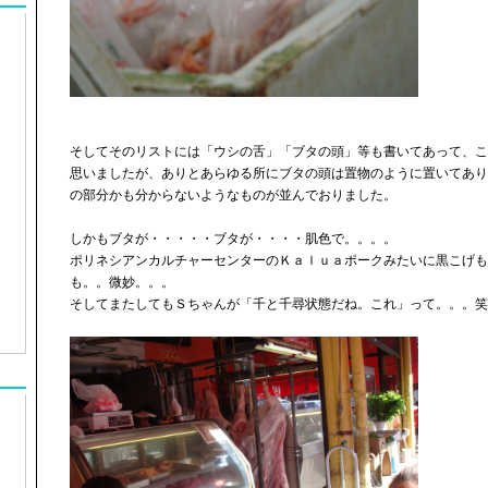
そしてそのリストには「ウシの舌」「ブタの頭」等も書いてあって、こ
思いましたが、ありとあらゆる所にブタの頭は置物のように置いてあり
の部分かも分からないようなものが並んでおりました。
しかもブタが・・・・・ブタが・・・・肌色で。。。。
ポリネシアンカルチャーセンターのＫａｌｕａポークみたいに黒こげも
も。。微妙。。。
そしてまたしてもＳちゃんが「千と千尋状態だね。これ」って。。。笑