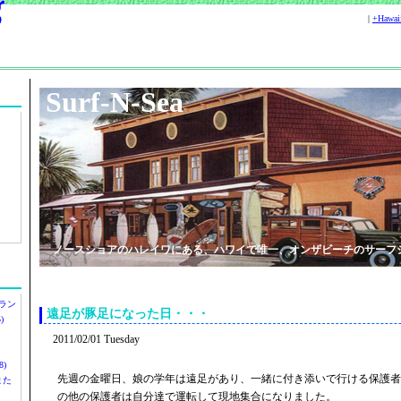
|
+Hawa
Surf-N-Sea
ノースショアのハレイワにある、ハワイで唯一、オンザビーチのサーフ
ラン
遠足が豚足になった日・・・
)
2011/02/01 Tuesday
)
先週の金曜日、娘の学年は遠足があり、一緒に付き添いで行ける保護者
ツまた
の他の保護者は自分達で運転して現地集合になりました。