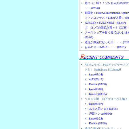
超ハワイ版！！ワンちゃんのおや
～！ (02/28)
超限定！Haleiwa International Ope
フィンコンテストTEEが入荷！ (02/
HURLEYｘSURFNSEA Haleiwa
ボ ロンTの新色入荷～！ (02/28)
ノースショアを甘く見てはいけま
(02/06)
遠足が豚足になった日・・・ (02/0
お店のセール終了・・・ (02/01)
NEWコラボ！あのビッグサーフブ
ドと！ SurfnSea x Billabong!!
kayo(03/14)
4173(03/12)
KenKen(03/08)
kayo(03/06)
KenKen(03/05)
ソロモン流 山下マヌーさん編！
kayo(03/07)
あると思います(03/06)
戸田トンコ(03/06)
kayo(02/28)
KenKen(02/28)
遠足が豚足になった日・・・