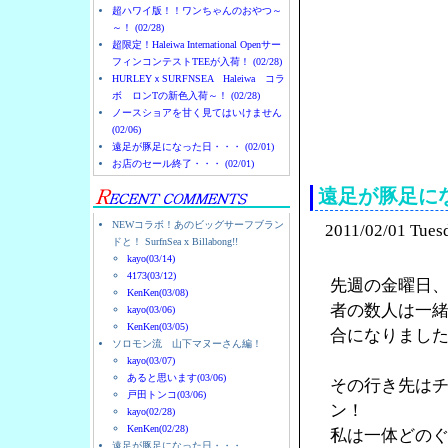
超ハワイ版！！ワンちゃんのおやつ～
～！ (02/28)
超限定！Haleiwa International Openサー
フィンコンテストTEEが入荷！ (02/28)
HURLEYｘSURFNSEA Haleiwa コラ
ボ ロンTの新色入荷～！ (02/28)
ノースショアを甘く見てはいけません
(02/06)
ノースショアのハレイ
遠足が豚足になった日・・・ (02/01)
お店のセール終了・・・ (02/01)
遠足が豚足に
NEWコラボ！あのビッグサーフブラン
2011/02/01 Tues
ドと！ SurfnSea x Billabong!!
kayo(03/14)
4173(03/12)
先週の金曜日
KenKen(03/08)
者の数人は一
kayo(03/06)
KenKen(03/05)
合になりまし
ソロモン流 山下マヌーさん編！
kayo(03/07)
あると思います(03/06)
その行き先は
戸田トンコ(03/06)
ン！
kayo(02/28)
KenKen(02/28)
私は一体どの
遠足が豚足になった日・・・