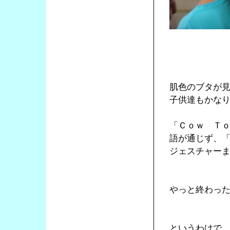
肌色のブタが
子供達もかな
「Ｃｏｗ Ｔ
語が通じず、
ジェスチャー
やっと終わっ
というわけで