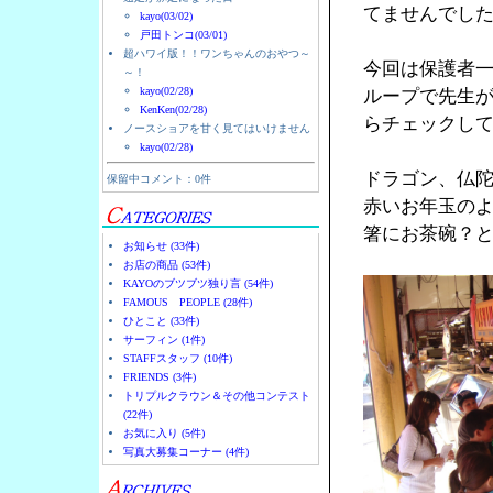
てませんでし
kayo(03/02)
戸田トンコ(03/01)
超ハワイ版！！ワンちゃんのおやつ～
今回は保護者
～！
kayo(02/28)
ループで先生
KenKen(02/28)
らチェックし
ノースショアを甘く見てはいけません
kayo(02/28)
ドラゴン、仏
保留中コメント：0件
赤いお年玉の
箸にお茶碗？
お知らせ (33件)
お店の商品 (53件)
KAYOのブツブツ独り言 (54件)
FAMOUS PEOPLE (28件)
ひとこと (33件)
サーフィン (1件)
STAFFスタッフ (10件)
FRIENDS (3件)
トリプルクラウン＆その他コンテスト
(22件)
お気に入り (5件)
写真大募集コーナー (4件)