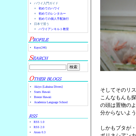
ハワイ入門ガイド
初めてのハワイ
初めてのレンタカー
初めての個人手配旅行
日本で習う
ハワイアンキルト教室
Kayo
(
246
)
Akiyo [Lahaina Divers]
そしてそのリ
Starts Hawaii
こんなもんも
Breeze Hawaii
Academia Language School
の頭は置物の
分からないよ
RSS 1.0
しかもブタが
RSS 2.0
Atom 0.3
ポリネシアン