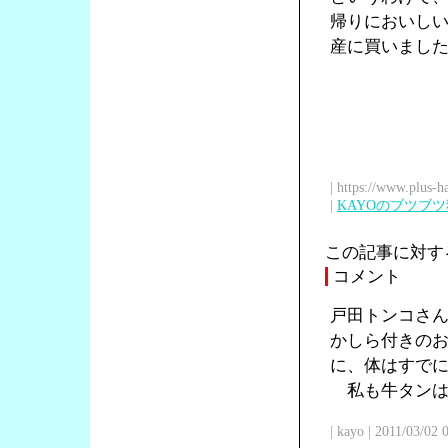
帰りにおいし
産に買いまし
| https://www.plus-h
|
KAYOのブツブ
この記事に対す
コメント
戸田トンコさ
かしら付きの
に、体はすで
私も牛タンは
| kayo | 2011/03/02