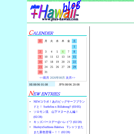
Surf-N-S
日
月
火
水
木
金
土
1
2
3
4
5
6
7
8
9
10
11
12
13
14
15
16
17
18
19
20
21
22
23
24
25
26
27
28
29
30
31
<<前月
2026年08月
次月>>
NEWコラボ！あのビッグサーフブラン
ドと！ SurfnSea x Billabong!! (03/05)
ソロモン流 山下マヌーさん編！
(02/28)
キッズバースデー@ハレイワ (02/28)
HurleyxSurfnsea Haleiwa Tシャツまた
また新色登場～！！ (02/28)