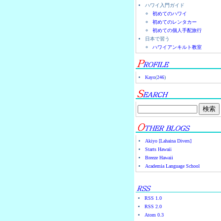
ハワイ入門ガイド
初めてのハワイ
初めてのレンタカー
初めての個人手配旅行
日本で習う
ハワイアンキルト教室
Kayo
(
246
)
Akiyo [Lahaina Divers]
Starts Hawaii
Breeze Hawaii
Academia Language School
RSS 1.0
RSS 2.0
Atom 0.3