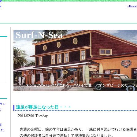
|
+Hawa
Surf-N-Sea
ノースショアのハレイワにある、ハワイで唯一、オンザビーチのサーフ
ラン
遠足が豚足になった日・・・
)
2011/02/01 Tuesday
)
先週の金曜日、娘の学年は遠足があり、一緒に付き添いで行ける保護者
ツまた
の他の保護者は自分達で運転して現地集合になりました。