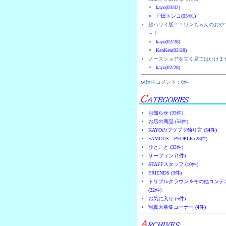
kayo(03/02)
戸田トンコ(03/01)
超ハワイ版！！ワンちゃんのおや
～！
kayo(02/28)
KenKen(02/28)
ノースショアを甘く見てはいけま
kayo(02/28)
保留中コメント：0件
お知らせ (33件)
お店の商品 (53件)
KAYOのブツブツ独り言 (54件)
FAMOUS PEOPLE (28件)
ひとこと (33件)
サーフィン (1件)
STAFFスタッフ (10件)
FRIENDS (3件)
トリプルクラウン＆その他コンテ
(22件)
お気に入り (5件)
写真大募集コーナー (4件)