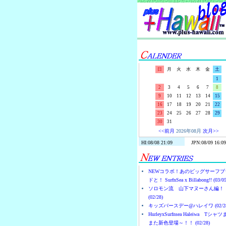
日
月
火
水
木
金
土
1
2
3
4
5
6
7
8
9
10
11
12
13
14
15
16
17
18
19
20
21
22
23
24
25
26
27
28
29
30
31
<<前月
2026年08月
次月>>
NEWコラボ！あのビッグサーフブ
ドと！ SurfnSea x Billabong!! (03/05
ソロモン流 山下マヌーさん編！
(02/28)
キッズバースデー@ハレイワ (02/28
HurleyxSurfnsea Haleiwa Tシャ
また新色登場～！！ (02/28)