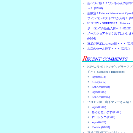
超ハワイ版！！ワンちゃんのおや
～！ (02/28)
超限定！Haleiwa International Ope
フィンコンテストTEEが入荷！ (02/
HURLEYｘSURFNSEA Haleiwa
ボ ロンTの新色入荷～！ (02/28)
ノースショアを甘く見てはいけま
(02/06)
遠足が豚足になった日・・・ (02/0
お店のセール終了・・・ (02/01)
NEWコラボ！あのビッグサーフブ
ドと！ SurfnSea x Billabong!!
kayo(03/14)
4173(03/12)
KenKen(03/08)
kayo(03/06)
KenKen(03/05)
ソロモン流 山下マヌーさん編！
kayo(03/07)
あると思います(03/06)
戸田トンコ(03/06)
kayo(02/28)
KenKen(02/28)
遠足が豚足になった日・・・