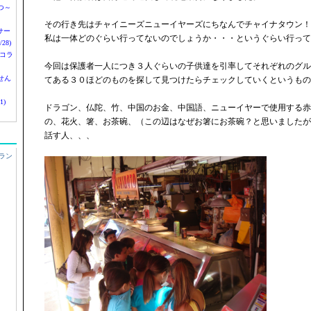
つ～
その行き先はチャイニーズニューイヤーズにちなんでチャイナタウン！
nサー
私は一体どのぐらい行ってないのでしょうか・・・というぐらい行って
28)
 コラ
今回は保護者一人につき３人ぐらいの子供達を引率してそれぞれのグル
せん
てある３０ほどのものを探して見つけたらチェックしていくというもの
1)
ドラゴン、仏陀、竹、中国のお金、中国語、ニューイヤーで使用する赤
の、花火、箸、お茶碗、（この辺はなぜお箸にお茶碗？と思いましたが
話す人、、、
ラン