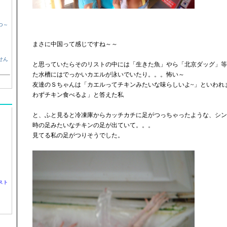
つ～
まさに中国って感じですね～～
せん
と思っていたらそのリストの中には「生きた魚」やら「北京ダッグ」等
た水槽にはでっかいカエルが泳いでいたり。。。怖い～
友達のＳちゃんは「カエルってチキンみたいな味らしいよ~」といわれ
わずチキン食べるよ」と答えた私
と、ふと見ると冷凍庫からカッチカチに足がつっちゃったような、シン
時の足みたいなチキンの足が出ていて。。。
見てる私の足がつりそうでした。
スト