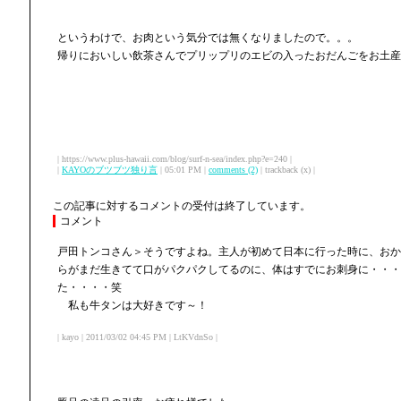
というわけで、お肉という気分では無くなりましたので。。。
帰りにおいしい飲茶さんでプリップリのエビの入ったおだんごをお土産
| https://www.plus-hawaii.com/blog/surf-n-sea/index.php?e=240 |
|
KAYOのブツブツ独り言
| 05:01 PM |
comments (2)
| trackback (x) |
この記事に対するコメントの受付は終了しています。
コメント
戸田トンコさん＞そうですよね。主人が初めて日本に行った時に、おか
らがまだ生きてて口がパクパクしてるのに、体はすでにお刺身に・・・
た・・・・笑
私も牛タンは大好きです～！
| kayo | 2011/03/02 04:45 PM | LtKVdnSo |