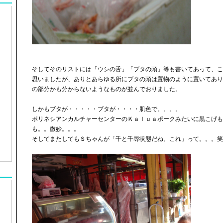
そしてそのリストには「ウシの舌」「ブタの頭」等も書いてあって、こ
思いましたが、ありとあらゆる所にブタの頭は置物のように置いてあり
の部分かも分からないようなものが並んでおりました。
しかもブタが・・・・・ブタが・・・・肌色で。。。。
ポリネシアンカルチャーセンターのＫａｌｕａポークみたいに黒こげも
も。。微妙。。。
そしてまたしてもＳちゃんが「千と千尋状態だね。これ」って。。。笑