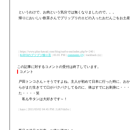
というわけで、お肉という気分では無くなりましたので。。。
帰りにおいしい飲茶さんでプリップリのエビの入ったおだんごをお土産
| https://www.plus-hawaii.com/blog/surf-n-sea/index.php?e=240 |
|
KAYOのブツブツ独り言
| 05:01 PM |
comments (2)
| trackback (x) |
この記事に対するコメントの受付は終了しています。
コメント
戸田トンコさん＞そうですよね。主人が初めて日本に行った時に、おか
らがまだ生きてて口がパクパクしてるのに、体はすでにお刺身に・・・
た・・・・笑
私も牛タンは大好きです～！
| kayo | 2011/03/02 04:45 PM | LtKVdnSo |