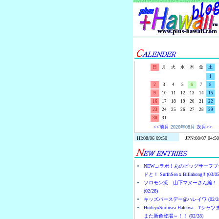
日
月
火
水
木
金
土
1
2
3
4
5
6
7
8
9
10
11
12
13
14
15
16
17
18
19
20
21
22
23
24
25
26
27
28
29
30
31
<<前月
2026年08月
次月>>
NEWコラボ！あのビッグサーフブ
ドと！ SurfnSea x Billabong!! (03/05
ソロモン流 山下マヌーさん編！
(02/28)
キッズバースデー@ハレイワ (02/28
HurleyxSurfnsea Haleiwa Tシャ
また新色登場～！！ (02/28)