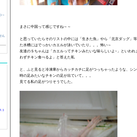
つ～
まさに中国って感じですね～～
せん
と思っていたらそのリストの中には「生きた魚」やら「北京ダッグ」等
た水槽にはでっかいカエルが泳いでいたり。。。怖い～
友達のＳちゃんは「カエルってチキンみたいな味らしいよ~」といわれ
わずチキン食べるよ」と答えた私
と、ふと見ると冷凍庫からカッチカチに足がつっちゃったような、シン
時の足みたいなチキンの足が出ていて。。。
見てる私の足がつりそうでした。
スト