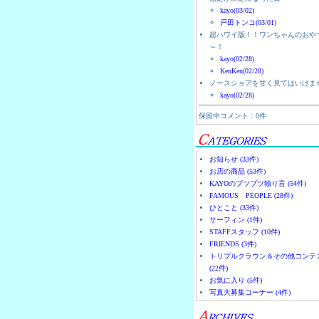
kayo(03/02)
戸田トンコ(03/01)
超ハワイ版！！ワンちゃんのおや
～！
kayo(02/28)
KenKen(02/28)
ノースショアを甘く見てはいけま
kayo(02/28)
保留中コメント：0件
お知らせ (33件)
お店の商品 (53件)
KAYOのブツブツ独り言 (54件)
FAMOUS PEOPLE (28件)
ひとこと (33件)
サーフィン (1件)
STAFFスタッフ (10件)
FRIENDS (3件)
トリプルクラウン＆その他コンテ
(22件)
お気に入り (5件)
写真大募集コーナー (4件)