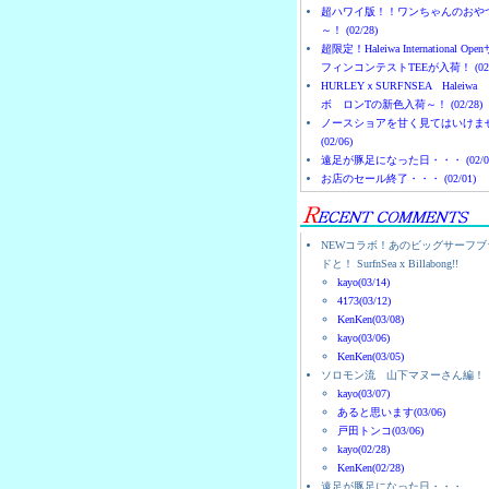
超ハワイ版！！ワンちゃんのおや
～！ (02/28)
超限定！Haleiwa International Ope
フィンコンテストTEEが入荷！ (02/
HURLEYｘSURFNSEA Haleiwa
ボ ロンTの新色入荷～！ (02/28)
ノースショアを甘く見てはいけま
(02/06)
遠足が豚足になった日・・・ (02/0
お店のセール終了・・・ (02/01)
NEWコラボ！あのビッグサーフブ
ドと！ SurfnSea x Billabong!!
kayo(03/14)
4173(03/12)
KenKen(03/08)
kayo(03/06)
KenKen(03/05)
ソロモン流 山下マヌーさん編！
kayo(03/07)
あると思います(03/06)
戸田トンコ(03/06)
kayo(02/28)
KenKen(02/28)
遠足が豚足になった日・・・