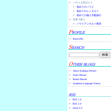
ハワイ入門ガイド
初めてのハワイ
初めてのレンタカー
初めての個人手配旅行
日本で習う
ハワイアンキルト教室
Kayo
(
246
)
Akiyo [Lahaina Divers]
Starts Hawaii
Breeze Hawaii
Academia Language School
RSS 1.0
RSS 2.0
Atom 0.3