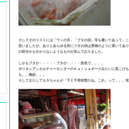
そしてそのリストには「ウシの舌」「ブタの頭」等も書いてあって、こ
思いましたが、ありとあらゆる所にブタの頭は置物のように置いてあり
の部分かも分からないようなものが並んでおりました。
しかもブタが・・・・・ブタが・・・・肌色で。。。。
ポリネシアンカルチャーセンターのＫａｌｕａポークみたいに黒こげも
も。。微妙。。。
そしてまたしてもＳちゃんが「千と千尋状態だね。これ」って。。。笑