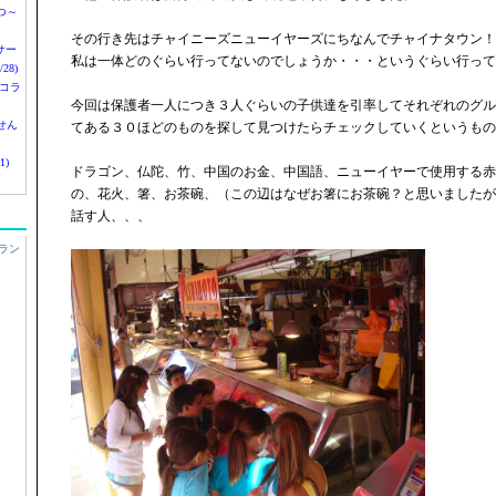
つ～
その行き先はチャイニーズニューイヤーズにちなんでチャイナタウン！
nサー
私は一体どのぐらい行ってないのでしょうか・・・というぐらい行って
28)
 コラ
今回は保護者一人につき３人ぐらいの子供達を引率してそれぞれのグル
せん
てある３０ほどのものを探して見つけたらチェックしていくというもの
1)
ドラゴン、仏陀、竹、中国のお金、中国語、ニューイヤーで使用する赤
の、花火、箸、お茶碗、（この辺はなぜお箸にお茶碗？と思いましたが
話す人、、、
ラン