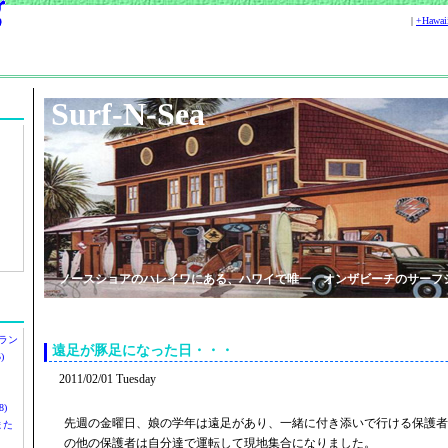
|
+Hawa
Surf-N-Sea
ノースショアのハレイワにある、ハワイで唯一、オンザビーチのサーフ
ラン
遠足が豚足になった日・・・
)
2011/02/01 Tuesday
)
先週の金曜日、娘の学年は遠足があり、一緒に付き添いで行ける保護者
ツまた
の他の保護者は自分達で運転して現地集合になりました。