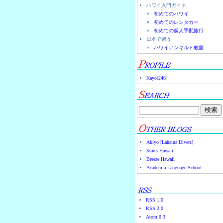
ハワイ入門ガイド
初めてのハワイ
初めてのレンタカー
初めての個人手配旅行
日本で習う
ハワイアンキルト教室
Kayo
(
246
)
Akiyo [Lahaina Divers]
Starts Hawaii
Breeze Hawaii
Academia Language School
RSS 1.0
RSS 2.0
Atom 0.3