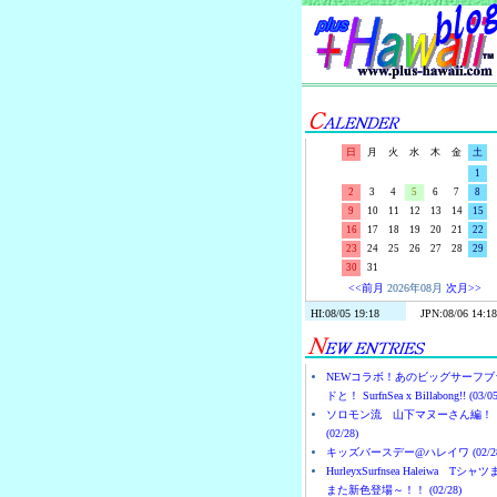
日
月
火
水
木
金
土
1
2
3
4
5
6
7
8
9
10
11
12
13
14
15
16
17
18
19
20
21
22
23
24
25
26
27
28
29
30
31
<<前月
2026年08月
次月>>
NEWコラボ！あのビッグサーフブ
ドと！ SurfnSea x Billabong!! (03/05
ソロモン流 山下マヌーさん編！
(02/28)
キッズバースデー@ハレイワ (02/28
HurleyxSurfnsea Haleiwa Tシャ
また新色登場～！！ (02/28)