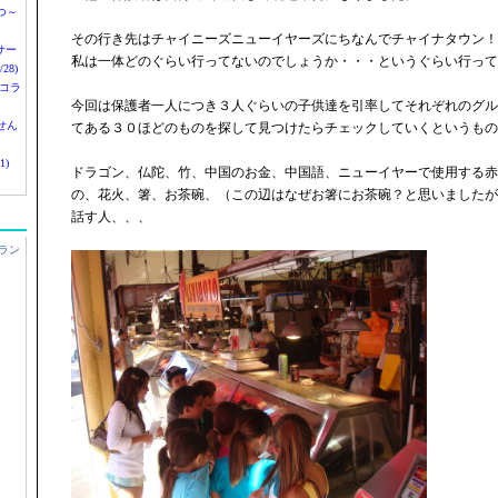
つ～
その行き先はチャイニーズニューイヤーズにちなんでチャイナタウン！
nサー
私は一体どのぐらい行ってないのでしょうか・・・というぐらい行って
28)
 コラ
今回は保護者一人につき３人ぐらいの子供達を引率してそれぞれのグル
せん
てある３０ほどのものを探して見つけたらチェックしていくというもの
1)
ドラゴン、仏陀、竹、中国のお金、中国語、ニューイヤーで使用する赤
の、花火、箸、お茶碗、（この辺はなぜお箸にお茶碗？と思いましたが
話す人、、、
ラン