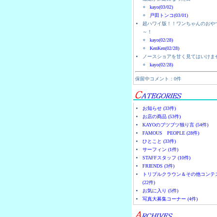
kayo(03/02)
戸田トンコ(03/01)
超ハワイ版！！ワンちゃんのおや
～！
kayo(02/28)
KenKen(02/28)
ノースショアを甘く見てはいけま
kayo(02/28)
保留中コメント：0件
お知らせ (33件)
お店の商品 (53件)
KAYOのブツブツ独り言 (54件)
FAMOUS PEOPLE (28件)
ひとこと (33件)
サーフィン (1件)
STAFFスタッフ (10件)
FRIENDS (3件)
トリプルクラウン＆その他コンテ
(22件)
お気に入り (5件)
写真大募集コーナー (4件)