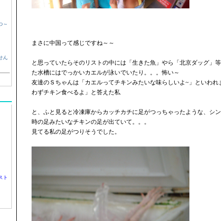
つ～
まさに中国って感じですね～～
せん
と思っていたらそのリストの中には「生きた魚」やら「北京ダッグ」等
た水槽にはでっかいカエルが泳いでいたり。。。怖い～
友達のＳちゃんは「カエルってチキンみたいな味らしいよ~」といわれ
わずチキン食べるよ」と答えた私
と、ふと見ると冷凍庫からカッチカチに足がつっちゃったような、シン
時の足みたいなチキンの足が出ていて。。。
見てる私の足がつりそうでした。
スト