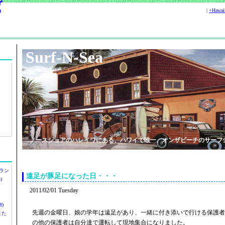
|
+Hawa
Surf-N-Sea
ノースショアのハレイワにある、ハワイで唯一、オンザビーチのサーフ
ラン
遠足が豚足になった日・・・
)
2011/02/01 Tuesday
)
先週の金曜日、娘の学年は遠足があり、一緒に付き添いで行ける保護者
ツまた
の他の保護者は自分達で運転して現地集合になりました。