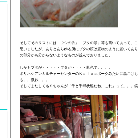
そしてそのリストには「ウシの舌」「ブタの頭」等も書いてあって、こ
思いましたが、ありとあらゆる所にブタの頭は置物のように置いてあり
の部分かも分からないようなものが並んでおりました。
しかもブタが・・・・・ブタが・・・・肌色で。。。。
ポリネシアンカルチャーセンターのＫａｌｕａポークみたいに黒こげも
も。。微妙。。。
そしてまたしてもＳちゃんが「千と千尋状態だね。これ」って。。。笑