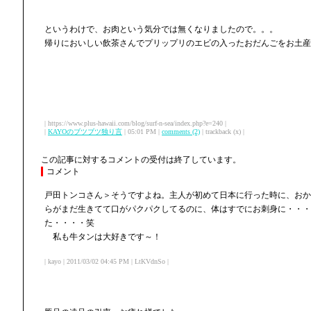
というわけで、お肉という気分では無くなりましたので。。。
帰りにおいしい飲茶さんでプリップリのエビの入ったおだんごをお土産
| https://www.plus-hawaii.com/blog/surf-n-sea/index.php?e=240 |
|
KAYOのブツブツ独り言
| 05:01 PM |
comments (2)
| trackback (x) |
この記事に対するコメントの受付は終了しています。
コメント
戸田トンコさん＞そうですよね。主人が初めて日本に行った時に、おか
らがまだ生きてて口がパクパクしてるのに、体はすでにお刺身に・・・
た・・・・笑
私も牛タンは大好きです～！
| kayo | 2011/03/02 04:45 PM | LtKVdnSo |