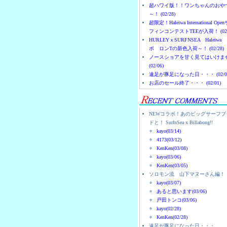
超ハワイ版！！ワンちゃんのおや
～！ (02/28)
超限定！Haleiwa International Ope
フィンコンテストTEEが入荷！ (02/
HURLEYｘSURFNSEA Haleiwa
ボ ロンTの新色入荷～！ (02/28)
ノースショアを甘く見てはいけま
(02/06)
遠足が豚足になった日・・・ (02/0
お店のセール終了・・・ (02/01)
NEWコラボ！あのビッグサーフブ
ドと！ SurfnSea x Billabong!!
kayo(03/14)
4173(03/12)
KenKen(03/08)
kayo(03/06)
KenKen(03/05)
ソロモン流 山下マヌーさん編！
kayo(03/07)
あると思います(03/06)
戸田トンコ(03/06)
kayo(02/28)
KenKen(02/28)
遠足が豚足になった日・・・