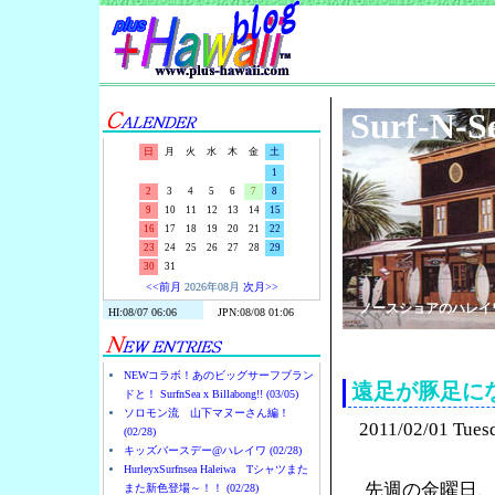
Surf-N-S
日
月
火
水
木
金
土
1
2
3
4
5
6
7
8
9
10
11
12
13
14
15
16
17
18
19
20
21
22
23
24
25
26
27
28
29
30
31
<<前月
2026年08月
次月>>
ノースショアのハレイ
NEWコラボ！あのビッグサーフブラン
遠足が豚足に
ドと！ SurfnSea x Billabong!! (03/05)
ソロモン流 山下マヌーさん編！
2011/02/01 Tues
(02/28)
キッズバースデー@ハレイワ (02/28)
HurleyxSurfnsea Haleiwa Tシャツまた
先週の金曜日
また新色登場～！！ (02/28)