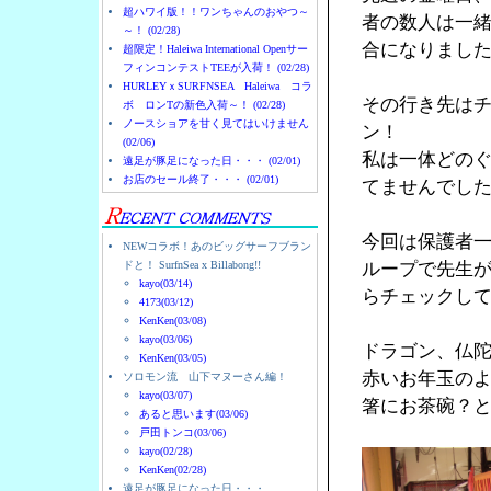
超ハワイ版！！ワンちゃんのおやつ～
者の数人は一
～！ (02/28)
合になりまし
超限定！Haleiwa International Openサー
フィンコンテストTEEが入荷！ (02/28)
HURLEYｘSURFNSEA Haleiwa コラ
その行き先は
ボ ロンTの新色入荷～！ (02/28)
ノースショアを甘く見てはいけません
ン！
(02/06)
私は一体どの
遠足が豚足になった日・・・ (02/01)
お店のセール終了・・・ (02/01)
てませんでし
今回は保護者
NEWコラボ！あのビッグサーフブラン
ドと！ SurfnSea x Billabong!!
ループで先生
kayo(03/14)
らチェックし
4173(03/12)
KenKen(03/08)
kayo(03/06)
ドラゴン、仏
KenKen(03/05)
赤いお年玉の
ソロモン流 山下マヌーさん編！
kayo(03/07)
箸にお茶碗？
あると思います(03/06)
戸田トンコ(03/06)
kayo(02/28)
KenKen(02/28)
遠足が豚足になった日・・・