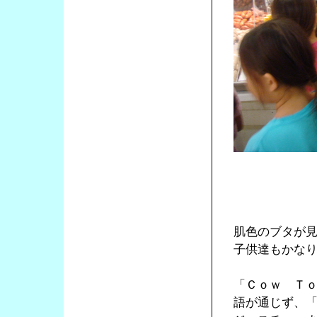
肌色のブタが
子供達もかな
「Ｃｏｗ Ｔ
語が通じず、