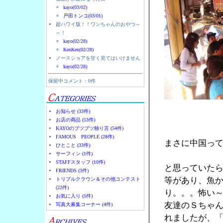
kayo(03/02)
戸田トンコ(03/01)
超ハワイ版！！ワンちゃんのおやつ～
～！
kayo(02/28)
KenKen(02/28)
ノースショアを甘く見てはいけません
kayo(02/28)
保留中コメント：0件
お知らせ (33件)
お店の商品 (53件)
KAYOのブツブツ独り言 (54件)
FAMOUS PEOPLE (28件)
まさに中国っ
ひとこと (33件)
サーフィン (1件)
STAFFスタッフ (10件)
と思っていた
FRIENDS (3件)
等があり、魚
トリプルクラウン＆その他コンテスト
(22件)
り。。。怖い
お気に入り (5件)
友達のＳちゃん
写真大募集コーナー (4件)
れましたが、