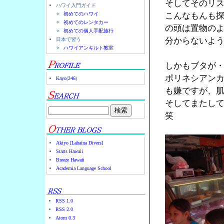
そしてそのリ
ハワイ入門ガイド
初めてのハワイ
こんなもんも
初めてのレンタカー
の頭は置物の
初めての個人手配旅行
分からないよ
日本で習う
ハワイアンキルト教室
しかもブタが
ポリネシアン
Kayo
(
246
)
も嫌ですが、
そしてまたし
笑
Akiyo [Lahaina Divers]
Starts Hawaii
Breeze Hawaii
Academia Language School
RSS 1.0
RSS 2.0
Atom 0.3