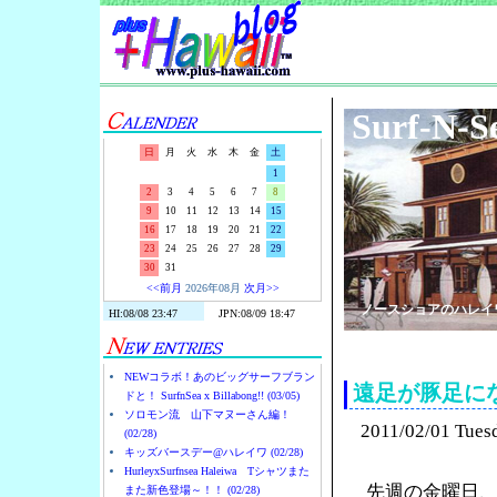
Surf-N-S
日
月
火
水
木
金
土
1
2
3
4
5
6
7
8
9
10
11
12
13
14
15
16
17
18
19
20
21
22
23
24
25
26
27
28
29
30
31
<<前月
2026年08月
次月>>
ノースショアのハレイ
NEWコラボ！あのビッグサーフブラン
遠足が豚足に
ドと！ SurfnSea x Billabong!! (03/05)
ソロモン流 山下マヌーさん編！
2011/02/01 Tues
(02/28)
キッズバースデー@ハレイワ (02/28)
HurleyxSurfnsea Haleiwa Tシャツまた
先週の金曜日
また新色登場～！！ (02/28)