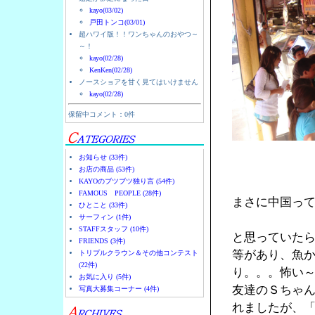
kayo(03/02)
戸田トンコ(03/01)
超ハワイ版！！ワンちゃんのおやつ～
～！
kayo(02/28)
KenKen(02/28)
ノースショアを甘く見てはいけません
kayo(02/28)
保留中コメント：0件
お知らせ (33件)
お店の商品 (53件)
KAYOのブツブツ独り言 (54件)
FAMOUS PEOPLE (28件)
まさに中国っ
ひとこと (33件)
サーフィン (1件)
STAFFスタッフ (10件)
と思っていた
FRIENDS (3件)
等があり、魚
トリプルクラウン＆その他コンテスト
(22件)
り。。。怖い
お気に入り (5件)
友達のＳちゃん
写真大募集コーナー (4件)
れましたが、