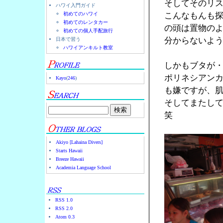
そしてそのリ
ハワイ入門ガイド
初めてのハワイ
こんなもんも
初めてのレンタカー
の頭は置物の
初めての個人手配旅行
分からないよ
日本で習う
ハワイアンキルト教室
しかもブタが
ポリネシアン
Kayo
(
246
)
も嫌ですが、
そしてまたし
笑
Akiyo [Lahaina Divers]
Starts Hawaii
Breeze Hawaii
Academia Language School
RSS 1.0
RSS 2.0
Atom 0.3