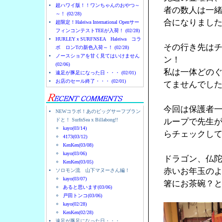
超ハワイ版！！ワンちゃんのおやつ～
者の数人は一
～！ (02/28)
合になりまし
超限定！Haleiwa International Openサー
フィンコンテストTEEが入荷！ (02/28)
HURLEYｘSURFNSEA Haleiwa コラ
その行き先は
ボ ロンTの新色入荷～！ (02/28)
ノースショアを甘く見てはいけません
ン！
(02/06)
私は一体どの
遠足が豚足になった日・・・ (02/01)
お店のセール終了・・・ (02/01)
てませんでし
今回は保護者
NEWコラボ！あのビッグサーフブラン
ドと！ SurfnSea x Billabong!!
ループで先生
kayo(03/14)
らチェックし
4173(03/12)
KenKen(03/08)
kayo(03/06)
ドラゴン、仏
KenKen(03/05)
赤いお年玉の
ソロモン流 山下マヌーさん編！
kayo(03/07)
箸にお茶碗？
あると思います(03/06)
戸田トンコ(03/06)
kayo(02/28)
KenKen(02/28)
遠足が豚足になった日・・・