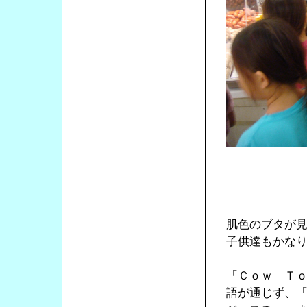
肌色のブタが
子供達もかな
「Ｃｏｗ Ｔ
語が通じず、