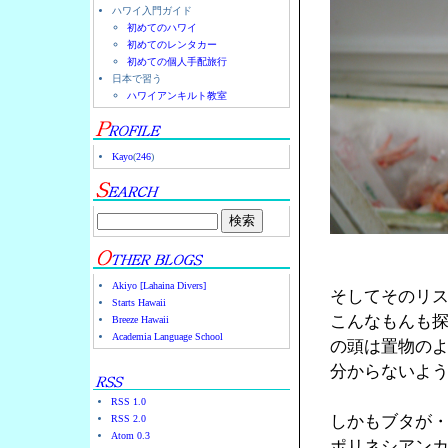
ハワイ入門ガイド
初めてのハワイ
初めてのレンタカー
初めての個人手配旅行
日本で習う
ハワイアンキルト教室
Kayo
(
246
)
Akiyo [Lahaina Divers]
そしてそのリ
Starts Hawaii
こんなもんも
Breeze Hawaii
Academia Language School
の頭は置物の
分からないよ
RSS 1.0
しかもブタが
RSS 2.0
Atom 0.3
ポリネシアン