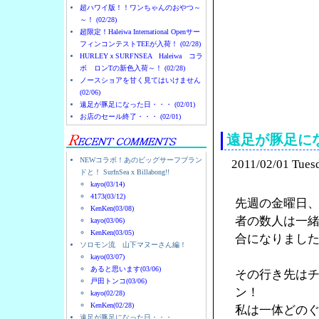
超ハワイ版！！ワンちゃんのおやつ～
～！ (02/28)
超限定！Haleiwa International Openサー
フィンコンテストTEEが入荷！ (02/28)
HURLEYｘSURFNSEA Haleiwa コラ
ボ ロンTの新色入荷～！ (02/28)
ノースショアを甘く見てはいけません
(02/06)
ノースショアのハレイ
遠足が豚足になった日・・・ (02/01)
お店のセール終了・・・ (02/01)
遠足が豚足に
NEWコラボ！あのビッグサーフブラン
2011/02/01 Tues
ドと！ SurfnSea x Billabong!!
kayo(03/14)
4173(03/12)
先週の金曜日
KenKen(03/08)
者の数人は一
kayo(03/06)
KenKen(03/05)
合になりまし
ソロモン流 山下マヌーさん編！
kayo(03/07)
あると思います(03/06)
その行き先は
戸田トンコ(03/06)
ン！
kayo(02/28)
KenKen(02/28)
私は一体どの
遠足が豚足になった日・・・