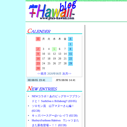
Surf-N-S
日
月
火
水
木
金
土
1
2
3
4
5
6
7
8
9
10
11
12
13
14
15
16
17
18
19
20
21
22
23
24
25
26
27
28
29
30
31
<<前月
2026年08月
次月>>
NEWコラボ！あのビッグサーフブラン
ドと！ SurfnSea x Billabong!! (03/05)
ソロモン流 山下マヌーさん編！
(02/28)
キッズバースデー@ハレイワ (02/28)
HurleyxSurfnsea Haleiwa Tシャツまた
また新色登場～！！ (02/28)