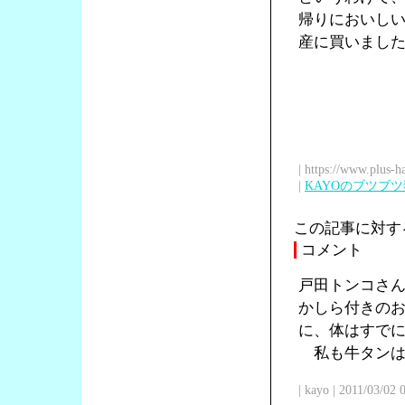
帰りにおいし
産に買いまし
| https://www.plus-h
|
KAYOのブツブ
この記事に対す
コメント
戸田トンコさ
かしら付きの
に、体はすで
私も牛タンは
| kayo | 2011/03/02