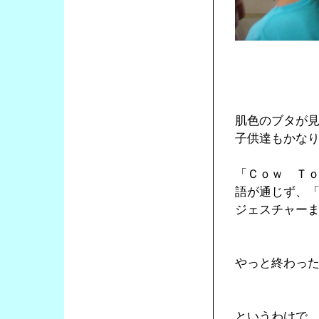
肌色のブタが
子供達もかな
「Ｃｏｗ Ｔ
語が通じず、
ジェスチャー
やっと終わっ
というわけで