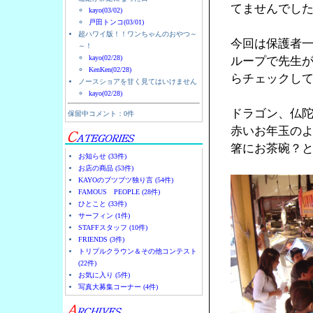
てませんでし
kayo(03/02)
戸田トンコ(03/01)
超ハワイ版！！ワンちゃんのおやつ～
今回は保護者
～！
kayo(02/28)
ループで先生
KenKen(02/28)
らチェックし
ノースショアを甘く見てはいけません
kayo(02/28)
ドラゴン、仏
保留中コメント：0件
赤いお年玉の
箸にお茶碗？
お知らせ (33件)
お店の商品 (53件)
KAYOのブツブツ独り言 (54件)
FAMOUS PEOPLE (28件)
ひとこと (33件)
サーフィン (1件)
STAFFスタッフ (10件)
FRIENDS (3件)
トリプルクラウン＆その他コンテスト
(22件)
お気に入り (5件)
写真大募集コーナー (4件)