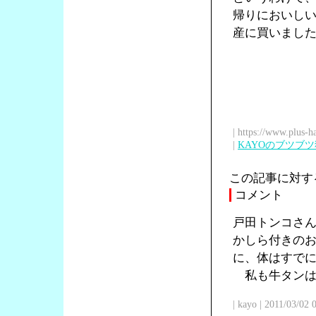
帰りにおいし
産に買いまし
| https://www.plus-h
|
KAYOのブツブ
この記事に対す
コメント
戸田トンコさ
かしら付きの
に、体はすで
私も牛タンは
| kayo | 2011/03/02