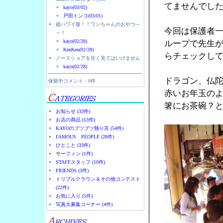
てませんでし
kayo(03/02)
戸田トンコ(03/01)
超ハワイ版！！ワンちゃんのおやつ～
今回は保護者
～！
kayo(02/28)
ループで先生
KenKen(02/28)
らチェックし
ノースショアを甘く見てはいけません
kayo(02/28)
ドラゴン、仏
保留中コメント：0件
赤いお年玉の
箸にお茶碗？
お知らせ (33件)
お店の商品 (53件)
KAYOのブツブツ独り言 (54件)
FAMOUS PEOPLE (28件)
ひとこと (33件)
サーフィン (1件)
STAFFスタッフ (10件)
FRIENDS (3件)
トリプルクラウン＆その他コンテスト
(22件)
お気に入り (5件)
写真大募集コーナー (4件)