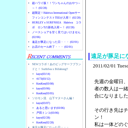
超ハワイ版！！ワンちゃんのおやつ～
～！ (02/28)
超限定！Haleiwa International Openサー
フィンコンテストTEEが入荷！ (02/28)
HURLEYｘSURFNSEA Haleiwa コラ
ボ ロンTの新色入荷～！ (02/28)
ノースショアを甘く見てはいけません
(02/06)
ノースショアのハレイ
遠足が豚足になった日・・・ (02/01)
お店のセール終了・・・ (02/01)
遠足が豚足に
NEWコラボ！あのビッグサーフブラン
2011/02/01 Tues
ドと！ SurfnSea x Billabong!!
kayo(03/14)
4173(03/12)
先週の金曜日
KenKen(03/08)
者の数人は一
kayo(03/06)
KenKen(03/05)
合になりまし
ソロモン流 山下マヌーさん編！
kayo(03/07)
あると思います(03/06)
その行き先は
戸田トンコ(03/06)
ン！
kayo(02/28)
KenKen(02/28)
私は一体どの
遠足が豚足になった日・・・