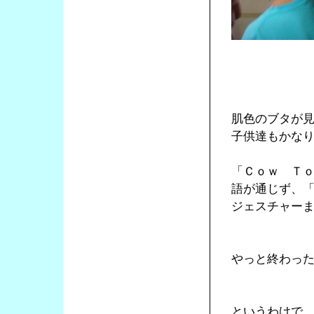
肌色のブタが
子供達もかな
「Ｃｏｗ Ｔ
語が通じず、
ジェスチャー
やっと終わっ
というわけで