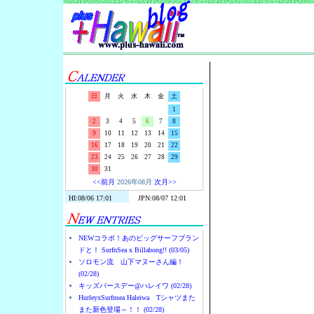
Surf-N-S
日
月
火
水
木
金
土
1
2
3
4
5
6
7
8
9
10
11
12
13
14
15
16
17
18
19
20
21
22
23
24
25
26
27
28
29
30
31
<<前月
2026年08月
次月>>
NEWコラボ！あのビッグサーフブラン
ドと！ SurfnSea x Billabong!! (03/05)
ソロモン流 山下マヌーさん編！
(02/28)
キッズバースデー@ハレイワ (02/28)
HurleyxSurfnsea Haleiwa Tシャツまた
また新色登場～！！ (02/28)