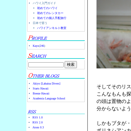
ハワイ入門ガイド
初めてのハワイ
初めてのレンタカー
初めての個人手配旅行
日本で習う
ハワイアンキルト教室
Kayo
(
246
)
Akiyo [Lahaina Divers]
そしてそのリ
Starts Hawaii
こんなもんも
Breeze Hawaii
Academia Language School
の頭は置物の
分からないよ
RSS 1.0
しかもブタが
RSS 2.0
Atom 0.3
ポリネシアン