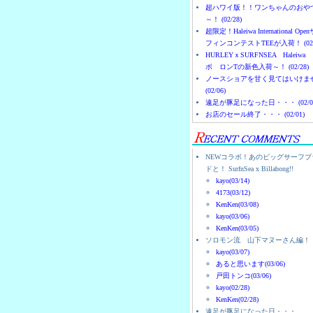
超ハワイ版！！ワンちゃんのおや
～！ (02/28)
超限定！Haleiwa International Ope
フィンコンテストTEEが入荷！ (02/
HURLEYｘSURFNSEA Haleiwa
ボ ロンTの新色入荷～！ (02/28)
ノースショアを甘く見てはいけま
(02/06)
遠足が豚足になった日・・・ (02/0
お店のセール終了・・・ (02/01)
NEWコラボ！あのビッグサーフブ
ドと！ SurfnSea x Billabong!!
kayo(03/14)
4173(03/12)
KenKen(03/08)
kayo(03/06)
KenKen(03/05)
ソロモン流 山下マヌーさん編！
kayo(03/07)
あると思います(03/06)
戸田トンコ(03/06)
kayo(02/28)
KenKen(02/28)
遠足が豚足になった日・・・