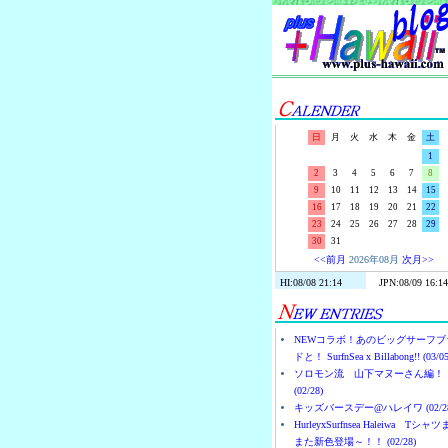
日
月
火
水
木
金
土
1
2
3
4
5
6
7
8
9
10
11
12
13
14
15
16
17
18
19
20
21
22
23
24
25
26
27
28
29
30
31
<<前月
2026年08月
次月>>
NEWコラボ！あのビッグサーフブ
ドと！ SurfnSea x Billabong!! (03/05
ソロモン流 山下マヌーさん編！
(02/28)
キッズバースデー@ハレイワ (02/28
HurleyxSurfnsea Haleiwa Tシャ
また新色登場～！！ (02/28)