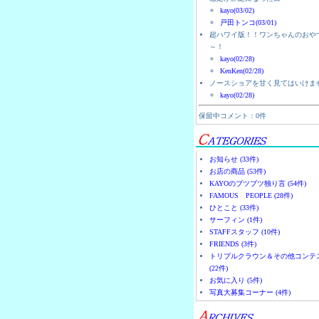
kayo(03/02)
戸田トンコ(03/01)
超ハワイ版！！ワンちゃんのおや
～！
kayo(02/28)
KenKen(02/28)
ノースショアを甘く見てはいけま
kayo(02/28)
保留中コメント：0件
お知らせ (33件)
お店の商品 (53件)
KAYOのブツブツ独り言 (54件)
FAMOUS PEOPLE (28件)
ひとこと (33件)
サーフィン (1件)
STAFFスタッフ (10件)
FRIENDS (3件)
トリプルクラウン＆その他コンテ
(22件)
お気に入り (5件)
写真大募集コーナー (4件)