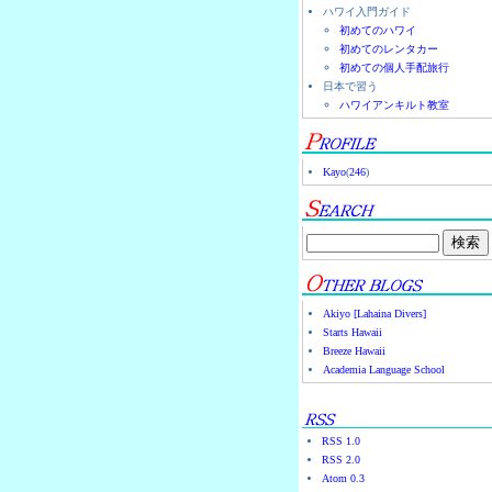
ハワイ入門ガイド
初めてのハワイ
初めてのレンタカー
初めての個人手配旅行
日本で習う
ハワイアンキルト教室
Kayo
(
246
)
Akiyo [Lahaina Divers]
Starts Hawaii
Breeze Hawaii
Academia Language School
RSS 1.0
RSS 2.0
Atom 0.3