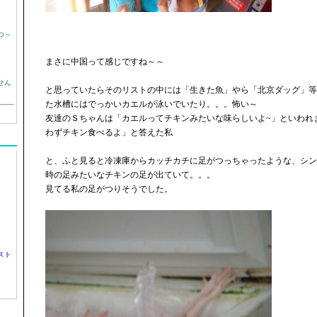
つ～
まさに中国って感じですね～～
せん
と思っていたらそのリストの中には「生きた魚」やら「北京ダッグ」等
た水槽にはでっかいカエルが泳いでいたり。。。怖い～
友達のＳちゃんは「カエルってチキンみたいな味らしいよ~」といわれ
わずチキン食べるよ」と答えた私
と、ふと見ると冷凍庫からカッチカチに足がつっちゃったような、シン
時の足みたいなチキンの足が出ていて。。。
見てる私の足がつりそうでした。
スト