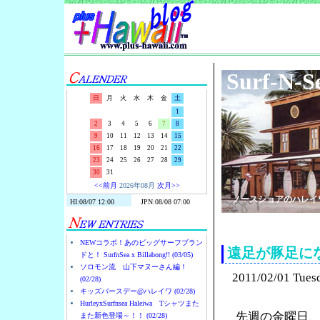
Surf-N-S
日
月
火
水
木
金
土
1
2
3
4
5
6
7
8
9
10
11
12
13
14
15
16
17
18
19
20
21
22
23
24
25
26
27
28
29
30
31
<<前月
2026年08月
次月>>
ノースショアのハレイ
NEWコラボ！あのビッグサーフブラン
遠足が豚足に
ドと！ SurfnSea x Billabong!! (03/05)
ソロモン流 山下マヌーさん編！
2011/02/01 Tues
(02/28)
キッズバースデー@ハレイワ (02/28)
HurleyxSurfnsea Haleiwa Tシャツまた
先週の金曜日
また新色登場～！！ (02/28)