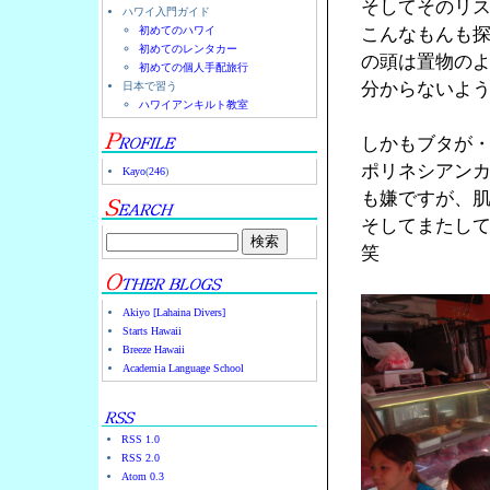
そしてそのリ
ハワイ入門ガイド
初めてのハワイ
こんなもんも
初めてのレンタカー
の頭は置物の
初めての個人手配旅行
分からないよ
日本で習う
ハワイアンキルト教室
しかもブタが
ポリネシアン
Kayo
(
246
)
も嫌ですが、
そしてまたし
笑
Akiyo [Lahaina Divers]
Starts Hawaii
Breeze Hawaii
Academia Language School
RSS 1.0
RSS 2.0
Atom 0.3