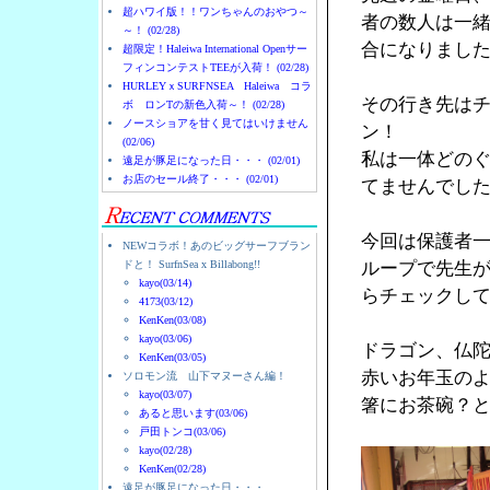
超ハワイ版！！ワンちゃんのおやつ～
者の数人は一
～！ (02/28)
合になりまし
超限定！Haleiwa International Openサー
フィンコンテストTEEが入荷！ (02/28)
HURLEYｘSURFNSEA Haleiwa コラ
その行き先は
ボ ロンTの新色入荷～！ (02/28)
ノースショアを甘く見てはいけません
ン！
(02/06)
私は一体どの
遠足が豚足になった日・・・ (02/01)
お店のセール終了・・・ (02/01)
てませんでし
今回は保護者
NEWコラボ！あのビッグサーフブラン
ドと！ SurfnSea x Billabong!!
ループで先生
kayo(03/14)
らチェックし
4173(03/12)
KenKen(03/08)
kayo(03/06)
ドラゴン、仏
KenKen(03/05)
赤いお年玉の
ソロモン流 山下マヌーさん編！
kayo(03/07)
箸にお茶碗？
あると思います(03/06)
戸田トンコ(03/06)
kayo(02/28)
KenKen(02/28)
遠足が豚足になった日・・・