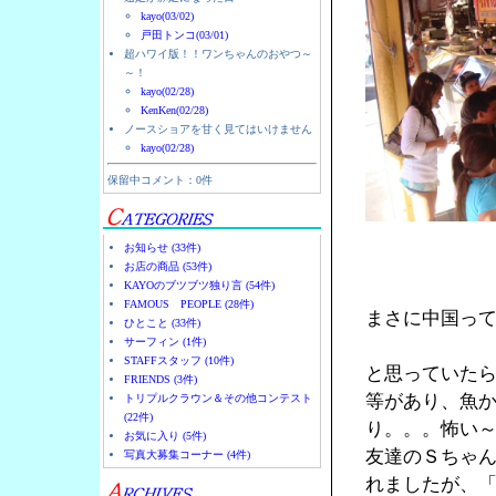
kayo(03/02)
戸田トンコ(03/01)
超ハワイ版！！ワンちゃんのおやつ～
～！
kayo(02/28)
KenKen(02/28)
ノースショアを甘く見てはいけません
kayo(02/28)
保留中コメント：0件
お知らせ (33件)
お店の商品 (53件)
KAYOのブツブツ独り言 (54件)
FAMOUS PEOPLE (28件)
まさに中国っ
ひとこと (33件)
サーフィン (1件)
STAFFスタッフ (10件)
と思っていた
FRIENDS (3件)
等があり、魚
トリプルクラウン＆その他コンテスト
(22件)
り。。。怖い
お気に入り (5件)
友達のＳちゃん
写真大募集コーナー (4件)
れましたが、