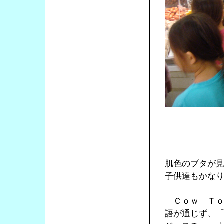
肌色のブタが
子供達もかな
「Ｃｏｗ Ｔ
語が通じず、