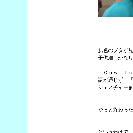
肌色のブタが
子供達もかな
「Ｃｏｗ Ｔ
語が通じず、
ジェスチャー
やっと終わっ
というわけで