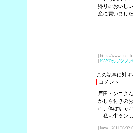
帰りにおいし
産に買いまし
| https://www.plus-h
|
KAYOのブツブ
この記事に対す
コメント
戸田トンコさ
かしら付きの
に、体はすで
私も牛タンは
| kayo | 2011/03/02