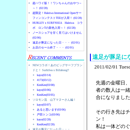
超ハワイ版！！ワンちゃんのおやつ～
～！ (02/28)
超限定！Haleiwa International Openサー
フィンコンテストTEEが入荷！ (02/28)
HURLEYｘSURFNSEA Haleiwa コラ
ボ ロンTの新色入荷～！ (02/28)
ノースショアを甘く見てはいけません
(02/06)
ノースショアのハレイ
遠足が豚足になった日・・・ (02/01)
お店のセール終了・・・ (02/01)
遠足が豚足に
NEWコラボ！あのビッグサーフブラン
2011/02/01 Tues
ドと！ SurfnSea x Billabong!!
kayo(03/14)
4173(03/12)
先週の金曜日
KenKen(03/08)
者の数人は一
kayo(03/06)
KenKen(03/05)
合になりまし
ソロモン流 山下マヌーさん編！
kayo(03/07)
あると思います(03/06)
その行き先は
戸田トンコ(03/06)
ン！
kayo(02/28)
KenKen(02/28)
私は一体どの
遠足が豚足になった日・・・