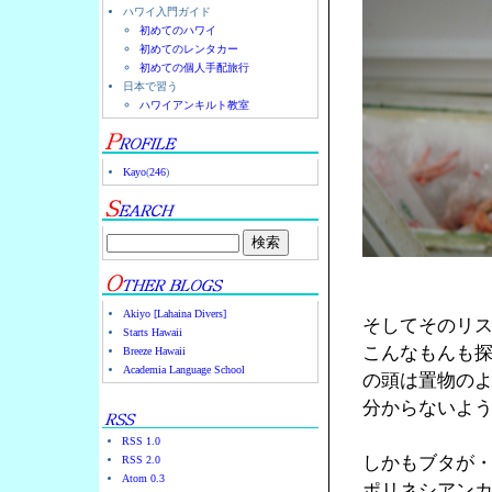
ハワイ入門ガイド
初めてのハワイ
初めてのレンタカー
初めての個人手配旅行
日本で習う
ハワイアンキルト教室
Kayo
(
246
)
Akiyo [Lahaina Divers]
そしてそのリ
Starts Hawaii
こんなもんも
Breeze Hawaii
Academia Language School
の頭は置物の
分からないよ
RSS 1.0
しかもブタが
RSS 2.0
Atom 0.3
ポリネシアン