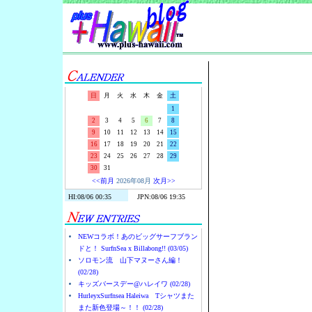
Surf-N-S
日
月
火
水
木
金
土
1
2
3
4
5
6
7
8
9
10
11
12
13
14
15
16
17
18
19
20
21
22
23
24
25
26
27
28
29
30
31
<<前月
2026年08月
次月>>
NEWコラボ！あのビッグサーフブラン
ドと！ SurfnSea x Billabong!! (03/05)
ソロモン流 山下マヌーさん編！
(02/28)
キッズバースデー@ハレイワ (02/28)
HurleyxSurfnsea Haleiwa Tシャツまた
また新色登場～！！ (02/28)