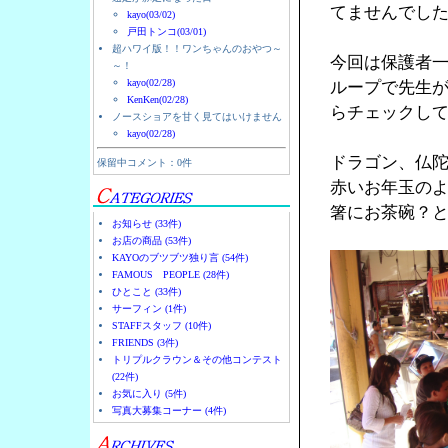
てませんでし
kayo(03/02)
戸田トンコ(03/01)
超ハワイ版！！ワンちゃんのおやつ～
今回は保護者
～！
kayo(02/28)
ループで先生
KenKen(02/28)
らチェックし
ノースショアを甘く見てはいけません
kayo(02/28)
ドラゴン、仏
保留中コメント：0件
赤いお年玉の
箸にお茶碗？
お知らせ (33件)
お店の商品 (53件)
KAYOのブツブツ独り言 (54件)
FAMOUS PEOPLE (28件)
ひとこと (33件)
サーフィン (1件)
STAFFスタッフ (10件)
FRIENDS (3件)
トリプルクラウン＆その他コンテスト
(22件)
お気に入り (5件)
写真大募集コーナー (4件)