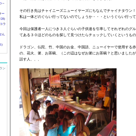
つ～
その行き先はチャイニーズニューイヤーズにちなんでチャイナタウン！
nサー
私は一体どのぐらい行ってないのでしょうか・・・というぐらい行って
28)
 コラ
今回は保護者一人につき３人ぐらいの子供達を引率してそれぞれのグル
せん
てある３０ほどのものを探して見つけたらチェックしていくというもの
1)
ドラゴン、仏陀、竹、中国のお金、中国語、ニューイヤーで使用する赤
の、花火、箸、お茶碗、（この辺はなぜお箸にお茶碗？と思いましたが
話す人、、、
ラン