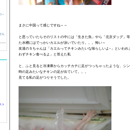
つ～
まさに中国って感じですね～～
せん
と思っていたらそのリストの中には「生きた魚」やら「北京ダッグ」等
た水槽にはでっかいカエルが泳いでいたり。。。怖い～
友達のＳちゃんは「カエルってチキンみたいな味らしいよ~」といわれ
わずチキン食べるよ」と答えた私
と、ふと見ると冷凍庫からカッチカチに足がつっちゃったような、シン
時の足みたいなチキンの足が出ていて。。。
見てる私の足がつりそうでした。
スト