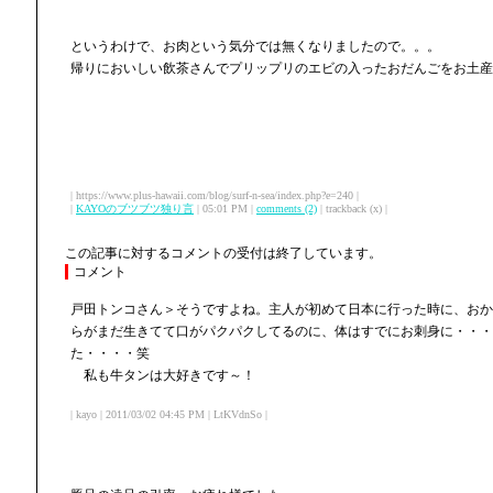
というわけで、お肉という気分では無くなりましたので。。。
帰りにおいしい飲茶さんでプリップリのエビの入ったおだんごをお土産
| https://www.plus-hawaii.com/blog/surf-n-sea/index.php?e=240 |
|
KAYOのブツブツ独り言
| 05:01 PM |
comments (2)
| trackback (x) |
この記事に対するコメントの受付は終了しています。
コメント
戸田トンコさん＞そうですよね。主人が初めて日本に行った時に、おか
らがまだ生きてて口がパクパクしてるのに、体はすでにお刺身に・・・
た・・・・笑
私も牛タンは大好きです～！
| kayo | 2011/03/02 04:45 PM | LtKVdnSo |