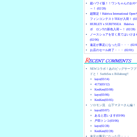
超ハワイ版！！ワンちゃんのおや
～！ (02/28)
超限定！Haleiwa International Ope
フィンコンテストTEEが入荷！ (02/
HURLEYｘSURFNSEA Haleiwa
ボ ロンTの新色入荷～！ (02/28)
ノースショアを甘く見てはいけま
(02/06)
遠足が豚足になった日・・・ (02/0
お店のセール終了・・・ (02/01)
NEWコラボ！あのビッグサーフブ
ドと！ SurfnSea x Billabong!!
kayo(03/14)
4173(03/12)
KenKen(03/08)
kayo(03/06)
KenKen(03/05)
ソロモン流 山下マヌーさん編！
kayo(03/07)
あると思います(03/06)
戸田トンコ(03/06)
kayo(02/28)
KenKen(02/28)
遠足が豚足になった日・・・