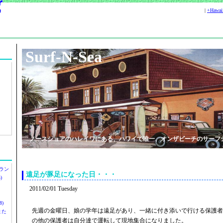
|
+Hawa
Surf-N-Sea
ノースショアのハレイワにある、ハワイで唯一、オンザビーチのサーフ
ラン
遠足が豚足になった日・・・
)
2011/02/01 Tuesday
)
先週の金曜日、娘の学年は遠足があり、一緒に付き添いで行ける保護者
ツまた
の他の保護者は自分達で運転して現地集合になりました。