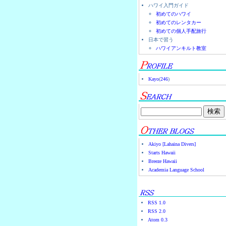
ハワイ入門ガイド
初めてのハワイ
初めてのレンタカー
初めての個人手配旅行
日本で習う
ハワイアンキルト教室
Kayo
(
246
)
Akiyo [Lahaina Divers]
Starts Hawaii
Breeze Hawaii
Academia Language School
RSS 1.0
RSS 2.0
Atom 0.3