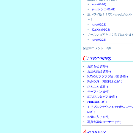
kayo(03/02)
戸田トンコ(03/01)
超ハワイ版！！ワンちゃんのおや
～！
kayo(02/28)
KenKen(02/28)
ノースショアを甘く見てはいけま
kayo(02/28)
保留中コメント：0件
お知らせ (33件)
お店の商品 (53件)
KAYOのブツブツ独り言 (54件)
FAMOUS PEOPLE (28件)
ひとこと (33件)
サーフィン (1件)
STAFFスタッフ (10件)
FRIENDS (3件)
トリプルクラウン＆その他コンテ
(22件)
お気に入り (5件)
写真大募集コーナー (4件)