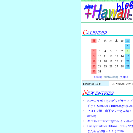
日
月
火
水
木
金
土
1
2
3
4
5
6
7
8
9
10
11
12
13
14
15
16
17
18
19
20
21
22
23
24
25
26
27
28
29
30
31
<<前月
2026年08月
次月>>
NEWコラボ！あのビッグサーフブ
ドと！ SurfnSea x Billabong!! (03/05
ソロモン流 山下マヌーさん編！
(02/28)
キッズバースデー@ハレイワ (02/28
HurleyxSurfnsea Haleiwa Tシャ
また新色登場～！！ (02/28)