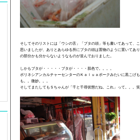
そしてそのリストには「ウシの舌」「ブタの頭」等も書いてあって、こ
思いましたが、ありとあらゆる所にブタの頭は置物のように置いてあり
の部分かも分からないようなものが並んでおりました。
しかもブタが・・・・・ブタが・・・・肌色で。。。。
ポリネシアンカルチャーセンターのＫａｌｕａポークみたいに黒こげも
も。。微妙。。。
そしてまたしてもＳちゃんが「千と千尋状態だね。これ」って。。。笑