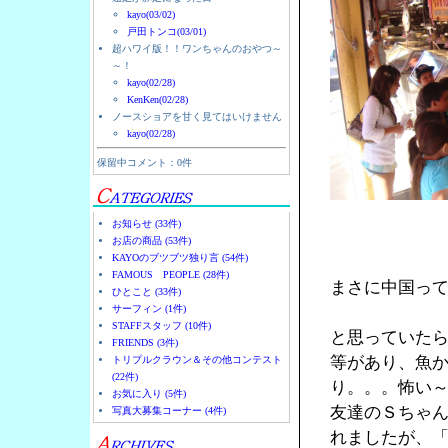
kayo(03/02)
戸田トンコ(03/01)
超ハワイ版！！ワンちゃんのおやつ～
～！
kayo(02/28)
KenKen(02/28)
ノースショアを甘く見てはいけません
kayo(02/28)
保留中コメント：0件
お知らせ (33件)
お店の商品 (53件)
KAYOのブツブツ独り言 (54件)
FAMOUS PEOPLE (28件)
まさに中国っ
ひとこと (33件)
サーフィン (1件)
STAFFスタッフ (10件)
と思っていた
FRIENDS (3件)
等があり、魚
トリプルクラウン＆その他コンテスト
(22件)
り。。。怖い
お気に入り (5件)
友達のＳちゃん
写真大募集コーナー (4件)
れましたが、