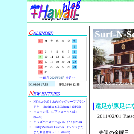
Surf-N-S
日
月
火
水
木
金
土
1
2
3
4
5
6
7
8
9
10
11
12
13
14
15
16
17
18
19
20
21
22
23
24
25
26
27
28
29
30
31
<<前月
2026年08月
次月>>
ノースショアのハレイ
NEWコラボ！あのビッグサーフブラン
遠足が豚足に
ドと！ SurfnSea x Billabong!! (03/05)
ソロモン流 山下マヌーさん編！
2011/02/01 Tues
(02/28)
キッズバースデー@ハレイワ (02/28)
HurleyxSurfnsea Haleiwa Tシャツまた
先週の金曜日
また新色登場～！！ (02/28)