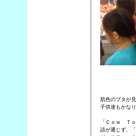
肌色のブタが
子供達もかな
「Ｃｏｗ Ｔ
語が通じず、