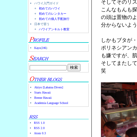
そしてそのリ
ハワイ入門ガイド
初めてのハワイ
こんなもんも
初めてのレンタカー
の頭は置物の
初めての個人手配旅行
分からないよ
日本で習う
ハワイアンキルト教室
しかもブタが
ポリネシアン
Kayo
(
246
)
も嫌ですが、
そしてまたし
笑
Akiyo [Lahaina Divers]
Starts Hawaii
Breeze Hawaii
Academia Language School
RSS 1.0
RSS 2.0
Atom 0.3