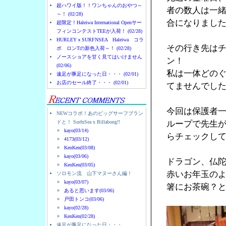
超ハワイ版！！ワンちゃんのおやつ～
者の数人は一
～！ (02/28)
合になりまし
超限定！Haleiwa International Openサー
フィンコンテストTEEが入荷！ (02/28)
HURLEYｘSURFNSEA Haleiwa コラ
その行き先は
ボ ロンTの新色入荷～！ (02/28)
ノースショアを甘く見てはいけません
ン！
(02/06)
私は一体どの
遠足が豚足になった日・・・ (02/01)
お店のセール終了・・・ (02/01)
てませんでし
今回は保護者
NEWコラボ！あのビッグサーフブラン
ドと！ SurfnSea x Billabong!!
ループで先生
kayo(03/14)
らチェックし
4173(03/12)
KenKen(03/08)
kayo(03/06)
ドラゴン、仏
KenKen(03/05)
赤いお年玉の
ソロモン流 山下マヌーさん編！
kayo(03/07)
箸にお茶碗？
あると思います(03/06)
戸田トンコ(03/06)
kayo(02/28)
KenKen(02/28)
遠足が豚足になった日・・・