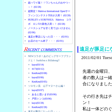
超ハワイ版！！ワンちゃんのおやつ～
～！ (02/28)
超限定！Haleiwa International Openサー
フィンコンテストTEEが入荷！ (02/28)
HURLEYｘSURFNSEA Haleiwa コラ
ボ ロンTの新色入荷～！ (02/28)
ノースショアを甘く見てはいけません
(02/06)
ノースショアのハレイ
遠足が豚足になった日・・・ (02/01)
お店のセール終了・・・ (02/01)
遠足が豚足に
NEWコラボ！あのビッグサーフブラン
2011/02/01 Tues
ドと！ SurfnSea x Billabong!!
kayo(03/14)
4173(03/12)
先週の金曜日
KenKen(03/08)
者の数人は一
kayo(03/06)
KenKen(03/05)
合になりまし
ソロモン流 山下マヌーさん編！
kayo(03/07)
あると思います(03/06)
その行き先は
戸田トンコ(03/06)
ン！
kayo(02/28)
KenKen(02/28)
私は一体どの
遠足が豚足になった日・・・