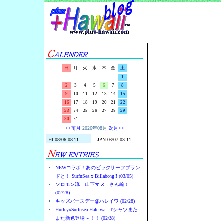
Surf-N-S
日
月
火
水
木
金
土
1
2
3
4
5
6
7
8
9
10
11
12
13
14
15
16
17
18
19
20
21
22
23
24
25
26
27
28
29
30
31
<<前月
2026年08月
次月>>
NEWコラボ！あのビッグサーフブラン
ドと！ SurfnSea x Billabong!! (03/05)
ソロモン流 山下マヌーさん編！
(02/28)
キッズバースデー@ハレイワ (02/28)
HurleyxSurfnsea Haleiwa Tシャツまた
また新色登場～！！ (02/28)