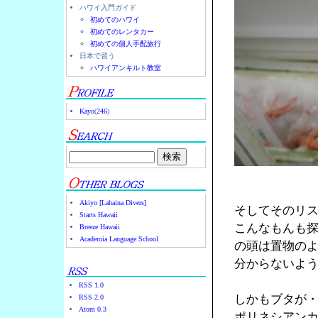
ハワイ入門ガイド
初めてのハワイ
初めてのレンタカー
初めての個人手配旅行
日本で習う
ハワイアンキルト教室
Kayo
(
246
)
Akiyo [Lahaina Divers]
そしてそのリ
Starts Hawaii
こんなもんも
Breeze Hawaii
Academia Language School
の頭は置物の
分からないよ
RSS 1.0
しかもブタが
RSS 2.0
Atom 0.3
ポリネシアン