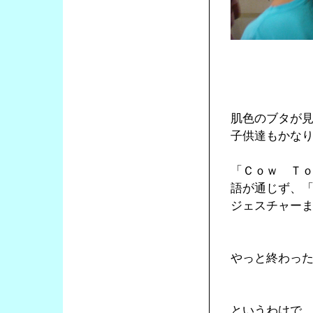
肌色のブタが
子供達もかな
「Ｃｏｗ Ｔ
語が通じず、
ジェスチャー
やっと終わっ
というわけで