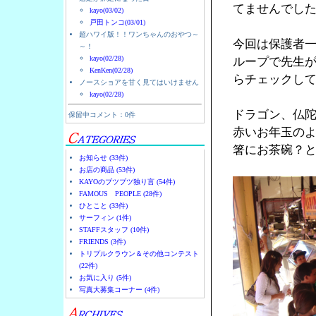
てませんでし
kayo(03/02)
戸田トンコ(03/01)
超ハワイ版！！ワンちゃんのおやつ～
今回は保護者
～！
kayo(02/28)
ループで先生
KenKen(02/28)
らチェックし
ノースショアを甘く見てはいけません
kayo(02/28)
ドラゴン、仏
保留中コメント：0件
赤いお年玉の
箸にお茶碗？
お知らせ (33件)
お店の商品 (53件)
KAYOのブツブツ独り言 (54件)
FAMOUS PEOPLE (28件)
ひとこと (33件)
サーフィン (1件)
STAFFスタッフ (10件)
FRIENDS (3件)
トリプルクラウン＆その他コンテスト
(22件)
お気に入り (5件)
写真大募集コーナー (4件)