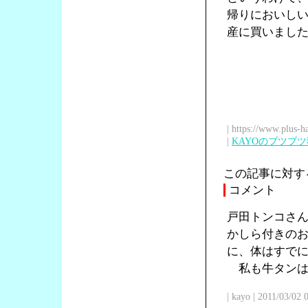
帰りにおいし
産に買いまし
| https://www.plus-h
|
KAYOのブツブ
この記事に対す
コメント
戸田トンコさ
かしら付きの
に、体はすで
私も牛タンは
| kayo | 2011/03/02