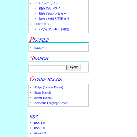
ハワイ入門ガイド
初めてのハワイ
初めてのレンタカー
初めての個人手配旅行
日本で習う
ハワイアンキルト教室
Kayo
(
246
)
Akiyo [Lahaina Divers]
Starts Hawaii
Breeze Hawaii
Academia Language School
RSS 1.0
RSS 2.0
Atom 0.3