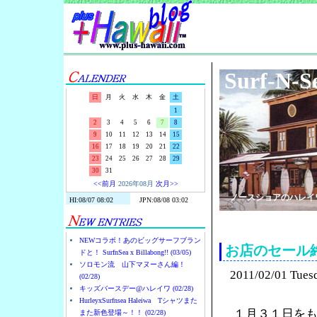
Surf-N-S
日
月
火
水
木
金
土
1
2
3
4
5
6
7
8
9
10
11
12
13
14
15
16
17
18
19
20
21
22
23
24
25
26
27
28
29
30
31
<<前月
2026年08月
次月>>
ノースショアのハレイ
NEWコラボ！あのビッグサーフブラン
お店のセール
ドと！ SurfnSea x Billabong!! (03/05)
ソロモン流 山下マヌーさん編！
2011/02/01 Tues
(02/28)
キッズバースデー@ハレイワ (02/28)
HurleyxSurfnsea Haleiwa Tシャツまた
１月３１日を
また新色登場～！！ (02/28)