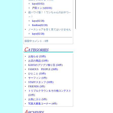
kayo(03/02)
戸田トンコ(03/01)
超ハワイ版！！ワンちゃんのおやつ～
～！
kayo(02/28)
KenKen(02/28)
ノースショアを甘く見てはいけません
kayo(02/28)
保留中コメント：0件
お知らせ (33件)
お店の商品 (53件)
KAYOのブツブツ独り言 (54件)
FAMOUS PEOPLE (28件)
ひとこと (33件)
サーフィン (1件)
STAFFスタッフ (10件)
FRIENDS (3件)
トリプルクラウン＆その他コンテスト
(22件)
お気に入り (5件)
写真大募集コーナー (4件)