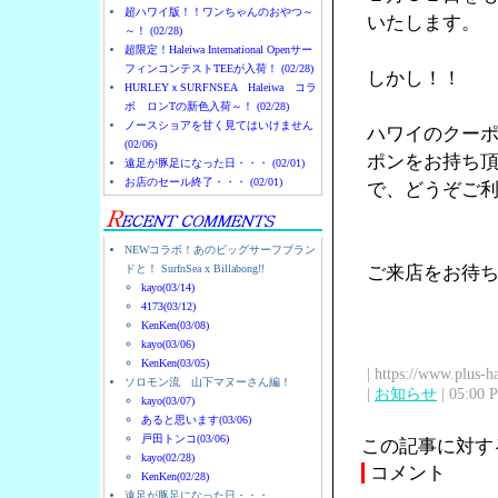
超ハワイ版！！ワンちゃんのおやつ～
いたします。
～！ (02/28)
超限定！Haleiwa International Openサー
フィンコンテストTEEが入荷！ (02/28)
しかし！！
HURLEYｘSURFNSEA Haleiwa コラ
ボ ロンTの新色入荷～！ (02/28)
ノースショアを甘く見てはいけません
ハワイのクー
(02/06)
ポンをお持ち
遠足が豚足になった日・・・ (02/01)
お店のセール終了・・・ (02/01)
で、どうぞご
NEWコラボ！あのビッグサーフブラン
ドと！ SurfnSea x Billabong!!
ご来店をお待
kayo(03/14)
4173(03/12)
KenKen(03/08)
kayo(03/06)
KenKen(03/05)
| https://www.plus-h
ソロモン流 山下マヌーさん編！
|
お知らせ
| 05:00 
kayo(03/07)
あると思います(03/06)
戸田トンコ(03/06)
この記事に対す
kayo(02/28)
コメント
KenKen(02/28)
遠足が豚足になった日・・・