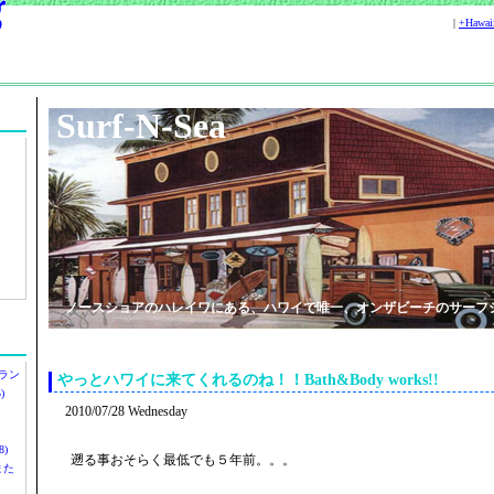
|
+Hawa
Surf-N-Sea
ノースショアのハレイワにある、ハワイで唯一、オンザビーチのサーフ
ラン
やっとハワイに来てくれるのね！！Bath&Body works!!
)
2010/07/28 Wednesday
)
遡る事おそらく最低でも５年前。。。
ツまた