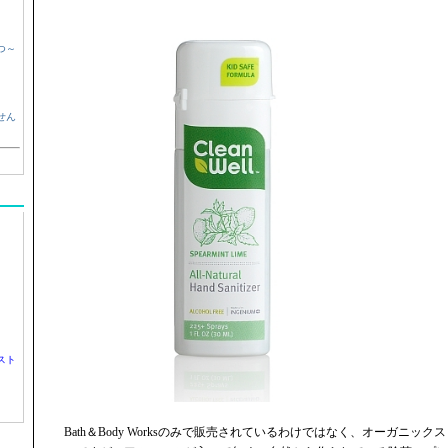
つ～
せん
スト
Bath＆Body Worksのみで販売されているわけではなく、オーガニッ