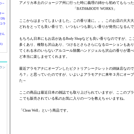
アメリカ本土のジョージア州に行った時に義理の姉から初めてもらった
つ～
「BATH&BODY WORKS」
nサー
28)
ここからはまってしまいました。この香り達に。。。このお店の大大大
 コラ
どれをとっても良い香りで、いつもいつも新しい香りが発売になるんで
せん
もちろん日本にもお店があるBody Shopなども良い香りなのですが、
1)
多くあり、種類も沢山あり、つけるとさらさらになるローションもあり
てくれる水のいらないアルコール除菌ハンドジェルも沢山の香りが選べ
ど本当に楽しませてくれます。
ラン
最近アラモアナにオープンしたビクトリアシークレットの姉妹店なので
ろ？」と思っていたのですが、いよいよアラモアナに来年３月にオープ
た～
ここの商品は最近日本の雑誌でも取り上げられていますが、ここのブラ
こでも販売されている私のお気に入りの一つを教えちゃいますね。
「Clean Well」という商品です。