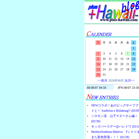
日
月
火
水
木
金
土
1
2
3
4
5
6
7
8
9
10
11
12
13
14
15
16
17
18
19
20
21
22
23
24
25
26
27
28
29
30
31
<<前月
2026年08月
次月>>
NEWコラボ！あのビッグサーフブ
ドと！ SurfnSea x Billabong!! (03/05
ソロモン流 山下マヌーさん編！
(02/28)
キッズバースデー@ハレイワ (02/28
HurleyxSurfnsea Haleiwa Tシャ
また新色登場～！！ (02/28)