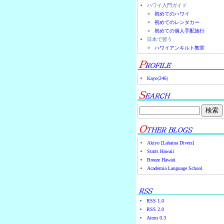
ハワイ入門ガイド
初めてのハワイ
初めてのレンタカー
初めての個人手配旅行
日本で習う
ハワイアンキルト教室
Kayo
(
246
)
Akiyo [Lahaina Divers]
Starts Hawaii
Breeze Hawaii
Academia Language School
RSS 1.0
RSS 2.0
Atom 0.3