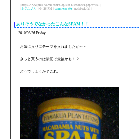
| https://www.plus-hawaii.com/blog/surf-n-sea/index.php?e=191 |
|
お気に入り
| 04:26 PM |
comments (0)
| trackback (x) |
ありそうでなかったこんなSPAM！！
2010/03/26 Friday
お気に入りにテーマを入れましたが～～
きっと買うのは最初で最後かも！？
どうでしょうか？これ。