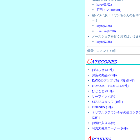
kayo(03/02)
戸田トンコ(03/01)
超ハワイ版！！ワンちゃんのおや
～！
kayo(02/28)
KenKen(02/28)
ノースショアを甘く見てはいけま
kayo(02/28)
保留中コメント：0件
お知らせ (33件)
お店の商品 (53件)
KAYOのブツブツ独り言 (54件)
FAMOUS PEOPLE (28件)
ひとこと (33件)
サーフィン (1件)
STAFFスタッフ (10件)
FRIENDS (3件)
トリプルクラウン＆その他コンテ
(22件)
お気に入り (5件)
写真大募集コーナー (4件)