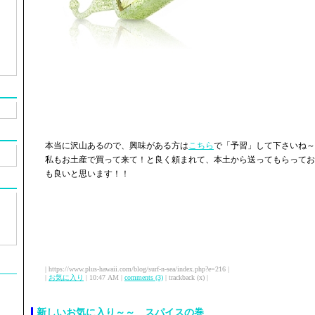
本当に沢山あるので、興味がある方は
こちら
で「予習」して下さいね～
私もお土産で買って来て！と良く頼まれて、本土から送ってもらってお
も良いと思います！！
| https://www.plus-hawaii.com/blog/surf-n-sea/index.php?e=216 |
|
お気に入り
| 10:47 AM |
comments (3)
| trackback (x) |
新しいお気に入り～～ スパイスの巻