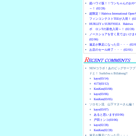
超ハワイ版！！ワンちゃんのおや
～！ (02/28)
超限定！Haleiwa International Ope
フィンコンテストTEEが入荷！ (02/
HURLEYｘSURFNSEA Haleiwa
ボ ロンTの新色入荷～！ (02/28)
ノースショアを甘く見てはいけま
(02/06)
遠足が豚足になった日・・・ (02/0
お店のセール終了・・・ (02/01)
NEWコラボ！あのビッグサーフブ
ドと！ SurfnSea x Billabong!!
kayo(03/14)
4173(03/12)
KenKen(03/08)
kayo(03/06)
KenKen(03/05)
ソロモン流 山下マヌーさん編！
kayo(03/07)
あると思います(03/06)
戸田トンコ(03/06)
kayo(02/28)
KenKen(02/28)
遠足が豚足になった日・・・