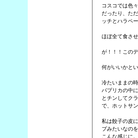
コスコでは色
だったり、た
ッチとハラペ
ほぼ全て食さ
が！！！この
何がいいかと
冷たいままの
パプリカの中
とチンしてク
で、ホットサ
私は餃子の皮
プみたいなの
こんな感じに