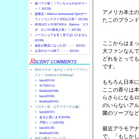
超ハワイ版！！ワンちゃんのおやつ～
～！ (02/28)
アメリカ本土
超限定！Haleiwa International Openサー
たこのブラン
フィンコンテストTEEが入荷！ (02/28)
HURLEYｘSURFNSEA Haleiwa コラ
「BAT
ボ ロンTの新色入荷～！ (02/28)
ノースショアを甘く見てはいけません
(02/06)
ここからはま
遠足が豚足になった日・・・ (02/01)
大ファンなん
お店のセール終了・・・ (02/01)
どれをとって
です。
NEWコラボ！あのビッグサーフブラン
ドと！ SurfnSea x Billabong!!
kayo(03/14)
もちろん日本に
4173(03/12)
ここの香りは
KenKen(03/08)
kayo(03/06)
らさらになる
KenKen(03/05)
のいらないア
ソロモン流 山下マヌーさん編！
kayo(03/07)
菌のソープな
あると思います(03/06)
戸田トンコ(03/06)
最近アラモア
kayo(02/28)
KenKen(02/28)
で、「もしか
遠足が豚足になった日・・・