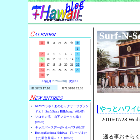
Surf-N-S
日
月
火
水
木
金
土
1
2
3
4
5
6
7
8
9
10
11
12
13
14
15
16
17
18
19
20
21
22
23
24
25
26
27
28
29
30
31
<<前月
2026年08月
次月>>
ノースショアのハレイ
NEWコラボ！あのビッグサーフブラン
やっとハワイに来
ドと！ SurfnSea x Billabong!! (03/05)
ソロモン流 山下マヌーさん編！
2010/07/28 Wed
(02/28)
キッズバースデー@ハレイワ (02/28)
HurleyxSurfnsea Haleiwa Tシャツまた
遡る事おそら
また新色登場～！！ (02/28)