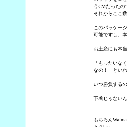
うCMだったの
それからここ
このパッケー
可能ですし、
お土産にも本
「もったいな
なの！」とい
いつ勝負する
下着じゃない
もちろんWal
下さい～