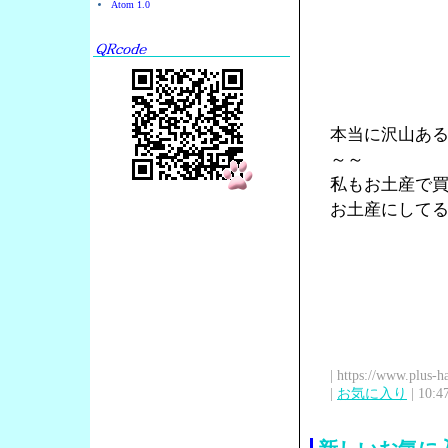
Atom 1.0
本当に沢山あ
～～
私もお土産で
お土産にして
| https://www.plus-h
|
お気に入り
| 10:4