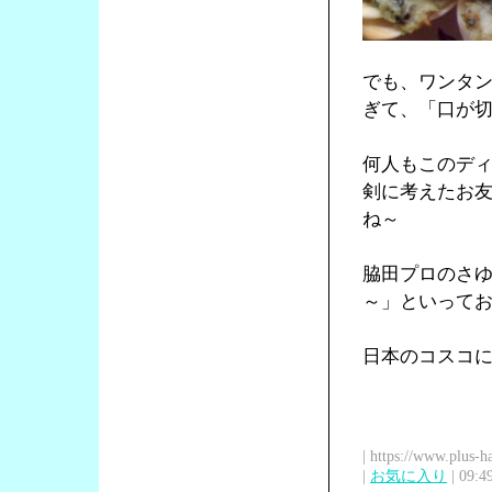
でも、ワンタ
ぎて、「口が
何人もこのデ
剣に考えたお
ね～
脇田プロのさ
～」といって
日本のコスコ
| https://www.plus-h
|
お気に入り
| 09:4