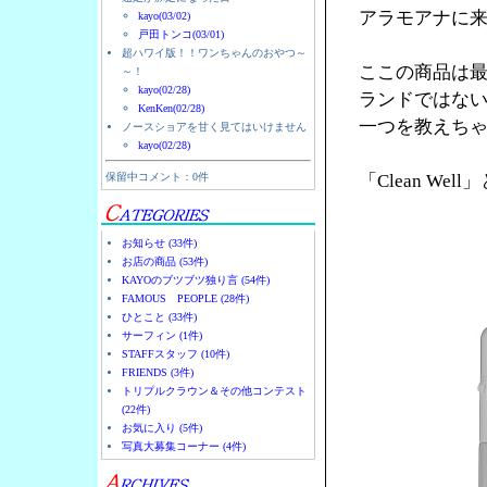
アラモアナに
kayo(03/02)
戸田トンコ(03/01)
超ハワイ版！！ワンちゃんのおやつ～
ここの商品は
～！
kayo(02/28)
ランドではな
KenKen(02/28)
一つを教えち
ノースショアを甘く見てはいけません
kayo(02/28)
保留中コメント：0件
「Clean We
お知らせ (33件)
お店の商品 (53件)
KAYOのブツブツ独り言 (54件)
FAMOUS PEOPLE (28件)
ひとこと (33件)
サーフィン (1件)
STAFFスタッフ (10件)
FRIENDS (3件)
トリプルクラウン＆その他コンテスト
(22件)
お気に入り (5件)
写真大募集コーナー (4件)