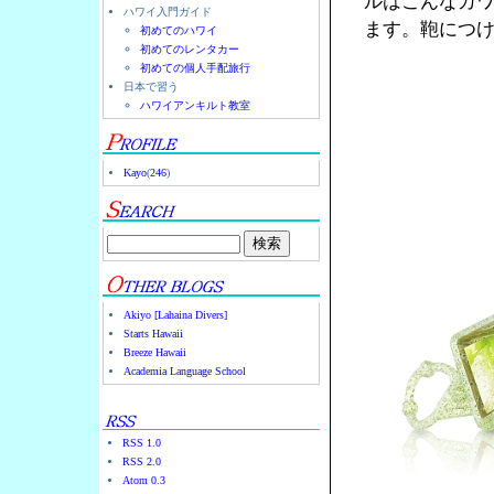
ルはこんなカワ
ハワイ入門ガイド
ます。鞄につ
初めてのハワイ
初めてのレンタカー
初めての個人手配旅行
日本で習う
ハワイアンキルト教室
Kayo
(
246
)
Akiyo [Lahaina Divers]
Starts Hawaii
Breeze Hawaii
Academia Language School
RSS 1.0
RSS 2.0
Atom 0.3