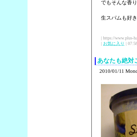
でもそんな香
生スパムも好
| https://www.plus-h
|
お気に入り
| 07:5
あなたも絶対
2010/01/11 Mon