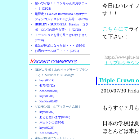
超ハワイ版！！ワンちゃんのおやつ～
今日はハレイワに
～！ (02/28)
す！！
超限定！Haleiwa International Openサー
フィンコンテストTEEが入荷！ (02/28)
HURLEYｘSURFNSEA Haleiwa コラ
こちらにて
ラ
ボ ロンTの新色入荷～！ (02/28)
ノースショアを甘く見てはいけません
て下さい！
(02/06)
遠足が豚足になった日・・・ (02/01)
お店のセール終了・・・ (02/01)
| https://www.plus-h
|
トリプルクラウ
NEWコラボ！あのビッグサーフブラン
ドと！ SurfnSea x Billabong!!
Triple Cro
kayo(03/14)
4173(03/12)
2010/07/30 Frid
KenKen(03/08)
kayo(03/06)
KenKen(03/05)
ソロモン流 山下マヌーさん編！
もうすぐ７月
kayo(03/07)
あると思います(03/06)
日本の学校は
戸田トンコ(03/06)
kayo(02/28)
ほとんどは来
KenKen(02/28)
遠足が豚足になった日・・・