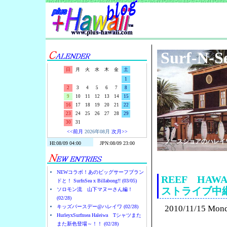
Surf-N-S
日
月
火
水
木
金
土
1
2
3
4
5
6
7
8
9
10
11
12
13
14
15
16
17
18
19
20
21
22
23
24
25
26
27
28
29
30
31
<<前月
2026年08月
次月>>
ノースショアのハレイ
NEWコラボ！あのビッグサーフブラン
REEF HAWA
ドと！ SurfnSea x Billabong!! (03/05)
ストライブ中
ソロモン流 山下マヌーさん編！
(02/28)
キッズバースデー@ハレイワ (02/28)
2010/11/15 Mon
HurleyxSurfnsea Haleiwa Tシャツまた
また新色登場～！！ (02/28)