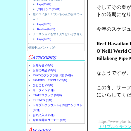
kayo(03/02)
そしてその夏
戸田トンコ(03/01)
トの時期にな
超ハワイ版！！ワンちゃんのおやつ～
～！
kayo(02/28)
今年のスケジ
KenKen(02/28)
ノースショアを甘く見てはいけません
kayo(02/28)
Reef Hawaiian P
保留中コメント：0件
O'Neill World Cu
Billabong Pipe M
お知らせ (33件)
お店の商品 (53件)
なようですが
KAYOのブツブツ独り言 (54件)
FAMOUS PEOPLE (28件)
ひとこと (33件)
この冬、サー
サーフィン (1件)
にいらしてく
STAFFスタッフ (10件)
FRIENDS (3件)
トリプルクラウン＆その他コンテスト
(22件)
お気に入り (5件)
写真大募集コーナー (4件)
| https://www.plus-h
|
トリプルクラウ