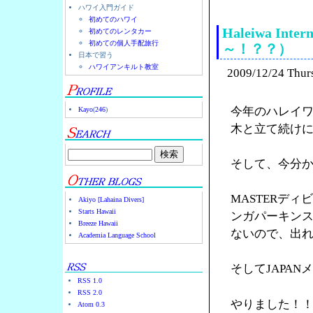
ハワイ入門ガイド
初めてのハワイ
Haleiwa In
初めてのレンタカー
初めての個人手配旅行
～！？？）
日本で習う
ハワイアンキルト教室
2009/12/24 Thur
今年のハレイワ
Kayo
(
246
)
木と立て続け
そして、今分
MASTERディ
Akiyo [Lahaina Divers]
Starts Hawaii
ンガパーキン
Breeze Hawaii
ないので、出
Academia Language School
そしてJAPA
RSS 1.0
RSS 2.0
やりました！
Atom 0.3