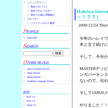
ハワイ入門ガイド
初めてのハワイ
Haleiwa In
初めてのレンタカー
初めての個人手配旅行
～！？？）
日本で習う
ハワイアンキルト教室
2009/12/24 Thur
今年のハレイワ
Kayo
(
246
)
木と立て続け
そして、今分
MASTERディ
Akiyo [Lahaina Divers]
Starts Hawaii
ンガパーキン
Breeze Hawaii
ないので、出
Academia Language School
そしてJAPA
RSS 1.0
RSS 2.0
やりました！
Atom 0.3