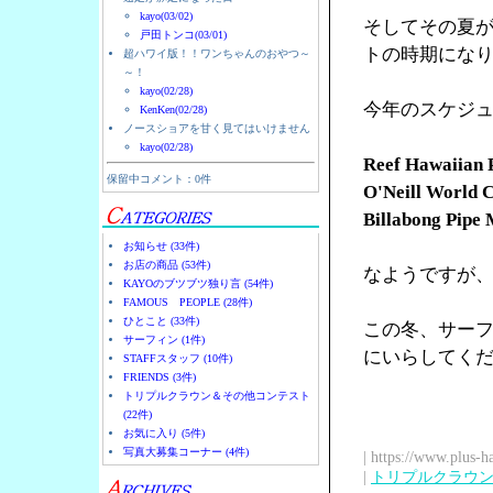
kayo(03/02)
そしてその夏
戸田トンコ(03/01)
トの時期にな
超ハワイ版！！ワンちゃんのおやつ～
～！
kayo(02/28)
今年のスケジ
KenKen(02/28)
ノースショアを甘く見てはいけません
kayo(02/28)
Reef Hawaiian P
保留中コメント：0件
O'Neill World Cu
Billabong Pipe M
お知らせ (33件)
お店の商品 (53件)
なようですが
KAYOのブツブツ独り言 (54件)
FAMOUS PEOPLE (28件)
ひとこと (33件)
この冬、サー
サーフィン (1件)
にいらしてく
STAFFスタッフ (10件)
FRIENDS (3件)
トリプルクラウン＆その他コンテスト
(22件)
お気に入り (5件)
写真大募集コーナー (4件)
| https://www.plus-h
|
トリプルクラウ