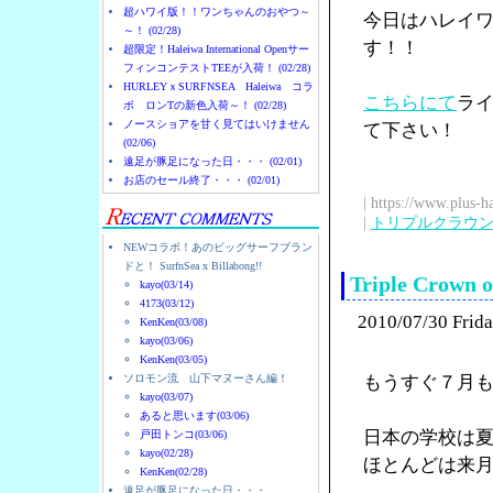
超ハワイ版！！ワンちゃんのおやつ～
今日はハレイワに
～！ (02/28)
す！！
超限定！Haleiwa International Openサー
フィンコンテストTEEが入荷！ (02/28)
HURLEYｘSURFNSEA Haleiwa コラ
こちらにて
ラ
ボ ロンTの新色入荷～！ (02/28)
ノースショアを甘く見てはいけません
て下さい！
(02/06)
遠足が豚足になった日・・・ (02/01)
お店のセール終了・・・ (02/01)
| https://www.plus-h
|
トリプルクラウ
NEWコラボ！あのビッグサーフブラン
ドと！ SurfnSea x Billabong!!
Triple Cro
kayo(03/14)
4173(03/12)
2010/07/30 Frid
KenKen(03/08)
kayo(03/06)
KenKen(03/05)
ソロモン流 山下マヌーさん編！
もうすぐ７月
kayo(03/07)
あると思います(03/06)
日本の学校は
戸田トンコ(03/06)
kayo(02/28)
ほとんどは来
KenKen(02/28)
遠足が豚足になった日・・・