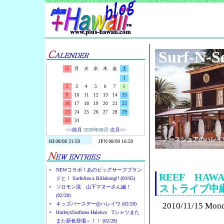
Surf-N-S
日
月
火
水
木
金
土
1
2
3
4
5
6
7
8
9
10
11
12
13
14
15
16
17
18
19
20
21
22
23
24
25
26
27
28
29
30
31
<<前月
2026年08月
次月>>
ノースショアのハレイ
NEWコラボ！あのビッグサーフブラン
REEF HAWA
ドと！ SurfnSea x Billabong!! (03/05)
ストライブ中
ソロモン流 山下マヌーさん編！
(02/28)
キッズバースデー@ハレイワ (02/28)
2010/11/15 Mon
HurleyxSurfnsea Haleiwa Tシャツまた
また新色登場～！！ (02/28)