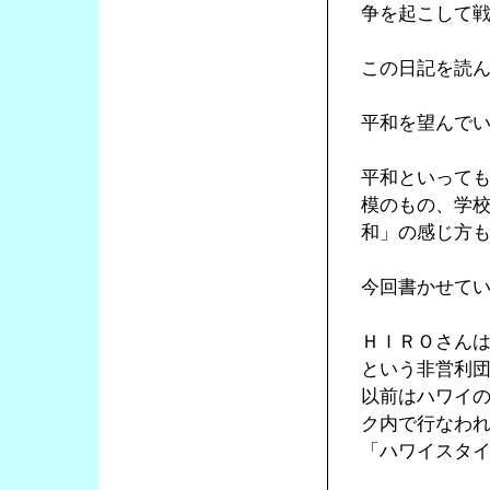
争を起こして
この日記を読
平和を望んで
平和といって
模のもの、学
和」の感じ方
今回書かせて
ＨＩＲＯさん
という非営利
以前はハワイ
ク内で行なわ
「ハワイスタ