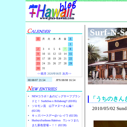
Surf-N-S
日
月
火
水
木
金
土
1
2
3
4
5
6
7
8
9
10
11
12
13
14
15
16
17
18
19
20
21
22
23
24
25
26
27
28
29
30
31
<<前月
2026年08月
次月>>
ノースショアのハレイ
NEWコラボ！あのビッグサーフブラン
「うちのきん
ドと！ SurfnSea x Billabong!! (03/05)
ソロモン流 山下マヌーさん編！
2010/05/02 Sund
(02/28)
キッズバースデー@ハレイワ (02/28)
HurleyxSurfnsea Haleiwa Tシャツまた
また新色登場～！！ (02/28)