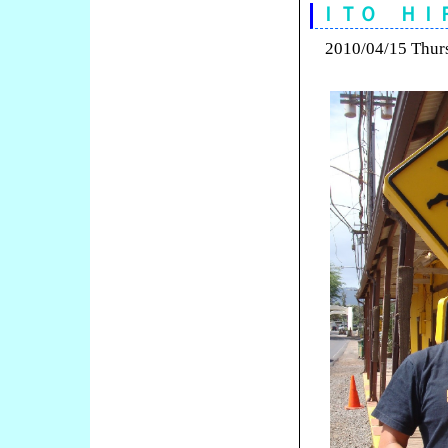
ＩＴＯ ＨＩ
2010/04/15 Thur