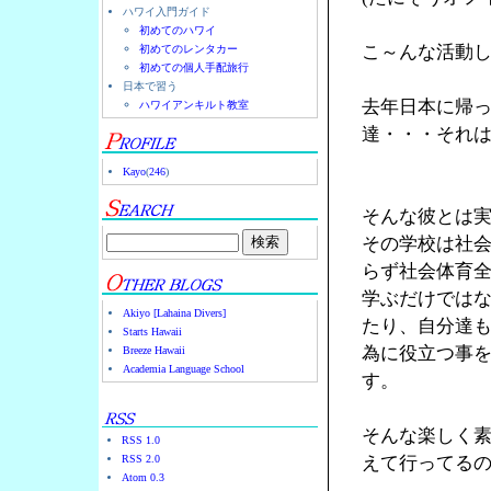
ハワイ入門ガイド
初めてのハワイ
こ～んな活動
初めてのレンタカー
初めての個人手配旅行
日本で習う
去年日本に帰
ハワイアンキルト教室
達・・・それ
Kayo
(
246
)
そんな彼とは
その学校は社
らず社会体育
学ぶだけでは
Akiyo [Lahaina Divers]
たり、自分達
Starts Hawaii
為に役立つ事
Breeze Hawaii
Academia Language School
す。
そんな楽しく
RSS 1.0
RSS 2.0
えて行ってる
Atom 0.3