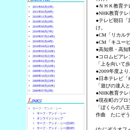
●ＮＨＫ教育テ
2011年03月(1件)
2011年02月(9件)
●NHK教育テ
2010年11月(4件)
●テレビ朝日「
2010年10月(2件)
2010年09月(6件)
け。
2010年08月(7件)
●CM「リカル
2010年07月(14件)
●CM「キユー
2010年05月(4件)
2010年04月(14件)
●高知県・高知
2010年03月(16件)
●コロムビアレ
2010年02月(12件)
2010年01月(21件)
「上を向いて
2009年12月(32件)
●2009年度
2009年11月(22件)
2009年10月(15件)
●日本テレビ「K
2009年09月(23件)
「遊びの達人
2009年08月(42件)
2009年07月(2件)
●NHK教育テ
●現在町のプロ
「ぼくらの八
サーフ・アンド・シー
サーフ・アンド・シー
作曲 たにぞ
オンラインショップ
サーフ・アンド・シー[日HP]
サーフ・アンド・シー[英HP]
(たにぞうオフ