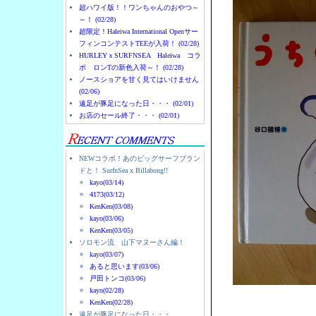
超ハワイ版！！ワンちゃんのおやつ～
～！ (02/28)
超限定！Haleiwa International Openサー
フィンコンテストTEEが入荷！ (02/28)
HURLEYｘSURFNSEA Haleiwa コラ
ボ ロンTの新色入荷～！ (02/28)
ノースショアを甘く見てはいけません
(02/06)
遠足が豚足になった日・・・ (02/01)
お店のセール終了・・・ (02/01)
NEWコラボ！あのビッグサーフブラン
ドと！ SurfnSea x Billabong!!
kayo(03/14)
4173(03/12)
KenKen(03/08)
kayo(03/06)
KenKen(03/05)
ソロモン流 山下マヌーさん編！
kayo(03/07)
あると思います(03/06)
戸田トンコ(03/06)
kayo(02/28)
KenKen(02/28)
遠足が豚足になった日・・・