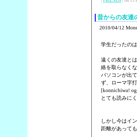
|
FRIENDS
| 04:15 
昔からの友達
2010/04/12 Mon
学生だったの
遠くの友達と
絡を取らなく
パソコンが出
ず、ローマ字
[konnichiw
とても読みに
しかし今はイ
距離があって