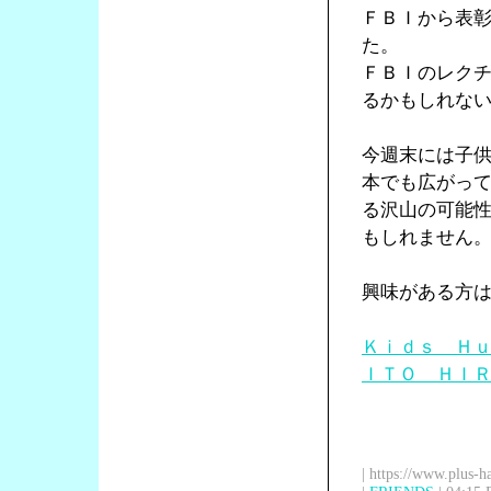
ＦＢＩから表
た。
ＦＢＩのレク
るかもしれな
今週末には子
本でも広がっ
る沢山の可能
もしれません
興味がある方
Ｋｉｄｓ Ｈ
ＩＴＯ ＨＩ
| https://www.plus-h