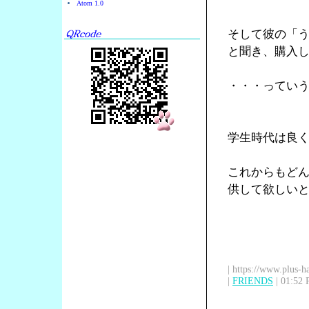
Atom 1.0
そして彼の「
と聞き、購入
・・・ってい
学生時代は良
これからもど
供して欲しい
| https://www.plus-h
|
FRIENDS
| 01:52 