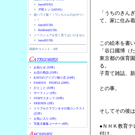
kayo(03/02)
戸田トンコ(03/01)
「うちのきん
超ハワイ版！！ワンちゃんのおやつ～
て、家に住み
～！
kayo(02/28)
KenKen(02/28)
ノースショアを甘く見てはいけません
kayo(02/28)
この絵本を書
保留中コメント：0件
「谷口國博（
東京都の保育
る。
お知らせ (33件)
子育て雑誌、
お店の商品 (53件)
KAYOのブツブツ独り言 (54件)
FAMOUS PEOPLE (28件)
との事。
ひとこと (33件)
サーフィン (1件)
STAFFスタッフ (10件)
FRIENDS (3件)
トリプルクラウン＆その他コンテスト
そしてその後
(22件)
お気に入り (5件)
写真大募集コーナー (4件)
●ＮＨＫ教育テ
付け。