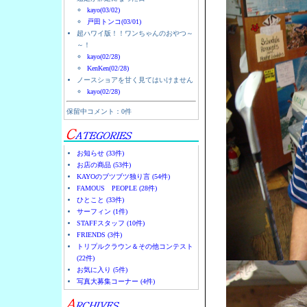
kayo(03/02)
戸田トンコ(03/01)
超ハワイ版！！ワンちゃんのおやつ～
～！
kayo(02/28)
KenKen(02/28)
ノースショアを甘く見てはいけません
kayo(02/28)
保留中コメント：0件
お知らせ (33件)
お店の商品 (53件)
KAYOのブツブツ独り言 (54件)
FAMOUS PEOPLE (28件)
ひとこと (33件)
サーフィン (1件)
STAFFスタッフ (10件)
FRIENDS (3件)
トリプルクラウン＆その他コンテスト
(22件)
お気に入り (5件)
写真大募集コーナー (4件)