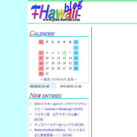
Surf-N-S
日
月
火
水
木
金
土
1
2
3
4
5
6
7
8
9
10
11
12
13
14
15
16
17
18
19
20
21
22
23
24
25
26
27
28
29
30
31
<<前月
2026年08月
次月>>
NEWコラボ！あのビッグサーフブラン
ドと！ SurfnSea x Billabong!! (03/05)
ソロモン流 山下マヌーさん編！
(02/28)
キッズバースデー@ハレイワ (02/28)
HurleyxSurfnsea Haleiwa Tシャツまた
また新色登場～！！ (02/28)