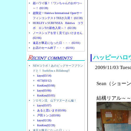
超ハワイ版！！ワンちゃんのおやつ～
～！ (02/28)
超限定！Haleiwa International Openサー
フィンコンテストTEEが入荷！ (02/28)
HURLEYｘSURFNSEA Haleiwa コラ
ボ ロンTの新色入荷～！ (02/28)
ノースショアを甘く見てはいけません
(02/06)
ノースショアのハレイ
遠足が豚足になった日・・・ (02/01)
お店のセール終了・・・ (02/01)
ハッピーハロ
NEWコラボ！あのビッグサーフブラン
2009/11/03 Tues
ドと！ SurfnSea x Billabong!!
kayo(03/14)
4173(03/12)
Sean（ショ
KenKen(03/08)
kayo(03/06)
KenKen(03/05)
結構リアル～
ソロモン流 山下マヌーさん編！
kayo(03/07)
あると思います(03/06)
戸田トンコ(03/06)
kayo(02/28)
KenKen(02/28)
遠足が豚足になった日・・・