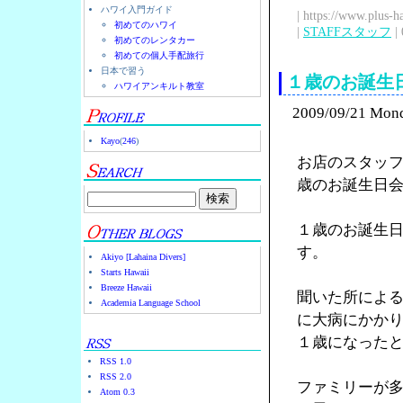
ハワイ入門ガイド
| https://www.plus-h
初めてのハワイ
|
STAFFスタッフ
| 
初めてのレンタカー
初めての個人手配旅行
日本で習う
１歳のお誕生
ハワイアンキルト教室
2009/09/21 Mon
Kayo
(
246
)
お店のスタッフの
歳のお誕生日
１歳のお誕生
す。
Akiyo [Lahaina Divers]
Starts Hawaii
Breeze Hawaii
聞いた所によ
Academia Language School
に大病にかか
１歳になった
RSS 1.0
RSS 2.0
ファミリーが
Atom 0.3