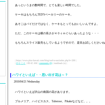
あっというまの数時間で、とても楽しい時間でした。
ケーキはもちろんTED'Sベーカリーのケーキ。
あそこはパイだけではなく、ケーキもとってもおいしいんですよ。
ただ、このケーキは横の長さが４０ｃｍぐらいあったような・・・
もちろんスライス販売もしているようですので、是非お試しくださいね
| https://www.plus-hawaii.com/blog/surf-n-sea/index.php?e=200 |
|
ひとこと
| 09:42 AM |
comments (0)
| trackback (x) |
ハワイといえば・・思い出す花は～？
2010/04/21 Wednesday
ハワイといえば沢山の南国の花があります。
プルメリア、ハイビスカス、Tuberose、Pikakeなどなど。。。