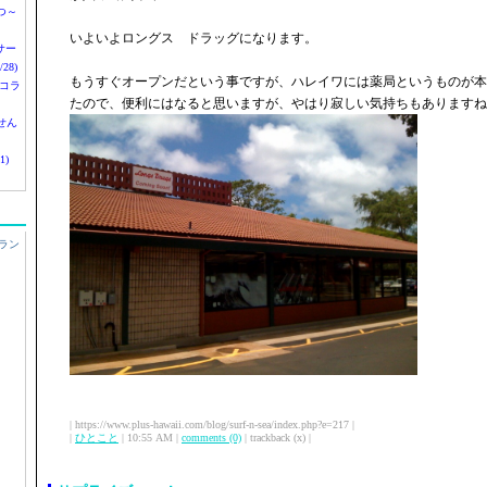
つ～
いよいよロングス ドラッグになります。
nサー
28)
もうすぐオープンだという事ですが、ハレイワには薬局というものが本
 コラ
たので、便利にはなると思いますが、やはり寂しい気持ちもありますね
せん
1)
ラン
| https://www.plus-hawaii.com/blog/surf-n-sea/index.php?e=217 |
|
ひとこと
| 10:55 AM |
comments (0)
| trackback (x) |