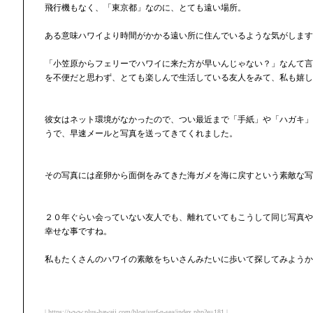
飛行機もなく、「東京都」なのに、とても遠い場所。
ある意味ハワイより時間がかかる遠い所に住んでいるような気がします
「小笠原からフェリーでハワイに来た方が早いんじゃない？」なんて言
を不便だと思わず、とても楽しんで生活している友人をみて、私も嬉し
彼女はネット環境がなかったので、つい最近まで「手紙」や「ハガキ」
うで、早速メールと写真を送ってきてくれました。
その写真には産卵から面倒をみてきた海ガメを海に戻すという素敵な写
２０年ぐらい会っていない友人でも、離れていてもこうして同じ写真や
幸せな事ですね。
私もたくさんのハワイの素敵をちいさんみたいに歩いて探してみようか
| https://www.plus-hawaii.com/blog/surf-n-sea/index.php?e=181 |