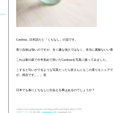
Gardenia...日本語だと「くちなし」の花です。
香り自体は強いのですが、全く嫌な強さではなく、本当に素敵ないい香
これは家の庭で今年初めて咲いたGardeniaを写真に撮ってみました。
こすると匂いがでるような写真だったら皆さんにもこの香りをシェアで
が、残念です。。。笑
日本でも春にくちなしに出会える事はあるのでしょうか？
| https://www.plus-hawaii.com/blog/surf-n-sea/index.php?e=194 |
|
ひとこと
| 11:38 AM |
comments (0)
| trackback (x) |