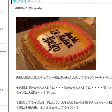
サプライズ～～！
2010/04/28 Wednesday
つ～
せん
先日お店の女性スタッフと一緒にNaokoさんのサプライズパーティをし
その日まで分からないように・・・見付からないように・・・・着々と
スト
ライズは大成功～～！でした。
１度のサプライズだけではなく、大学があるから参加できないわ～と残
も実は学校の後、ホノルルからサプライズ～！