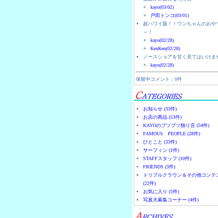
kayo(03/02)
戸田トンコ(03/01)
超ハワイ版！！ワンちゃんのおや
～！
kayo(02/28)
KenKen(02/28)
ノースショアを甘く見てはいけま
kayo(02/28)
保留中コメント：0件
お知らせ (33件)
お店の商品 (53件)
KAYOのブツブツ独り言 (54件)
FAMOUS PEOPLE (28件)
ひとこと (33件)
サーフィン (1件)
STAFFスタッフ (10件)
FRIENDS (3件)
トリプルクラウン＆その他コンテ
(22件)
お気に入り (5件)
写真大募集コーナー (4件)