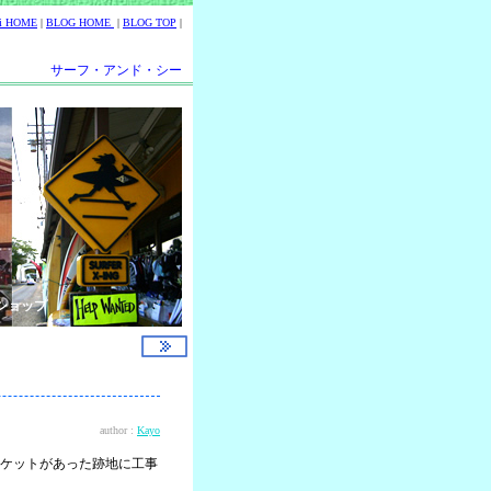
ii HOME
|
BLOG HOME
|
BLOG TOP
|
サーフ・アンド・シー
ショップ
author :
Kayo
ケットがあった跡地に工事