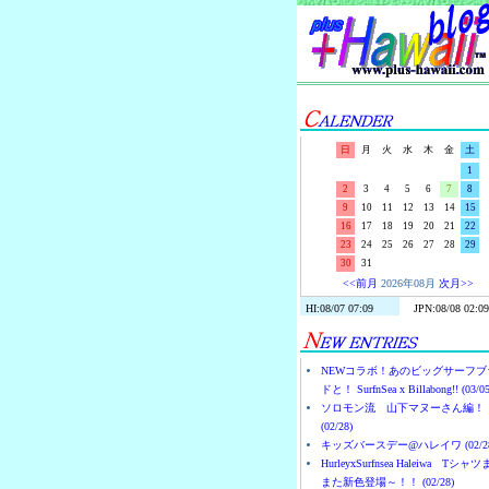
日
月
火
水
木
金
土
1
2
3
4
5
6
7
8
9
10
11
12
13
14
15
16
17
18
19
20
21
22
23
24
25
26
27
28
29
30
31
<<前月
2026年08月
次月>>
NEWコラボ！あのビッグサーフブ
ドと！ SurfnSea x Billabong!! (03/05
ソロモン流 山下マヌーさん編！
(02/28)
キッズバースデー@ハレイワ (02/28
HurleyxSurfnsea Haleiwa Tシャ
また新色登場～！！ (02/28)