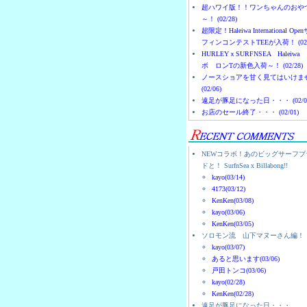
超ハワイ版！！ワンちゃんのおや
～！ (02/28)
超限定！Haleiwa International Ope
フィンコンテストTEEが入荷！ (02/
HURLEYｘSURFNSEA Haleiwa
ボ ロンTの新色入荷～！ (02/28)
ノースショアを甘く見てはいけま
(02/06)
遠足が豚足になった日・・・ (02/0
お店のセール終了・・・ (02/01)
NEWコラボ！あのビッグサーフブ
ドと！ SurfnSea x Billabong!!
kayo(03/14)
4173(03/12)
KenKen(03/08)
kayo(03/06)
KenKen(03/05)
ソロモン流 山下マヌーさん編！
kayo(03/07)
あると思います(03/06)
戸田トンコ(03/06)
kayo(02/28)
KenKen(02/28)
遠足が豚足になった日・・・