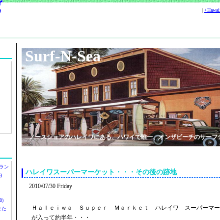
|
+Hawa
Surf-N-Sea
ノースショアのハレイワにある、ハワイで唯一、オンザビーチのサーフ
ラン
ハレイワスーパーマーケット・・・その後の跡地
)
2010/07/30 Friday
)
Ｈａｌｅｉｗａ Ｓｕｐｅｒ Ｍａｒｋｅｔ ハレイワ スーパーマー
ツまた
が入って約半年・・・