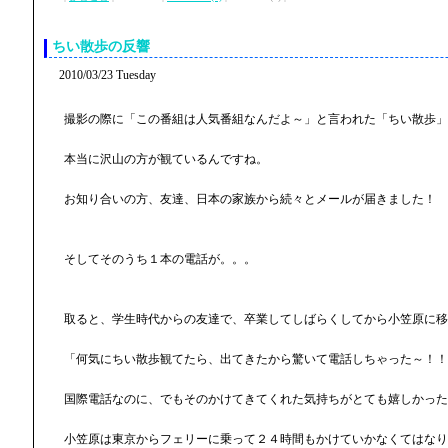
ちい散歩の反響
2010/03/23 Tuesday
撮影の際に「この番組は人気番組なんだよ～」と言われた「ちい散歩」
本当に沢山の方が観ているんですね。
お知り合いの方、友達、日本の家族から続々とメールが届きました！
そしてそのうち１本の電話が。。。
取ると、学生時代からの友達で、卒業してしばらくしてから小笠原に移
「何気にちい散歩観てたら、出てきたから驚いて電話しちゃった～！！
国際電話なのに、でもそのかけてきてくれた気持ちがとても嬉しかった
小笠原は東京からフェリーに乗って２４時間もかけていかなくてはなり