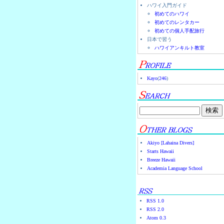
ハワイ入門ガイド
初めてのハワイ
初めてのレンタカー
初めての個人手配旅行
日本で習う
ハワイアンキルト教室
Kayo
(
246
)
Akiyo [Lahaina Divers]
Starts Hawaii
Breeze Hawaii
Academia Language School
RSS 1.0
RSS 2.0
Atom 0.3