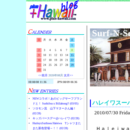
Surf-N-S
日
月
火
水
木
金
土
1
2
3
4
5
6
7
8
9
10
11
12
13
14
15
16
17
18
19
20
21
22
23
24
25
26
27
28
29
30
31
<<前月
2026年08月
次月>>
ノースショアのハレイ
NEWコラボ！あのビッグサーフブラン
ハレイワスー
ドと！ SurfnSea x Billabong!! (03/05)
ソロモン流 山下マヌーさん編！
2010/07/30 Frid
(02/28)
キッズバースデー@ハレイワ (02/28)
HurleyxSurfnsea Haleiwa Tシャツまた
Ｈａｌｅｉｗ
また新色登場～！！ (02/28)