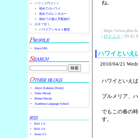
ね。
ハワイ入門ガイド
初めてのハワイ
初めてのレンタカー
初めての個人手配旅行
日本で習う
ハワイアンキルト教室
| https://www.plus-h
|
ひとこと
| 09:42 
Kayo
(
246
)
ハワイといえ
2010/04/21 Wed
ハワイといえ
Akiyo [Lahaina Divers]
Starts Hawaii
プルメリア、ハイ
Breeze Hawaii
Academia Language School
でもこの春の
す。
RSS 1.0
RSS 2.0
Atom 0.3