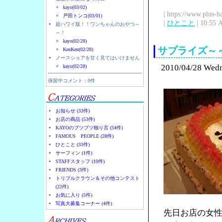
kayo(03/02)
| https://www.plus-h
戸田トンコ(03/01)
|
ひとこと
| 10:55 
超ハワイ版！！ワンちゃんのおやつ～
～！
kayo(02/28)
サプライズ～
KenKen(02/28)
ノースショアを甘く見てはいけません
2010/04/28 Wed
kayo(02/28)
保留中コメント：0件
お知らせ (33件)
お店の商品 (53件)
KAYOのブツブツ独り言 (54件)
FAMOUS PEOPLE (28件)
ひとこと (33件)
サーフィン (1件)
STAFFスタッフ (10件)
FRIENDS (3件)
トリプルクラウン＆その他コンテスト
(22件)
お気に入り (5件)
写真大募集コーナー (4件)
先日お店の女性