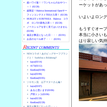
超ハワイ版！！ワンちゃんのおやつ～
ーケットがあ
～！ (02/28)
超限定！Haleiwa International Openサー
フィンコンテストTEEが入荷！ (02/28)
いよいよロン
HURLEYｘSURFNSEA Haleiwa コラ
ボ ロンTの新色入荷～！ (02/28)
ノースショアを甘く見てはいけません
もうすぐオー
(02/06)
本当に小さい
遠足が豚足になった日・・・ (02/01)
お店のセール終了・・・ (02/01)
はり寂しい気
NEWコラボ！あのビッグサーフブラン
ドと！ SurfnSea x Billabong!!
kayo(03/14)
4173(03/12)
KenKen(03/08)
kayo(03/06)
KenKen(03/05)
ソロモン流 山下マヌーさん編！
kayo(03/07)
あると思います(03/06)
戸田トンコ(03/06)
kayo(02/28)
KenKen(02/28)
遠足が豚足になった日・・・