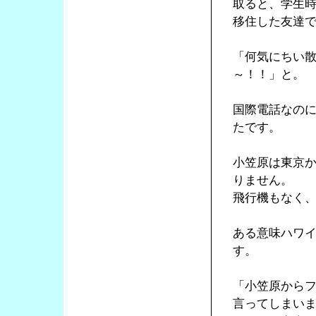
取ると、学生
移住した友達
「何気にちい
～！！」と。
国際電話なの
たです。
小笠原は東京
りません。
飛行機もなく
ある意味ハワ
す。
「小笠原から
言ってしまい