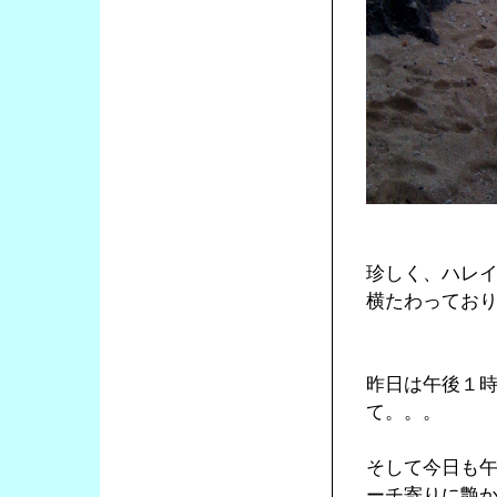
珍しく、ハレ
横たわってお
昨日は午後１
て。。。
そして今日も
ーチ寄りに艶