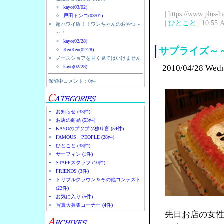
kayo(03/02)
| https://www.plus-h
戸田トンコ(03/01)
|
ひとこと
| 10:55 
超ハワイ版！！ワンちゃんのおやつ～
～！
kayo(02/28)
サプライズ～
KenKen(02/28)
ノースショアを甘く見てはいけません
2010/04/28 Wed
kayo(02/28)
保留中コメント：0件
お知らせ (33件)
お店の商品 (53件)
KAYOのブツブツ独り言 (54件)
FAMOUS PEOPLE (28件)
ひとこと (33件)
サーフィン (1件)
STAFFスタッフ (10件)
FRIENDS (3件)
トリプルクラウン＆その他コンテスト
(22件)
お気に入り (5件)
写真大募集コーナー (4件)
先日お店の女性