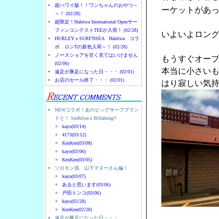
超ハワイ版！！ワンちゃんのおやつ～
ーケットがあ
～！ (02/28)
超限定！Haleiwa International Openサー
フィンコンテストTEEが入荷！ (02/28)
いよいよロン
HURLEYｘSURFNSEA Haleiwa コラ
ボ ロンTの新色入荷～！ (02/28)
ノースショアを甘く見てはいけません
もうすぐオー
(02/06)
本当に小さい
遠足が豚足になった日・・・ (02/01)
お店のセール終了・・・ (02/01)
はり寂しい気
NEWコラボ！あのビッグサーフブラン
ドと！ SurfnSea x Billabong!!
kayo(03/14)
4173(03/12)
KenKen(03/08)
kayo(03/06)
KenKen(03/05)
ソロモン流 山下マヌーさん編！
kayo(03/07)
あると思います(03/06)
戸田トンコ(03/06)
kayo(02/28)
KenKen(02/28)
遠足が豚足になった日・・・