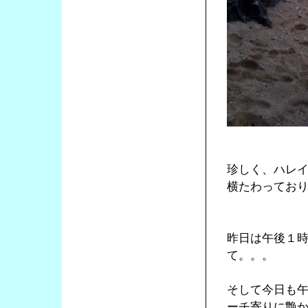
珍しく、ハレ
横たわってお
昨日は午後１
て。。。
そして今日も
ーチ寄りに艶