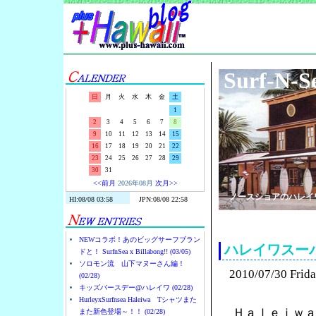
Surf-N-S
日
月
火
水
木
金
土
1
2
3
4
5
6
7
8
9
10
11
12
13
14
15
16
17
18
19
20
21
22
23
24
25
26
27
28
29
30
31
<<前月
2026年08月
次月>>
ノースショアのハレイ
NEWコラボ！あのビッグサーフブラン
ハレイワスー
ドと！ SurfnSea x Billabong!! (03/05)
ソロモン流 山下マヌーさん編！
2010/07/30 Frid
(02/28)
キッズバースデー@ハレイワ (02/28)
HurleyxSurfnsea Haleiwa Tシャツまた
Ｈａｌｅｉｗ
また新色登場～！！ (02/28)