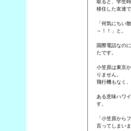
取ると、学生
移住した友達
「何気にちい
～！！」と。
国際電話なの
たです。
小笠原は東京
りません。
飛行機もなく
ある意味ハワ
す。
「小笠原から
言ってしまい