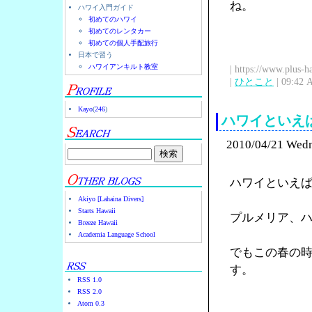
ね。
ハワイ入門ガイド
初めてのハワイ
初めてのレンタカー
初めての個人手配旅行
日本で習う
ハワイアンキルト教室
| https://www.plus-h
|
ひとこと
| 09:42 
Kayo
(
246
)
ハワイといえ
2010/04/21 Wed
ハワイといえ
Akiyo [Lahaina Divers]
Starts Hawaii
プルメリア、ハイ
Breeze Hawaii
Academia Language School
でもこの春の
す。
RSS 1.0
RSS 2.0
Atom 0.3