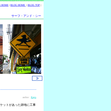
ii HOME
|
BLOG HOME
|
BLOG TOP
|
サーフ・アンド・シー
ショップ
author :
Kayo
ケットがあった跡地に工事