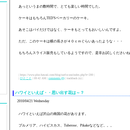
あっというまの数時間で、とても楽しい時間でした。
ケーキはもちろんTED'Sベーカリーのケーキ。
あそこはパイだけではなく、ケーキもとってもおいしいんですよ。
ただ、このケーキは横の長さが４０ｃｍぐらいあったような・・・
もちろんスライス販売もしているようですので、是非お試しくださいね
| https://www.plus-hawaii.com/blog/surf-n-sea/index.php?e=200 |
|
ひとこと
| 09:42 AM |
comments (0)
| trackback (x) |
ハワイといえば・・思い出す花は～？
2010/04/21 Wednesday
ハワイといえば沢山の南国の花があります。
プルメリア、ハイビスカス、Tuberose、Pikakeなどなど。。。