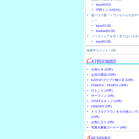
kayo(03/02)
戸田トンコ(03/01)
超ハワイ版！！ワンちゃんのおや
～！
kayo(02/28)
KenKen(02/28)
ノースショアを甘く見てはいけま
kayo(02/28)
保留中コメント：0件
お知らせ (33件)
お店の商品 (53件)
KAYOのブツブツ独り言 (54件)
FAMOUS PEOPLE (28件)
ひとこと (33件)
サーフィン (1件)
STAFFスタッフ (10件)
FRIENDS (3件)
トリプルクラウン＆その他コンテ
(22件)
お気に入り (5件)
写真大募集コーナー (4件)