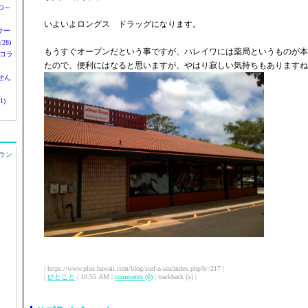
つ～
いよいよロングス ドラッグになります。
nサー
28)
もうすぐオープンだという事ですが、ハレイワには薬局というものが本
 コラ
たので、便利にはなると思いますが、やはり寂しい気持ちもありますね
せん
1)
ラン
| https://www.plus-hawaii.com/blog/surf-n-sea/index.php?e=217 |
|
ひとこと
| 10:55 AM |
comments (0)
| trackback (x) |