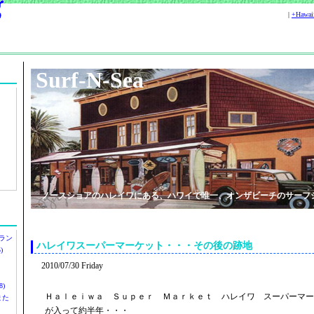
|
+Hawa
Surf-N-Sea
ノースショアのハレイワにある、ハワイで唯一、オンザビーチのサーフ
ラン
ハレイワスーパーマーケット・・・その後の跡地
)
2010/07/30 Friday
)
Ｈａｌｅｉｗａ Ｓｕｐｅｒ Ｍａｒｋｅｔ ハレイワ スーパーマー
ツまた
が入って約半年・・・