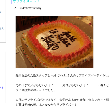
サプライズ～～！
2010/04/28 Wednesday
つ～
せん
先日お店の女性スタッフと一緒にNaokoさんのサプライズパーティをし
その日まで分からないように・・・見付からないように・・・・着々と
スト
ライズは大成功～～！でした。
１度のサプライズだけではなく、大学があるから参加できないわ～と残
も実は学校の後、ホノルルからサプライズ～！