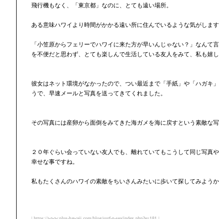
飛行機もなく、「東京都」なのに、とても遠い場所。
ある意味ハワイより時間がかかる遠い所に住んでいるような気がします
「小笠原からフェリーでハワイに来た方が早いんじゃない？」なんて言
を不便だと思わず、とても楽しんで生活している友人をみて、私も嬉し
彼女はネット環境がなかったので、つい最近まで「手紙」や「ハガキ」
うで、早速メールと写真を送ってきてくれました。
その写真には産卵から面倒をみてきた海ガメを海に戻すという素敵な写
２０年ぐらい会っていない友人でも、離れていてもこうして同じ写真や
幸せな事ですね。
私もたくさんのハワイの素敵をちいさんみたいに歩いて探してみようか
| https://www.plus-hawaii.com/blog/surf-n-sea/index.php?e=181 |