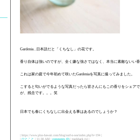
Gardenia...日本語だと「くちなし」の花です。
香り自体は強いのですが、全く嫌な強さではなく、本当に素敵ないい香
これは家の庭で今年初めて咲いたGardeniaを写真に撮ってみました。
こすると匂いがでるような写真だったら皆さんにもこの香りをシェアで
が、残念です。。。笑
日本でも春にくちなしに出会える事はあるのでしょうか？
| https://www.plus-hawaii.com/blog/surf-n-sea/index.php?e=194 |
|
ひとこと
| 11:38 AM |
comments (0)
| trackback (x) |