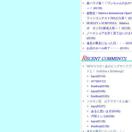
超ハワイ版！！ワンちゃんのおや
～！ (02/28)
超限定！Haleiwa International Ope
フィンコンテストTEEが入荷！ (02/
HURLEYｘSURFNSEA Haleiwa
ボ ロンTの新色入荷～！ (02/28)
ノースショアを甘く見てはいけま
(02/06)
遠足が豚足になった日・・・ (02/0
お店のセール終了・・・ (02/01)
NEWコラボ！あのビッグサーフブ
ドと！ SurfnSea x Billabong!!
kayo(03/14)
4173(03/12)
KenKen(03/08)
kayo(03/06)
KenKen(03/05)
ソロモン流 山下マヌーさん編！
kayo(03/07)
あると思います(03/06)
戸田トンコ(03/06)
kayo(02/28)
KenKen(02/28)
遠足が豚足になった日・・・