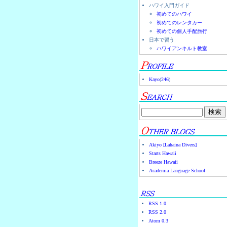
ハワイ入門ガイド
初めてのハワイ
初めてのレンタカー
初めての個人手配旅行
日本で習う
ハワイアンキルト教室
Kayo
(
246
)
Akiyo [Lahaina Divers]
Starts Hawaii
Breeze Hawaii
Academia Language School
RSS 1.0
RSS 2.0
Atom 0.3