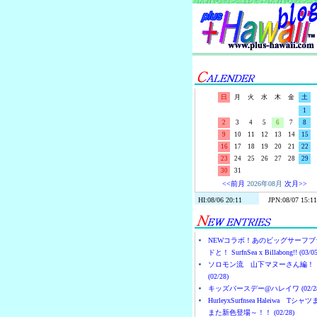
日
月
火
水
木
金
土
1
2
3
4
5
6
7
8
9
10
11
12
13
14
15
16
17
18
19
20
21
22
23
24
25
26
27
28
29
30
31
<<前月
2026年08月
次月>>
NEWコラボ！あのビッグサーフブ
ドと！ SurfnSea x Billabong!! (03/05
ソロモン流 山下マヌーさん編！
(02/28)
キッズバースデー@ハレイワ (02/28
HurleyxSurfnsea Haleiwa Tシャ
また新色登場～！！ (02/28)