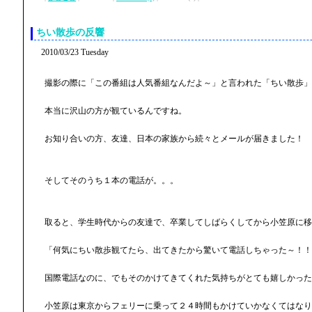
ちい散歩の反響
2010/03/23 Tuesday
撮影の際に「この番組は人気番組なんだよ～」と言われた「ちい散歩」
本当に沢山の方が観ているんですね。
お知り合いの方、友達、日本の家族から続々とメールが届きました！
そしてそのうち１本の電話が。。。
取ると、学生時代からの友達で、卒業してしばらくしてから小笠原に移
「何気にちい散歩観てたら、出てきたから驚いて電話しちゃった～！！
国際電話なのに、でもそのかけてきてくれた気持ちがとても嬉しかった
小笠原は東京からフェリーに乗って２４時間もかけていかなくてはなり