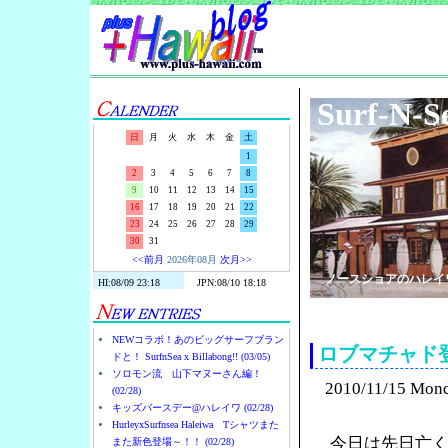
Surf-N-S
日
月
火
水
木
金
土
1
2
3
4
5
6
7
8
9
10
11
12
13
14
15
16
17
18
19
20
21
22
23
24
25
26
27
28
29
30
31
<<前月
2026年08月
次月>>
ノースショアのハレイ
NEWコラボ！あのビッグサーフブラン
ロブマチャド
ドと！ SurfnSea x Billabong!! (03/05)
ソロモン流 山下マヌーさん編！
2010/11/15 Mon
(02/28)
キッズバースデー@ハレイワ (02/28)
HurleyxSurfnsea Haleiwa Tシャツまた
今日は先日亡くな
また新色登場～！！ (02/28)