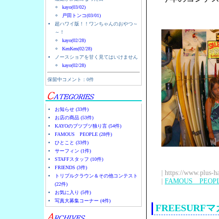
kayo(03/02)
戸田トンコ(03/01)
超ハワイ版！！ワンちゃんのおやつ～
～！
kayo(02/28)
KenKen(02/28)
ノースショアを甘く見てはいけません
kayo(02/28)
保留中コメント：0件
お知らせ (33件)
お店の商品 (53件)
KAYOのブツブツ独り言 (54件)
FAMOUS PEOPLE (28件)
ひとこと (33件)
サーフィン (1件)
STAFFスタッフ (10件)
FRIENDS (3件)
| https://www.plus-h
トリプルクラウン＆その他コンテスト
|
FAMOUS PEOP
(22件)
お気に入り (5件)
写真大募集コーナー (4件)
FREESUR