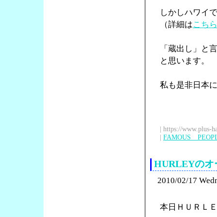
しかしハワイ
（詳細は
こち
「蔵出し」と
と思います。
私も是非日本
| https://www.plus-h
|
FAMOUS PEOP
HURLEY
2010/02/17 Wed
本日ＨＵＲＬ