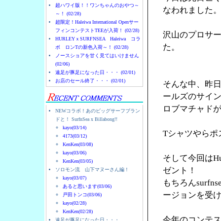
超ハワイ版！！ワンちゃんのおやつ～
なわれました
～！ (02/28)
超限定！Haleiwa International Openサー
フィンコンテストTEEが入荷！ (02/28)
沢山のプロサ
HURLEYｘSURFNSEA Haleiwa コラ
た。
ボ ロンTの新色入荷～！ (02/28)
ノースショアを甘く見てはいけません
(02/06)
遠足が豚足になった日・・・ (02/01)
お店のセール終了・・・ (02/01)
そんな中、昨日
ールズのサイ
ロブマチャド
NEWコラボ！あのビッグサーフブラン
ドと！ SurfnSea x Billabong!!
kayo(03/14)
Tシャツやらポ
4173(03/12)
KenKen(03/08)
kayo(03/06)
そして今回はH
KenKen(03/05)
ゼント！
ソロモン流 山下マヌーさん編！
kayo(03/07)
もちろんsurfns
あると思います(03/06)
ージョンを受
戸田トンコ(03/06)
kayo(02/28)
KenKen(02/28)
今年のコンテ
遠足が豚足になった日・・・