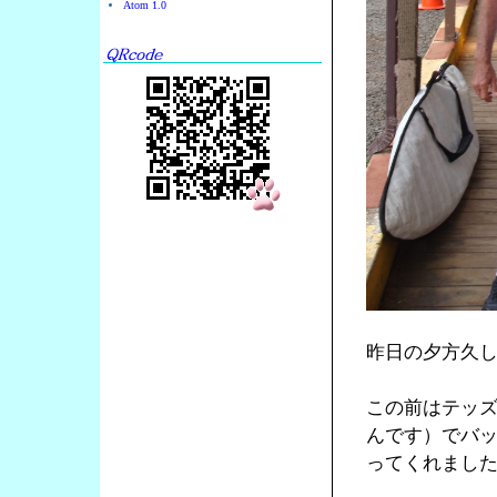
Atom 1.0
昨日の夕方久し
この前はテッ
んです）でバ
ってくれまし