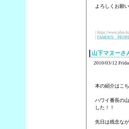
よろしくお願
| https://www.plus-h
|
FAMOUS PEOP
山下マヌーさ
2010/03/12 Frid
本の紹介はこ
ハワイ番長の
した！！
先日は残念な