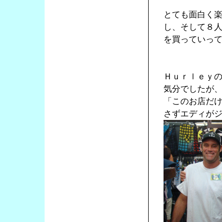
とても面白く
し、そして８
を買っていっ
Ｈｕｒｌｅｙ
気分でしたが
「このお店だ
さずエディが