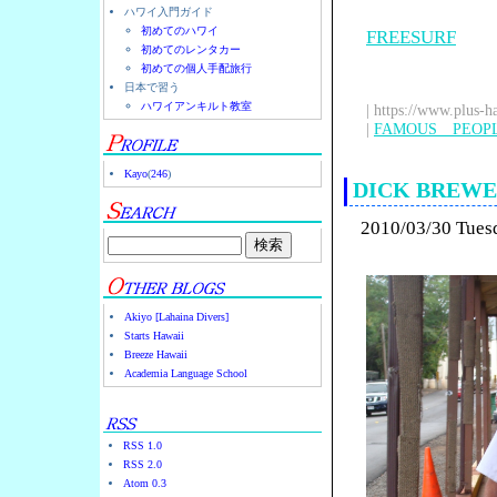
ハワイ入門ガイド
初めてのハワイ
FREESURF
初めてのレンタカー
初めての個人手配旅行
日本で習う
ハワイアンキルト教室
| https://www.plus-h
|
FAMOUS PEOP
Kayo
(
246
)
DICK BRE
2010/03/30 Tues
Akiyo [Lahaina Divers]
Starts Hawaii
Breeze Hawaii
Academia Language School
RSS 1.0
RSS 2.0
Atom 0.3