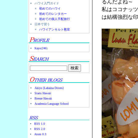
るんだよね～
ハワイ入門ガイド
私はココナッ
初めてのハワイ
初めてのレンタカー
は結構強烈な
初めての個人手配旅行
日本で習う
ハワイアンキルト教室
Kayo
(
246
)
Akiyo [Lahaina Divers]
Starts Hawaii
Breeze Hawaii
Academia Language School
RSS 1.0
RSS 2.0
Atom 0.3