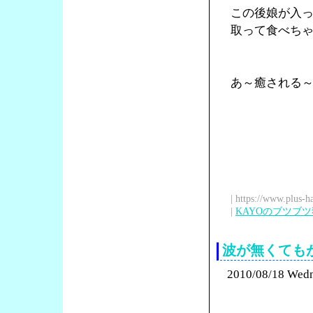
この後娘が入
取って食べち
あ～癒される
| https://www.plus-h
|
KAYOのブツブ
波が無くても
2010/08/18 Wed