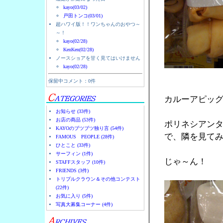
kayo(03/02)
戸田トンコ(03/01)
超ハワイ版！！ワンちゃんのおやつ～
～！
kayo(02/28)
KenKen(02/28)
ノースショアを甘く見てはいけません
kayo(02/28)
保留中コメント：0件
カルーアピッ
お知らせ (33件)
お店の商品 (53件)
ポリネシアン
KAYOのブツブツ独り言 (54件)
で、隣を見て
FAMOUS PEOPLE (28件)
ひとこと (33件)
サーフィン (1件)
じゃ～ん！
STAFFスタッフ (10件)
FRIENDS (3件)
トリプルクラウン＆その他コンテスト
(22件)
お気に入り (5件)
写真大募集コーナー (4件)