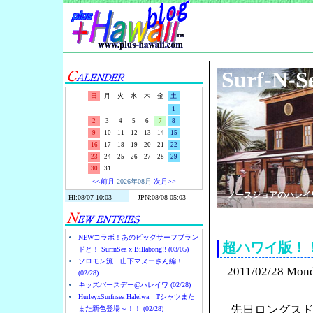
Surf-N-S
日
月
火
水
木
金
土
1
2
3
4
5
6
7
8
9
10
11
12
13
14
15
16
17
18
19
20
21
22
23
24
25
26
27
28
29
30
31
<<前月
2026年08月
次月>>
ノースショアのハレイ
NEWコラボ！あのビッグサーフブラン
超ハワイ版！
ドと！ SurfnSea x Billabong!! (03/05)
ソロモン流 山下マヌーさん編！
2011/02/28 Mon
(02/28)
キッズバースデー@ハレイワ (02/28)
HurleyxSurfnsea Haleiwa Tシャツまた
先日ロングス
また新色登場～！！ (02/28)