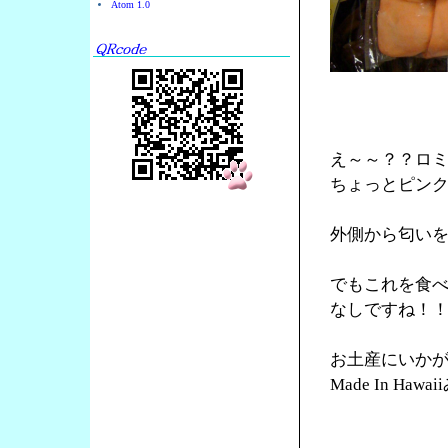
Atom 1.0
え～～？？ロ
ちょっとピン
外側から匂い
でもこれを食
なしですね！
お土産にいか
Made In Ha