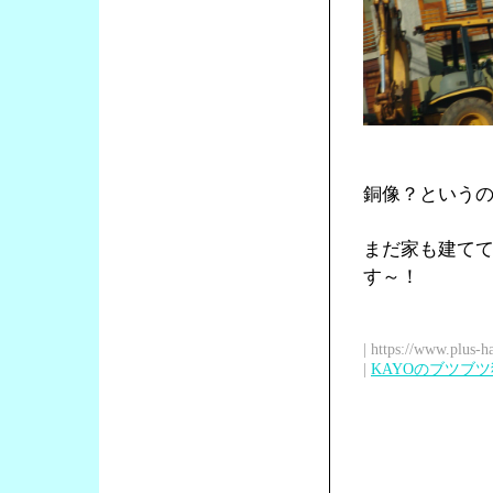
銅像？という
まだ家も建て
す～！
| https://www.plus-h
|
KAYOのブツブ