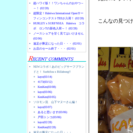
超ハワイ版！！ワンちゃんのおやつ～
～！ (02/28)
超限定！Haleiwa International Openサー
フィンコンテストTEEが入荷！ (02/28)
こんなの見つ
HURLEYｘSURFNSEA Haleiwa コラ
ボ ロンTの新色入荷～！ (02/28)
ノースショアを甘く見てはいけません
(02/06)
遠足が豚足になった日・・・ (02/01)
お店のセール終了・・・ (02/01)
NEWコラボ！あのビッグサーフブラン
ドと！ SurfnSea x Billabong!!
kayo(03/14)
4173(03/12)
KenKen(03/08)
kayo(03/06)
KenKen(03/05)
ソロモン流 山下マヌーさん編！
kayo(03/07)
あると思います(03/06)
戸田トンコ(03/06)
kayo(02/28)
KenKen(02/28)
遠足が豚足になった日・・・