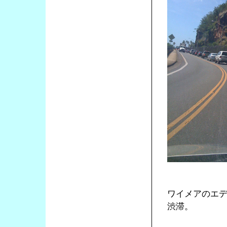
ワイメアのエ
渋滞。