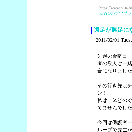
| https://www.plus-h
|
KAYOのブツブ
遠足が豚足に
2011/02/01 Tues
先週の金曜日
者の数人は一
合になりまし
その行き先は
ン！
私は一体どの
てませんでし
今回は保護者
ループで先生