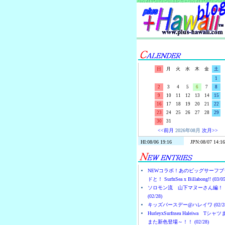
日
月
火
水
木
金
土
1
2
3
4
5
6
7
8
9
10
11
12
13
14
15
16
17
18
19
20
21
22
23
24
25
26
27
28
29
30
31
<<前月
2026年08月
次月>>
NEWコラボ！あのビッグサーフブ
ドと！ SurfnSea x Billabong!! (03/05
ソロモン流 山下マヌーさん編！
(02/28)
キッズバースデー@ハレイワ (02/28
HurleyxSurfnsea Haleiwa Tシャ
また新色登場～！！ (02/28)