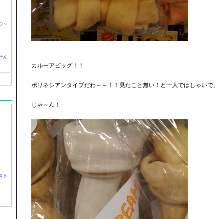
つ～
せん
カルーアピッグ！！
ポリネシアンタイプだわ～～！！見たこと無い！と一人ではしゃいで、
じゃ～ん！
スト