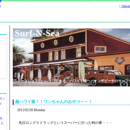
|
+Hawa
Surf-N-Sea
ノースショアのハレイワにある、ハワイで唯一、オンザビーチのサーフ
ラン
超ハワイ版！！ワンちゃんのおやつ～～！
)
2011/02/28 Monday
)
先日ロングスドラッグというスーパーに行った時の事・・・
ツまた