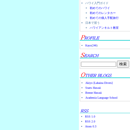
ハワイ入門ガイド
初めてのハワイ
初めてのレンタカー
初めての個人手配旅行
日本で習う
ハワイアンキルト教室
Kayo
(
246
)
Akiyo [Lahaina Divers]
Starts Hawaii
Breeze Hawaii
Academia Language School
RSS 1.0
RSS 2.0
Atom 0.3