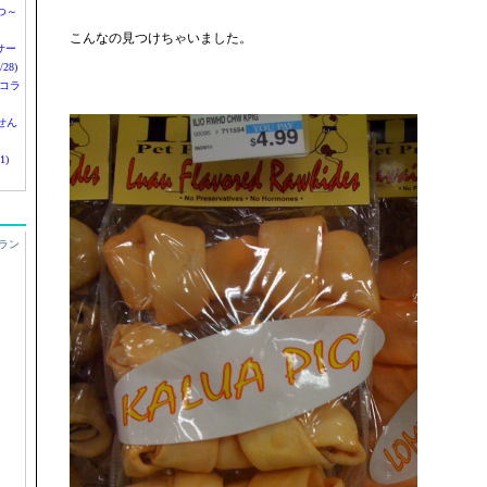
つ～
こんなの見つけちゃいました。
nサー
28)
 コラ
せん
1)
ラン