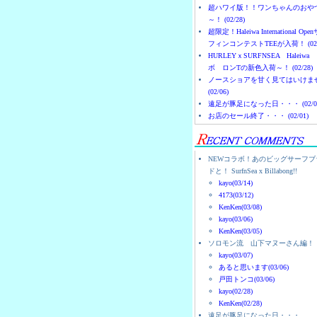
超ハワイ版！！ワンちゃんのおや
～！ (02/28)
超限定！Haleiwa International Ope
フィンコンテストTEEが入荷！ (02/
HURLEYｘSURFNSEA Haleiwa
ボ ロンTの新色入荷～！ (02/28)
ノースショアを甘く見てはいけま
(02/06)
遠足が豚足になった日・・・ (02/0
お店のセール終了・・・ (02/01)
NEWコラボ！あのビッグサーフブ
ドと！ SurfnSea x Billabong!!
kayo(03/14)
4173(03/12)
KenKen(03/08)
kayo(03/06)
KenKen(03/05)
ソロモン流 山下マヌーさん編！
kayo(03/07)
あると思います(03/06)
戸田トンコ(03/06)
kayo(02/28)
KenKen(02/28)
遠足が豚足になった日・・・