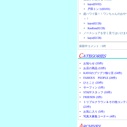
kayo(03/02)
戸田トンコ(03/01)
超ハワイ版！！ワンちゃんのおや
～！
kayo(02/28)
KenKen(02/28)
ノースショアを甘く見てはいけま
kayo(02/28)
保留中コメント：0件
お知らせ (33件)
お店の商品 (53件)
KAYOのブツブツ独り言 (54件)
FAMOUS PEOPLE (28件)
ひとこと (33件)
サーフィン (1件)
STAFFスタッフ (10件)
FRIENDS (3件)
トリプルクラウン＆その他コンテ
(22件)
お気に入り (5件)
写真大募集コーナー (4件)