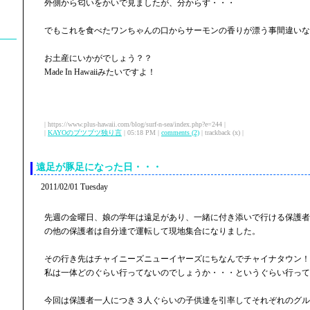
外側から匂いをかいで見ましたが、分からず・・・
でもこれを食べたワンちゃんの口からサーモンの香りが漂う事間違いな
お土産にいかがでしょう？？
Made In Hawaiiみたいですよ！
| https://www.plus-hawaii.com/blog/surf-n-sea/index.php?e=244 |
|
KAYOのブツブツ独り言
| 05:18 PM |
comments (2)
| trackback (x) |
遠足が豚足になった日・・・
2011/02/01 Tuesday
先週の金曜日、娘の学年は遠足があり、一緒に付き添いで行ける保護者
の他の保護者は自分達で運転して現地集合になりました。
その行き先はチャイニーズニューイヤーズにちなんでチャイナタウン！
私は一体どのぐらい行ってないのでしょうか・・・というぐらい行って
今回は保護者一人につき３人ぐらいの子供達を引率してそれぞれのグル