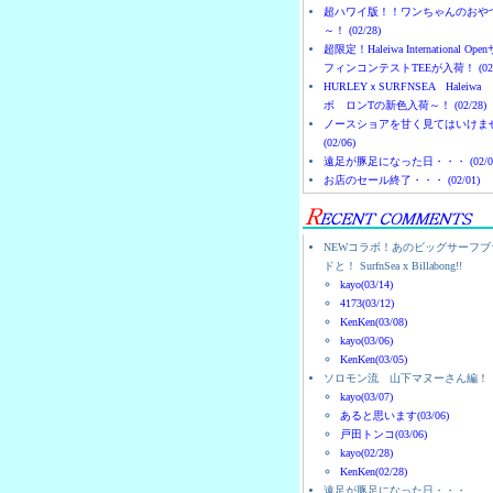
超ハワイ版！！ワンちゃんのおや
～！ (02/28)
超限定！Haleiwa International Ope
フィンコンテストTEEが入荷！ (02/
HURLEYｘSURFNSEA Haleiwa
ボ ロンTの新色入荷～！ (02/28)
ノースショアを甘く見てはいけま
(02/06)
遠足が豚足になった日・・・ (02/0
お店のセール終了・・・ (02/01)
NEWコラボ！あのビッグサーフブ
ドと！ SurfnSea x Billabong!!
kayo(03/14)
4173(03/12)
KenKen(03/08)
kayo(03/06)
KenKen(03/05)
ソロモン流 山下マヌーさん編！
kayo(03/07)
あると思います(03/06)
戸田トンコ(03/06)
kayo(02/28)
KenKen(02/28)
遠足が豚足になった日・・・