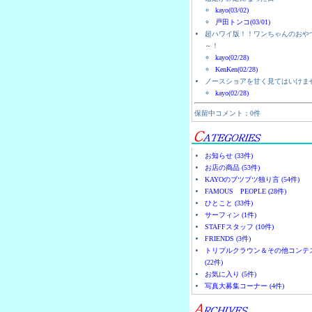
kayo(03/02)
戸田トンコ(03/01)
超ハワイ版！！ワンちゃんのおや
～！
kayo(02/28)
KenKen(02/28)
ノースショアを甘く見てはいけま
kayo(02/28)
保留中コメント：0件
お知らせ (33件)
お店の商品 (53件)
KAYOのブツブツ独り言 (54件)
FAMOUS PEOPLE (28件)
ひとこと (33件)
サーフィン (1件)
STAFFスタッフ (10件)
FRIENDS (3件)
トリプルクラウン＆その他コンテ
(22件)
お気に入り (5件)
写真大募集コーナー (4件)