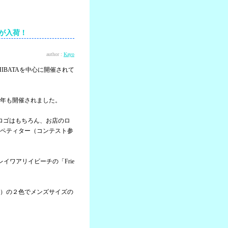
EEが入荷！
author :
Kayo
ON SHIBATAを中心に開催されて
年も開催されました。
yのロゴはもちろん、お店のロ
ペティター（コンテスト参
ワアリイビーチの「Frie
）の２色でメンズサイズの