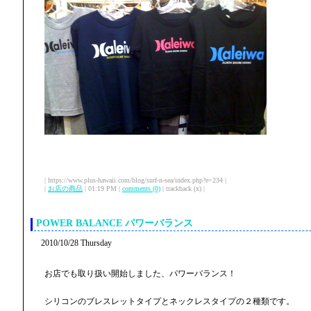
| https://www.plus-hawaii.com/blog/surf-n-sea/index.php?e=234 |
|
お店の商品
| 01:19 PM |
comments (0)
| trackback (x) |
POWER BALANCE パワーバランス
2010/10/28 Thursday
お店でも取り扱い開始しました、パワーバランス！
シリコンのブレスレットタイプとネックレスタイプの２種類です。