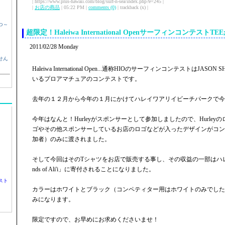
| https://www.plus-hawaii.com/blog/surf-n-sea/index.php?e=245 |
|
お店の商品
| 05:22 PM |
comments (0)
| trackback (x) |
つ～
超限定！Haleiwa International OpenサーフィンコンテストT
2011/02/28 Monday
せん
Haleiwa International Open...通称HIOのサーフィンコンテストはJAS
いるプロアマチュアのコンテストです。
去年の１２月から今年の１月にかけてハレイワアリイビーチパークで今
今年はなんと！Hurleyがスポンサーとして参加しましたので、Hurle
ゴやその他スポンサーしているお店のロゴなどが入ったデザインがコン
加者）のみに渡されました。
そして今回はそのTシャツをお店で販売する事し、その収益の一部はハレイ
nds of Ali'i」に寄付されることになりました。
スト
カラーはホワイトとブラック（コンペティター用はホワイトのみでした
みになります。
限定ですので、お早めにお求めくださいませ！