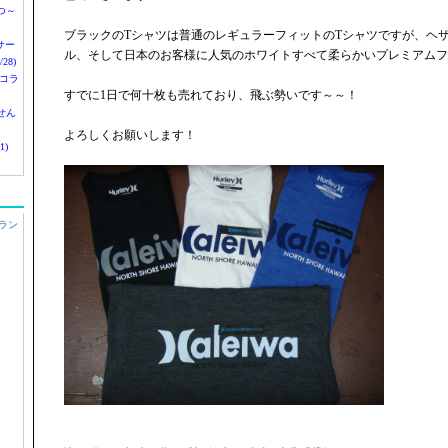
つ～
ブラックのTシャツは普通のレギュラーフィットのTシャツですが、ヘ
nサー
ル、そして日本のお客様に人気のホワイトすべて柔らかいプレミアムフ
28)
 コラ
すでに1日で何十枚も売れており、飛ぶ勢いです～～！
せん
よろしくお願いします！
1)
ラン