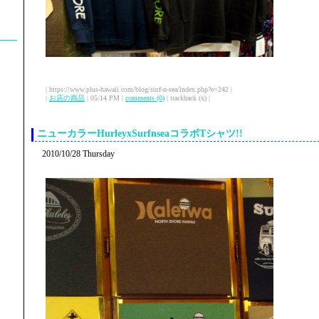
| https://www.plus-hawaii.com/blog/surf-n-sea/index.php?e=242 |
|
お店の商品
| 05:14 PM |
comments (0)
| trackback (x) |
ニューカラーHurleyxSurfnseaコラボTシャツ!!
2010/10/28 Thursday