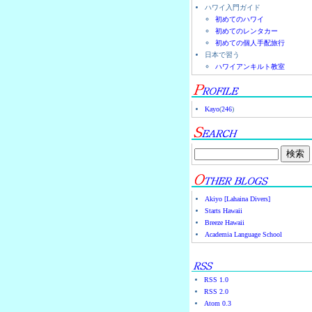
ハワイ入門ガイド
初めてのハワイ
初めてのレンタカー
初めての個人手配旅行
日本で習う
ハワイアンキルト教室
Kayo
(
246
)
Akiyo [Lahaina Divers]
Starts Hawaii
Breeze Hawaii
Academia Language School
RSS 1.0
RSS 2.0
Atom 0.3