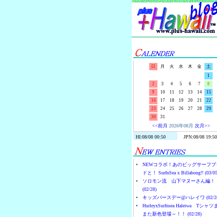
日
月
火
水
木
金
土
1
2
3
4
5
6
7
8
9
10
11
12
13
14
15
16
17
18
19
20
21
22
23
24
25
26
27
28
29
30
31
<<前月
2026年08月
次月>>
NEWコラボ！あのビッグサーフブ
ドと！ SurfnSea x Billabong!! (03/05
ソロモン流 山下マヌーさん編！
(02/28)
キッズバースデー@ハレイワ (02/28
HurleyxSurfnsea Haleiwa Tシャ
また新色登場～！！ (02/28)