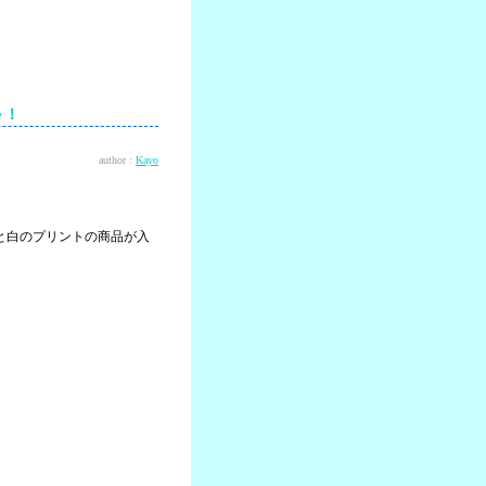
～！
author :
Kayo
ーと白のプリントの商品が入