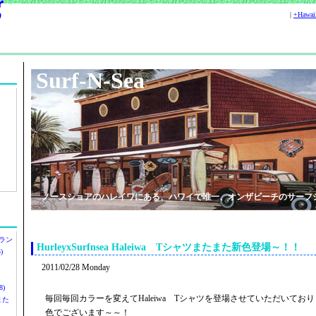
|
+Hawa
Surf-N-Sea
ノースショアのハレイワにある、ハワイで唯一、オンザビーチのサーフ
ラン
HurleyxSurfnsea Haleiwa Tシャツまたまた新色登場～！！
)
2011/02/28 Monday
)
毎回毎回カラーを変えてHaleiwa Tシャツを登場させていただいてお
ツまた
色でございます～～！