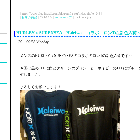
| https://www.plus-hawaii.com/blog/surf-n-sea/index.php?e=243 |
|
お店の商品
| 05:16 PM |
comments (0)
| trackback (x) |
HURLEYｘSURFNSEA Haleiwa コラボ ロンTの新色入荷
2011/02/28 Monday
メンズのHURLEYｘSURFNSEAのコラボのロンTの新色入荷です～
今回は黒のTEEに白とグリーンのプリントと、ネイビーのTEEにブル
荷しました。
よろしくお願いします！