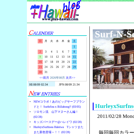
Surf-N-S
日
月
火
水
木
金
土
1
2
3
4
5
6
7
8
9
10
11
12
13
14
15
16
17
18
19
20
21
22
23
24
25
26
27
28
29
30
31
<<前月
2026年08月
次月>>
ノースショアのハレイ
NEWコラボ！あのビッグサーフブラン
HurleyxSu
ドと！ SurfnSea x Billabong!! (03/05)
ソロモン流 山下マヌーさん編！
2011/02/28 Mon
(02/28)
キッズバースデー@ハレイワ (02/28)
HurleyxSurfnsea Haleiwa Tシャツまた
毎回毎回カラー
また新色登場～！！ (02/28)