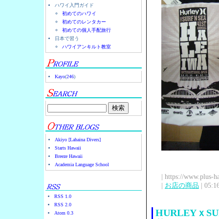
ハワイ入門ガイド
初めてのハワイ
初めてのレンタカー
初めての個人手配旅行
日本で習う
ハワイアンキルト教室
Kayo
(
246
)
Akiyo [Lahaina Divers]
Starts Hawaii
Breeze Hawaii
Academia Language School
| https://www.plus-h
|
お店の商品
| 05:1
RSS 1.0
RSS 2.0
HURLEYｘS
Atom 0.3