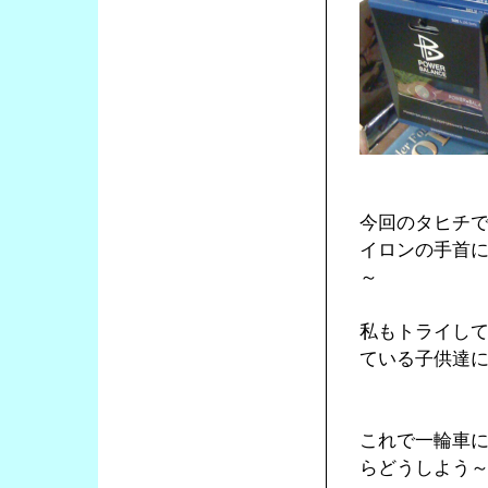
今回のタヒチ
イロンの手首
～
私もトライし
ている子供達
これで一輪車
らどうしよう