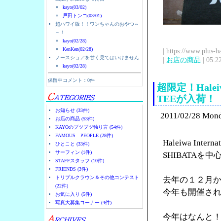
kayo(03/02)
戸田トンコ(03/01)
超ハワイ版！！ワンちゃんのおやつ～
～！
kayo(02/28)
KenKen(02/28)
| https://www.plus-h
ノースショアを甘く見てはいけません
|
お店の商品
| 05:2
kayo(02/28)
保留中コメント：0件
超限定！Halei
TEEが入荷！
お知らせ (33件)
2011/02/28 Mon
お店の商品 (53件)
KAYOのブツブツ独り言 (54件)
FAMOUS PEOPLE (28件)
Haleiwa Int
ひとこと (33件)
サーフィン (1件)
SHIBATA
STAFFスタッフ (10件)
FRIENDS (3件)
トリプルクラウン＆その他コンテスト
去年の１２月
(22件)
今年も開催さ
お気に入り (5件)
写真大募集コーナー (4件)
今年はなんと！H