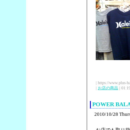
| https://www.plus-h
|
お店の商品
| 01:1
POWER BA
2010/10/28 Thur