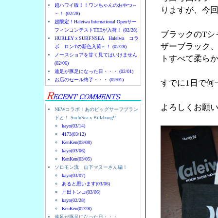
超ハワイ版！！ワンちゃんのおやつ～
りますが、今
～！ (02/28)
超限定！Haleiwa International Openサー
フィンコンテストTEEが入荷！ (02/28)
ブラックのTシ
HURLEYｘSURFNSEA Haleiwa コラ
ザーブラック
ボ ロンTの新色入荷～！ (02/28)
ノースショアを甘く見てはいけません
トすべて柔ら
(02/06)
遠足が豚足になった日・・・ (02/01)
お店のセール終了・・・ (02/01)
すでに1日で何
よろしくお願
NEWコラボ！あのビッグサーフブラン
ドと！ SurfnSea x Billabong!!
kayo(03/14)
4173(03/12)
KenKen(03/08)
kayo(03/06)
KenKen(03/05)
ソロモン流 山下マヌーさん編！
kayo(03/07)
あると思います(03/06)
戸田トンコ(03/06)
kayo(02/28)
KenKen(02/28)
遠足が豚足になった日・・・