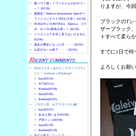
超ハワイ版！！ワンちゃんのおやつ～
りますが、今
～！ (02/28)
超限定！Haleiwa International Openサー
フィンコンテストTEEが入荷！ (02/28)
ブラックのTシ
HURLEYｘSURFNSEA Haleiwa コラ
ザーブラック
ボ ロンTの新色入荷～！ (02/28)
ノースショアを甘く見てはいけません
トすべて柔ら
(02/06)
遠足が豚足になった日・・・ (02/01)
お店のセール終了・・・ (02/01)
すでに1日で何
よろしくお願
NEWコラボ！あのビッグサーフブラン
ドと！ SurfnSea x Billabong!!
kayo(03/14)
4173(03/12)
KenKen(03/08)
kayo(03/06)
KenKen(03/05)
ソロモン流 山下マヌーさん編！
kayo(03/07)
あると思います(03/06)
戸田トンコ(03/06)
kayo(02/28)
KenKen(02/28)
遠足が豚足になった日・・・