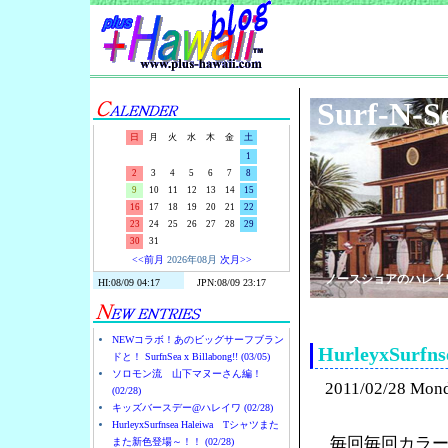
Surf-N-S
日
月
火
水
木
金
土
1
2
3
4
5
6
7
8
9
10
11
12
13
14
15
16
17
18
19
20
21
22
23
24
25
26
27
28
29
30
31
<<前月
2026年08月
次月>>
ノースショアのハレイ
NEWコラボ！あのビッグサーフブラン
HurleyxSu
ドと！ SurfnSea x Billabong!! (03/05)
ソロモン流 山下マヌーさん編！
2011/02/28 Mon
(02/28)
キッズバースデー@ハレイワ (02/28)
HurleyxSurfnsea Haleiwa Tシャツまた
毎回毎回カラー
また新色登場～！！ (02/28)