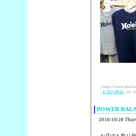
| https://www.plus-h
|
お店の商品
| 01:1
POWER BA
2010/10/28 Thur