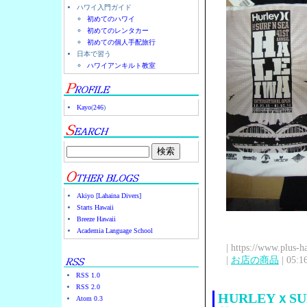
ハワイ入門ガイド
初めてのハワイ
初めてのレンタカー
初めての個人手配旅行
日本で習う
ハワイアンキルト教室
Kayo
(
246
)
Akiyo [Lahaina Divers]
Starts Hawaii
Breeze Hawaii
Academia Language School
| https://www.plus-h
|
お店の商品
| 05:1
RSS 1.0
RSS 2.0
HURLEYｘS
Atom 0.3