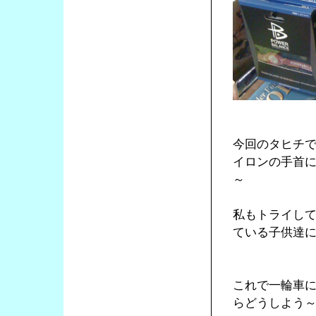
今回のタヒチ
イロンの手首
～
私もトライし
ている子供達
これで一輪車
らどうしよう