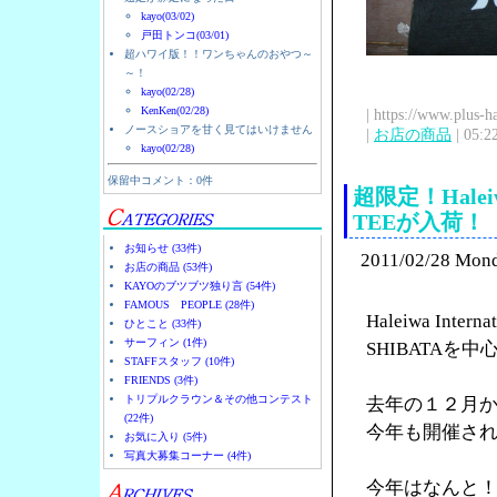
kayo(03/02)
戸田トンコ(03/01)
超ハワイ版！！ワンちゃんのおやつ～
～！
kayo(02/28)
KenKen(02/28)
| https://www.plus-h
ノースショアを甘く見てはいけません
|
お店の商品
| 05:2
kayo(02/28)
保留中コメント：0件
超限定！Halei
TEEが入荷！
お知らせ (33件)
2011/02/28 Mon
お店の商品 (53件)
KAYOのブツブツ独り言 (54件)
FAMOUS PEOPLE (28件)
Haleiwa Int
ひとこと (33件)
サーフィン (1件)
SHIBATA
STAFFスタッフ (10件)
FRIENDS (3件)
トリプルクラウン＆その他コンテスト
去年の１２月
(22件)
今年も開催さ
お気に入り (5件)
写真大募集コーナー (4件)
今年はなんと！H