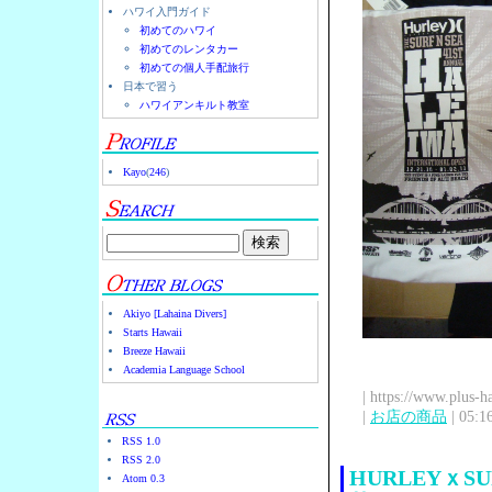
ハワイ入門ガイド
初めてのハワイ
初めてのレンタカー
初めての個人手配旅行
日本で習う
ハワイアンキルト教室
Kayo
(
246
)
Akiyo [Lahaina Divers]
Starts Hawaii
Breeze Hawaii
Academia Language School
| https://www.plus-h
|
お店の商品
| 05:1
RSS 1.0
RSS 2.0
HURLEYｘS
Atom 0.3