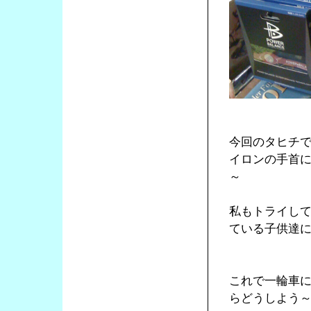
今回のタヒチ
イロンの手首
～
私もトライし
ている子供達
これで一輪車
らどうしよう