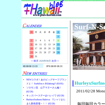
Surf-N-S
日
月
火
水
木
金
土
1
2
3
4
5
6
7
8
9
10
11
12
13
14
15
16
17
18
19
20
21
22
23
24
25
26
27
28
29
30
31
<<前月
2026年08月
次月>>
ノースショアのハレイ
NEWコラボ！あのビッグサーフブラン
HurleyxSu
ドと！ SurfnSea x Billabong!! (03/05)
ソロモン流 山下マヌーさん編！
2011/02/28 Mon
(02/28)
キッズバースデー@ハレイワ (02/28)
HurleyxSurfnsea Haleiwa Tシャツまた
毎回毎回カラー
また新色登場～！！ (02/28)