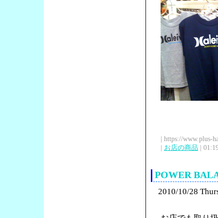
| https://www.plus-h
|
お店の商品
| 01:1
POWER BA
2010/10/28 Thur