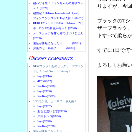
超ハワイ版！！ワンちゃんのおやつ～
りますが、今
～！ (02/28)
超限定！Haleiwa International Openサー
フィンコンテストTEEが入荷！ (02/28)
ブラックのTシ
HURLEYｘSURFNSEA Haleiwa コラ
ザーブラック
ボ ロンTの新色入荷～！ (02/28)
ノースショアを甘く見てはいけません
トすべて柔ら
(02/06)
遠足が豚足になった日・・・ (02/01)
お店のセール終了・・・ (02/01)
すでに1日で何
よろしくお願
NEWコラボ！あのビッグサーフブラン
ドと！ SurfnSea x Billabong!!
kayo(03/14)
4173(03/12)
KenKen(03/08)
kayo(03/06)
KenKen(03/05)
ソロモン流 山下マヌーさん編！
kayo(03/07)
あると思います(03/06)
戸田トンコ(03/06)
kayo(02/28)
KenKen(02/28)
遠足が豚足になった日・・・