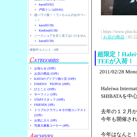
kayo(03/02)
戸田トンコ(03/01)
超ハワイ版！！ワンちゃんのおやつ～
～！
kayo(02/28)
KenKen(02/28)
| https://www.plus-h
ノースショアを甘く見てはいけません
|
お店の商品
| 05:2
kayo(02/28)
保留中コメント：0件
超限定！Halei
TEEが入荷！
お知らせ (33件)
2011/02/28 Mon
お店の商品 (53件)
KAYOのブツブツ独り言 (54件)
FAMOUS PEOPLE (28件)
Haleiwa Int
ひとこと (33件)
サーフィン (1件)
SHIBATA
STAFFスタッフ (10件)
FRIENDS (3件)
トリプルクラウン＆その他コンテスト
去年の１２月
(22件)
今年も開催さ
お気に入り (5件)
写真大募集コーナー (4件)
今年はなんと！H