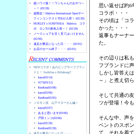
超ハワイ版！！ワンちゃんのおやつ～
思い返せば約6
～！ (02/28)
コラボ・・・
超限定！Haleiwa International Openサー
フィンコンテストTEEが入荷！ (02/28)
その頃は「コ
HURLEYｘSURFNSEA Haleiwa コラ
かった・・・
ボ ロンTの新色入荷～！ (02/28)
ノースショアを甘く見てはいけません
返事もナーナ
(02/06)
た。
遠足が豚足になった日・・・ (02/01)
お店のセール終了・・・ (02/01)
その辺りは私
フブランドに
NEWコラボ！あのビッグサーフブラン
しかし皆答え
ドと！ SurfnSea x Billabong!!
kayo(03/14)
～」と煮え切
4173(03/12)
KenKen(03/08)
kayo(03/06)
そして共通の友人
KenKen(03/05)
ツが登場！今
ソロモン流 山下マヌーさん編！
kayo(03/07)
あると思います(03/06)
そんな中、声を
戸田トンコ(03/06)
kayo(02/28)
ベントのスポン
KenKen(02/28)
て、それを着
遠足が豚足になった日・・・