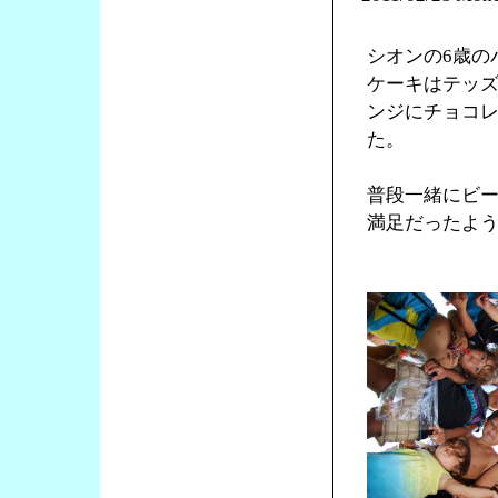
シオンの6歳の
ケーキはテッ
ンジにチョコ
た。
普段一緒にビ
満足だったよ