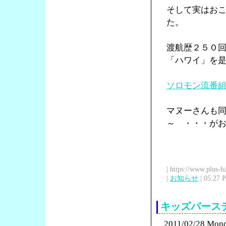
そして実はお
た。
渡航歴２５０
「ハワイ」を
ソロモン流番
マヌーさんも
～ ・・・が
| https://www.plus-h
|
お知らせ
| 05:27 
キッズバース
2011/02/28 Mon