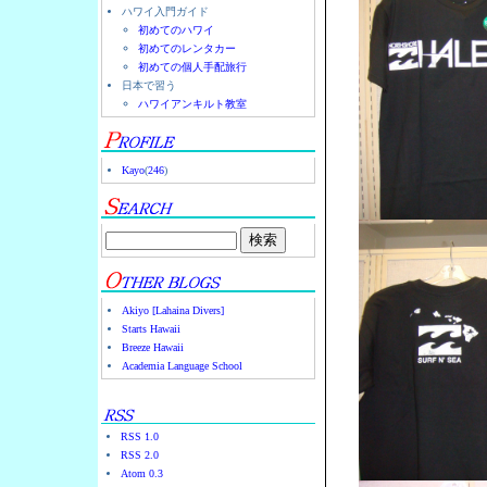
ハワイ入門ガイド
初めてのハワイ
初めてのレンタカー
初めての個人手配旅行
日本で習う
ハワイアンキルト教室
Kayo
(
246
)
Akiyo [Lahaina Divers]
Starts Hawaii
Breeze Hawaii
Academia Language School
RSS 1.0
RSS 2.0
Atom 0.3