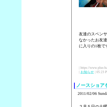
友達のスペン
なかったお友
に入りの1枚で
| https://www.plus-h
|
お知らせ
| 05:23 
ノースショア
2011/02/06 Sund
２月５日の土