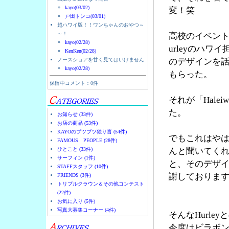
kayo(03/02)
変！笑
戸田トンコ(03/01)
超ハワイ版！！ワンちゃんのおやつ～
～！
高校のイベント
kayo(02/28)
urleyのハ
KenKen(02/28)
ノースショアを甘く見てはいけません
のデザインを
kayo(02/28)
もらった。
保留中コメント：0件
それが「Halei
た。
お知らせ (33件)
お店の商品 (53件)
KAYOのブツブツ独り言 (54件)
でもこれはやは
FAMOUS PEOPLE (28件)
ひとこと (33件)
んと聞いてく
サーフィン (1件)
と、そのデザ
STAFFスタッフ (10件)
謝しておりま
FRIENDS (3件)
トリプルクラウン＆その他コンテスト
(22件)
お気に入り (5件)
写真大募集コーナー (4件)
そんなHurl
今度はビラボ