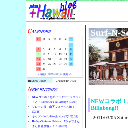
Surf-N-S
日
月
火
水
木
金
土
1
2
3
4
5
6
7
8
9
10
11
12
13
14
15
16
17
18
19
20
21
22
23
24
25
26
27
28
29
30
31
<<前月
2026年08月
次月>>
ノースショアのハレイ
NEWコラボ！あのビッグサーフブラン
NEWコラボ！あ
ドと！ SurfnSea x Billabong!! (03/05)
Billabong!!
ソロモン流 山下マヌーさん編！
(02/28)
キッズバースデー@ハレイワ (02/28)
2011/03/05 Satu
HurleyxSurfnsea Haleiwa Tシャツまた
また新色登場～！！ (02/28)