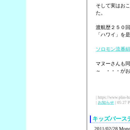
そして実はお
た。
渡航歴２５０
「ハワイ」を
ソロモン流番
マヌーさんも
～ ・・・が
| https://www.plus-h
|
お知らせ
| 05:27 
キッズバース
2011/02/28 Mon