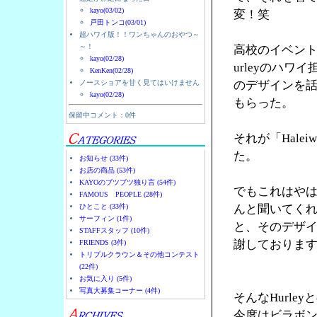
kayo(03/02)
変！笑
戸田トンコ(03/01)
超ハワイ版！！ワンちゃんのおやつ～
～！
高校のイベント
kayo(02/28)
urleyのハ
KenKen(02/28)
ノースショアを甘く見てはいけません
のデザインを
kayo(02/28)
もらった。
保留中コメント：0件
それが「Halei
た。
お知らせ (33件)
お店の商品 (53件)
KAYOのブツブツ独り言 (54件)
でもこれはやは
FAMOUS PEOPLE (28件)
ひとこと (33件)
んと聞いてく
サーフィン (1件)
と、そのデザ
STAFFスタッフ (10件)
謝しておりま
FRIENDS (3件)
トリプルクラウン＆その他コンテスト
(22件)
お気に入り (5件)
写真大募集コーナー (4件)
そんなHurl
今度はビラボ