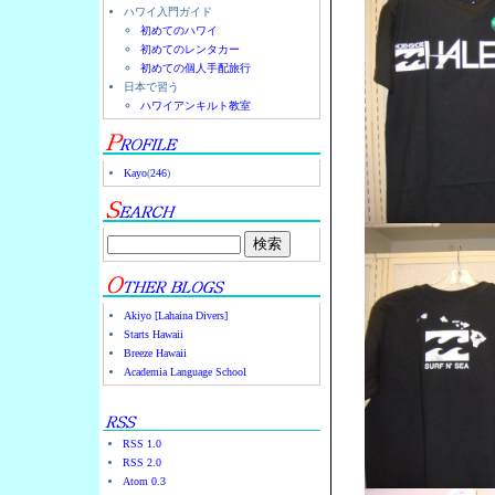
ハワイ入門ガイド
初めてのハワイ
初めてのレンタカー
初めての個人手配旅行
日本で習う
ハワイアンキルト教室
Kayo
(
246
)
Akiyo [Lahaina Divers]
Starts Hawaii
Breeze Hawaii
Academia Language School
RSS 1.0
RSS 2.0
Atom 0.3