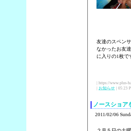
友達のスペン
なかったお友
に入りの1枚で
| https://www.plus-h
|
お知らせ
| 05:23 
ノースショア
2011/02/06 Sund
２月５日の土