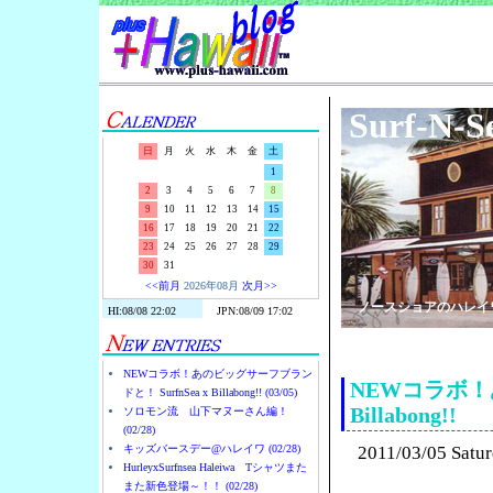
Surf-N-S
日
月
火
水
木
金
土
1
2
3
4
5
6
7
8
9
10
11
12
13
14
15
16
17
18
19
20
21
22
23
24
25
26
27
28
29
30
31
<<前月
2026年08月
次月>>
ノースショアのハレイ
NEWコラボ！あのビッグサーフブラン
NEWコラボ！あ
ドと！ SurfnSea x Billabong!! (03/05)
Billabong!!
ソロモン流 山下マヌーさん編！
(02/28)
キッズバースデー@ハレイワ (02/28)
2011/03/05 Satu
HurleyxSurfnsea Haleiwa Tシャツまた
また新色登場～！！ (02/28)