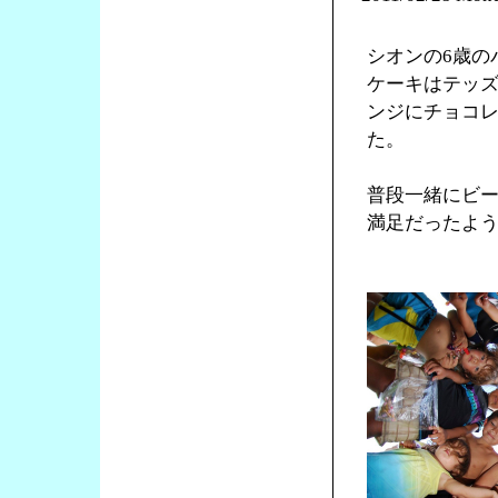
シオンの6歳の
ケーキはテッ
ンジにチョコ
た。
普段一緒にビ
満足だったよ