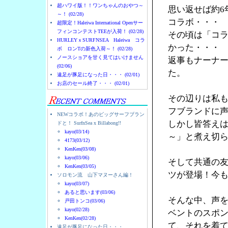
超ハワイ版！！ワンちゃんのおやつ～
思い返せば約6
～！ (02/28)
コラボ・・・
超限定！Haleiwa International Openサー
フィンコンテストTEEが入荷！ (02/28)
その頃は「コ
HURLEYｘSURFNSEA Haleiwa コラ
かった・・・
ボ ロンTの新色入荷～！ (02/28)
ノースショアを甘く見てはいけません
返事もナーナ
(02/06)
た。
遠足が豚足になった日・・・ (02/01)
お店のセール終了・・・ (02/01)
その辺りは私
フブランドに
NEWコラボ！あのビッグサーフブラン
しかし皆答え
ドと！ SurfnSea x Billabong!!
kayo(03/14)
～」と煮え切
4173(03/12)
KenKen(03/08)
kayo(03/06)
そして共通の友人
KenKen(03/05)
ツが登場！今
ソロモン流 山下マヌーさん編！
kayo(03/07)
あると思います(03/06)
そんな中、声を
戸田トンコ(03/06)
kayo(02/28)
ベントのスポン
KenKen(02/28)
て、それを着
遠足が豚足になった日・・・